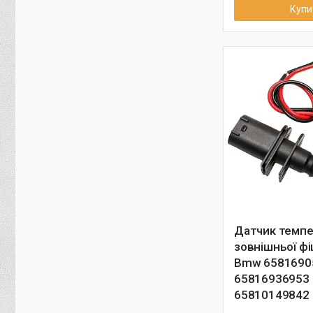
Купи
Датчик темпе
зовнішньої фі
Bmw 6581690
65816936953
65810149842