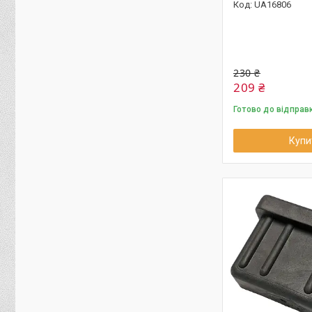
UA16806
230 ₴
209 ₴
Готово до відправ
Купи