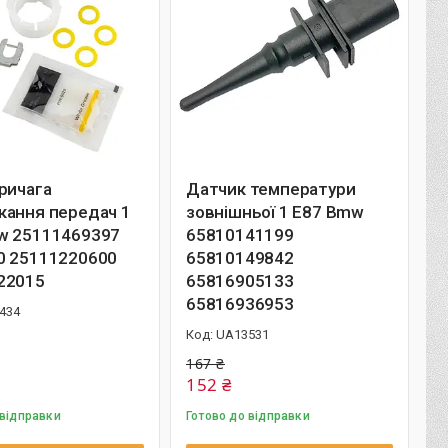
ричага
Датчик температури
кання передач 1
зовнішньої 1 E87 Bmw
w 25111469397
65810141199
0 25111220600
65810149842
22015
65816905133
65816936953
434
UA13531
167 ₴
152 ₴
 відправки
Готово до відправки