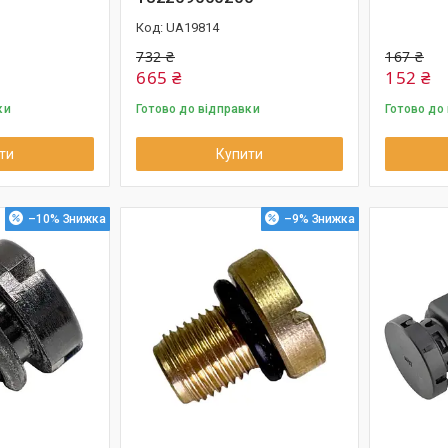
UA19814
732 ₴
167 ₴
665 ₴
152 ₴
ки
Готово до відправки
Готово до
ти
Купити
–10%
–9%