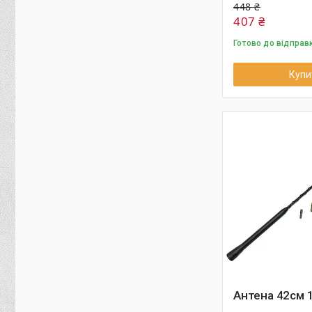
448 ₴
407 ₴
Готово до відправ
Купи
Антена 42см 