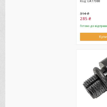
UA17388
314 ₴
285 ₴
Готово до відправ
Купи