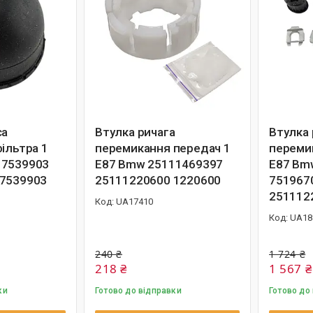
са
Втулка ричага
Втулка 
ільтра 1
перемикання передач 1
переми
17539903
E87 Bmw 25111469397
E87 Bm
 7539903
25111220600 1220600
751967
251112
UA17410
UA18
240 ₴
1 724 ₴
218 ₴
1 567 ₴
ки
Готово до відправки
Готово до