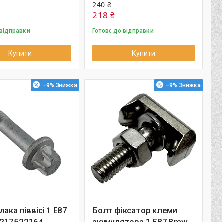
240 ₴
218 ₴
 відправки
Готово до відправки
Купити
Купити
–9%
–9%
лака піввісі 1 E87
Болт фіксатор клеми
217522164
акумулятора 1 E87 Bmw