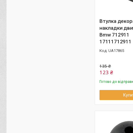
Втулка декор
накладки дви
Bmw 712911
17111712911
UA17865
135 ₴
123 ₴
Готово до відправ
Купи