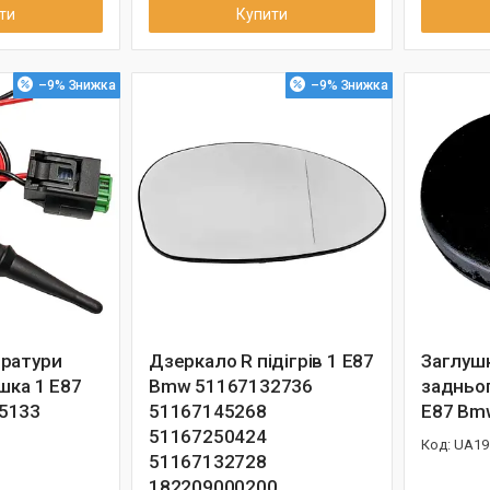
ти
Купити
–9%
–9%
ратури
Дзеркало R підігрів 1 E87
Заглуш
шка 1 E87
Bmw 51167132736
задньог
5133
51167145268
E87 Bm
51167250424
UA19
51167132728
182209000200