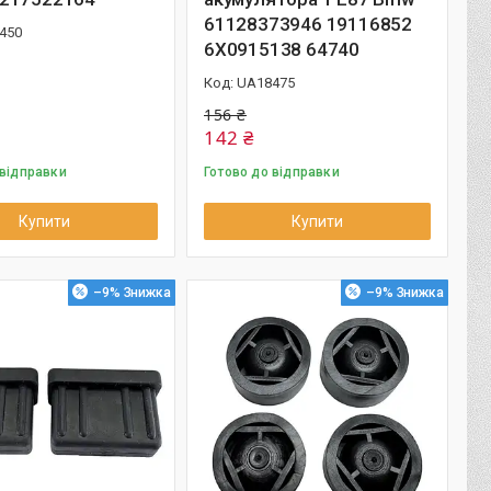
61128373946 19116852
450
6X0915138 64740
UA18475
156 ₴
142 ₴
 відправки
Готово до відправки
Купити
Купити
–9%
–9%