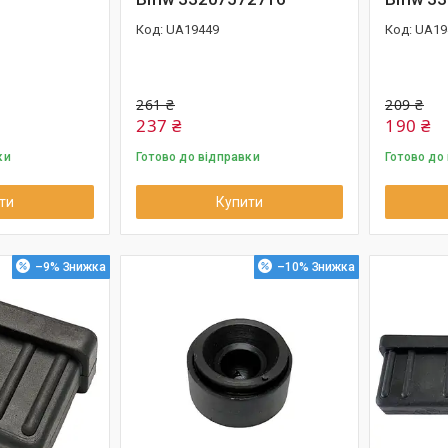
UA19449
UA19
261 ₴
209 ₴
237 ₴
190 ₴
ки
Готово до відправки
Готово до
ти
Купити
–9%
–10%