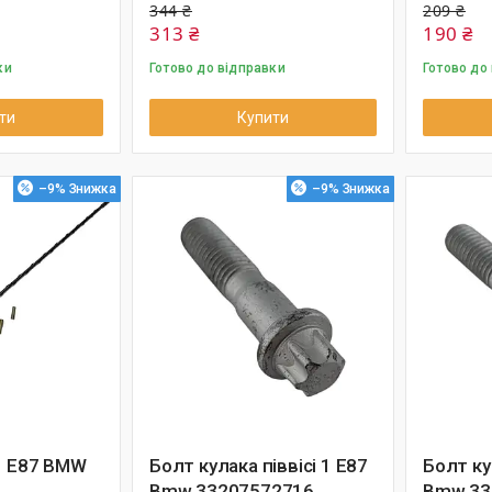
344 ₴
209 ₴
313 ₴
190 ₴
ки
Готово до відправки
Готово до
ти
Купити
–9%
–9%
1 E87 BMW
Болт кулака піввісі 1 E87
Болт ку
Bmw 33207572716
Bmw 33