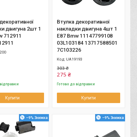
 декоративної
Втулка декоративної
и двигуна 2шт 1
накладки двигуна 4шт 1
w 712911
E87 Bmw 11147799108
12911
03L103184 13717588501
7C103226
200
UA19193
303 ₴
275 ₴
 відправки
Готово до відправки
Купити
Купити
–9%
–9%