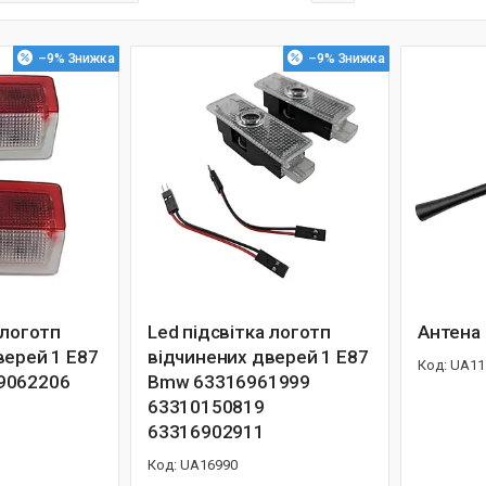
–9%
–9%
 логотп
Led підсвітка логотп
Антена
верей 1 E87
відчинених дверей 1 E87
UA11
9062206
Bmw 63316961999
63310150819
63316902911
UA16990