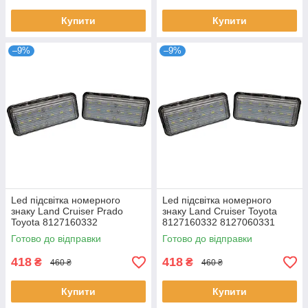
Купити
Купити
–9%
–9%
Led підсвітка номерного
Led підсвітка номерного
знаку Land Cruiser Prado
знаку Land Cruiser Toyota
Toyota 8127160332
8127160332 8127060331
8127060331 8127060330
8127060330
Готово до відправки
Готово до відправки
418
418
₴
₴
460 ₴
460 ₴
Купити
Купити