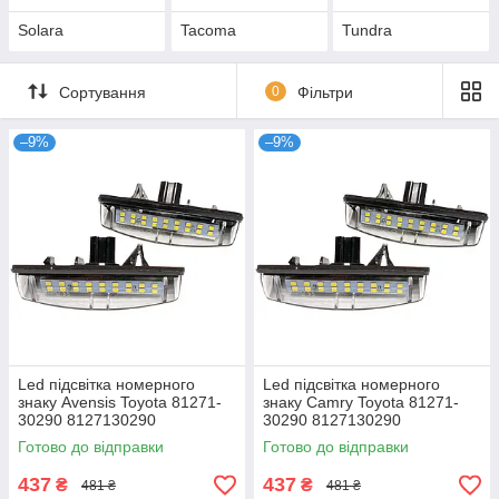
Solara
Tacoma
Tundra
Сортування
0
Фільтри
–9%
–9%
Led підсвітка номерного
Led підсвітка номерного
знаку Avensis Toyota 81271-
знаку Camry Toyota 81271-
30290 8127130290
30290 8127130290
Готово до відправки
Готово до відправки
437
437
₴
₴
481 ₴
481 ₴