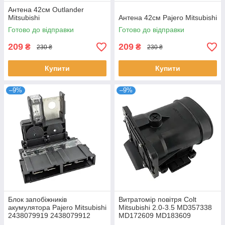
Антена 42см Outlander
Mitsubishi
Антена 42см Pajero Mitsubishi
Готово до відправки
Готово до відправки
209
209
₴
₴
230 ₴
230 ₴
Купити
Купити
–9%
–9%
Блок запобіжників
Витратомір повітря Colt
акумулятора Pajero Mitsubishi
Mitsubishi 2.0-3.5 MD357338
2438079919 2438079912
MD172609 MD183609
243807994A 24380-79912
E5T06071