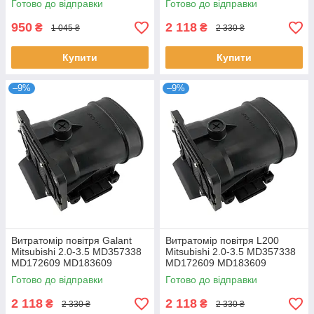
Готово до відправки
Готово до відправки
24380-7994A
950
2 118
₴
₴
1 045 ₴
2 330 ₴
Купити
Купити
–9%
–9%
Витратомір повітря Galant
Витратомір повітря L200
Mitsubishi 2.0-3.5 MD357338
Mitsubishi 2.0-3.5 MD357338
MD172609 MD183609
MD172609 MD183609
E5T06071
E5T06071
Готово до відправки
Готово до відправки
2 118
2 118
₴
₴
2 330 ₴
2 330 ₴