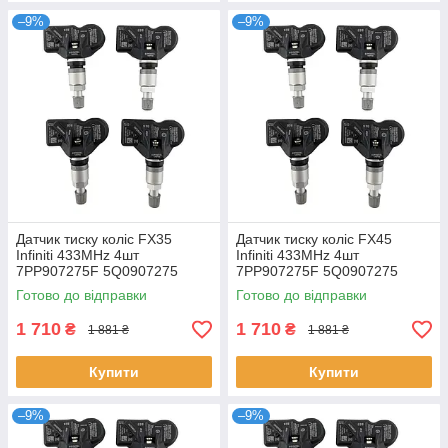
–9%
–9%
Датчик тиску коліс FX35
Датчик тиску коліс FX45
Infiniti 433MHz 4шт
Infiniti 433MHz 4шт
7PP907275F 5Q0907275
7PP907275F 5Q0907275
5Q0907275B 4D0907275
5Q0907275B 4D0907275
Готово до відправки
Готово до відправки
36106877937 36236781847
36106877937 36236781847
1 710
1 710
₴
₴
1 881 ₴
1 881 ₴
Купити
Купити
–9%
–9%