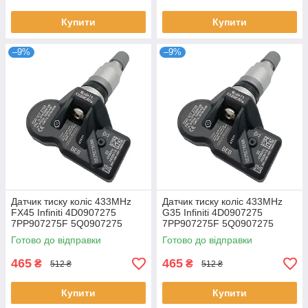
Купити
Купити
–9%
–9%
Датчик тиску коліс 433MHz
Датчик тиску коліс 433MHz
FX45 Infiniti 4D0907275
G35 Infiniti 4D0907275
7PP907275F 5Q0907275
7PP907275F 5Q0907275
36106877937 407001628R
36106877937 407001628R
Готово до відправки
Готово до відправки
465
465
₴
₴
512 ₴
512 ₴
Купити
Купити