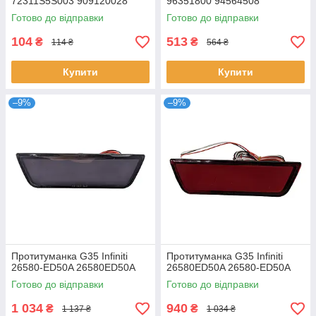
72311S5S003 909120028
96351800 94564508
96640515 4817840
Готово до відправки
Готово до відправки
104
513
₴
₴
114 ₴
564 ₴
Купити
Купити
–9%
–9%
Протитуманка G35 Infiniti
Протитуманка G35 Infiniti
26580-ED50A 26580ED50A
26580ED50A 26580-ED50A
Готово до відправки
Готово до відправки
1 034
940
₴
₴
1 137 ₴
1 034 ₴