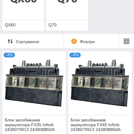
QX60
Q70
Сортування
0
Фільтри
–9%
–9%
Блок запобіжників
Блок запобіжників
акумулятора FX35 Infiniti
акумулятора FX45 Infiniti
2438079913 24380BB50A
2438079913 24380BB50A