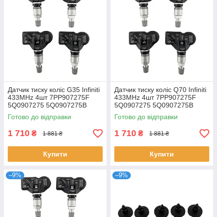
Датчик тиску коліс G35 Infiniti
Датчик тиску коліс Q70 Infiniti
433MHz 4шт 7PP907275F
433MHz 4шт 7PP907275F
5Q0907275 5Q0907275B
5Q0907275 5Q0907275B
4D0907275 36106877937
4D0907275 36106877937
Готово до відправки
Готово до відправки
36236781847
36236781847
1 710
1 710
₴
₴
1 881 ₴
1 881 ₴
Купити
Купити
–9%
–9%