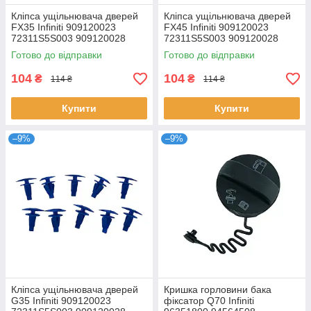
Кліпса ущільнювача дверей
Кліпса ущільнювача дверей
FX35 Infiniti 909120023
FX45 Infiniti 909120023
72311S5S003 909120028
72311S5S003 909120028
Готово до відправки
Готово до відправки
104
104
₴
₴
114 ₴
114 ₴
Купити
Купити
–9%
–9%
Кліпса ущільнювача дверей
Кришка горловини бака
G35 Infiniti 909120023
фіксатор Q70 Infiniti