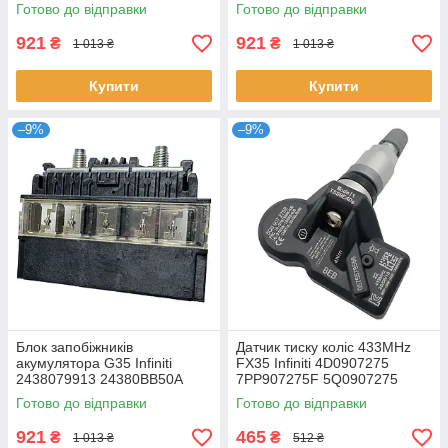
24380-79913
24380-79913
Готово до відправки
Готово до відправки
921
921
₴
₴
1 013 ₴
1 013 ₴
Купити
Купити
–9%
–9%
Блок запобіжників
Датчик тиску коліс 433MHz
акумулятора G35 Infiniti
FX35 Infiniti 4D0907275
2438079913 24380BB50A
7PP907275F 5Q0907275
24380-79913
36106877937 407001628R
Готово до відправки
Готово до відправки
921
465
₴
₴
1 013 ₴
512 ₴