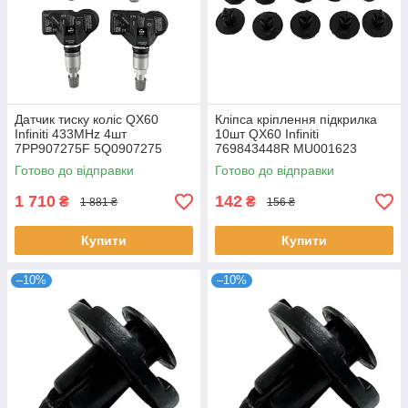
Датчик тиску коліс QX60
Кліпса кріплення підкрилка
Infiniti 433MHz 4шт
10шт QX60 Infiniti
7PP907275F 5Q0907275
769843448R MU001623
5Q0907275B 4D0907275
59114AG000 0155305323
Готово до відправки
Готово до відправки
36106877937 36236781847
1 710
142
₴
₴
1 881 ₴
156 ₴
Купити
Купити
–10%
–10%