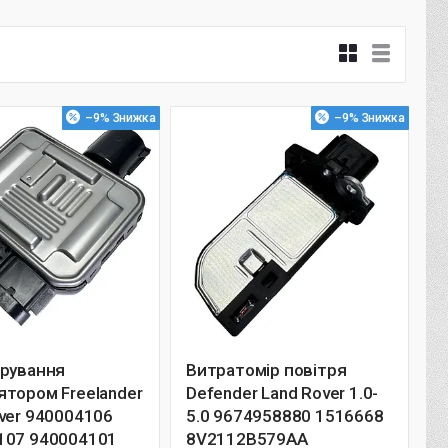
–9%
–9%
ерування
Витратомір повітря
тором Freelander
Defender Land Rover 1.0-
ver 940004106
5.0 9674958880 1516668
107 940004101
8V2112B579AA