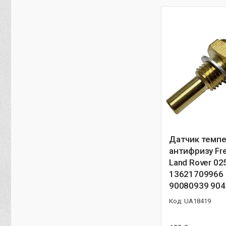
Датчик темпе
антифризу Fre
Land Rover 0
13621709966
90080939 90
UA18419