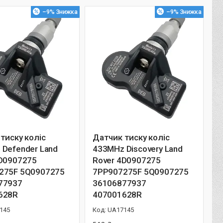
–9%
–9%
тиску коліс
Датчик тиску коліс
Defender Land
433MHz Discovery Land
4D0907275
Rover 4D0907275
275F 5Q0907275
7PP907275F 5Q0907275
77937
36106877937
628R
407001628R
145
UA17145