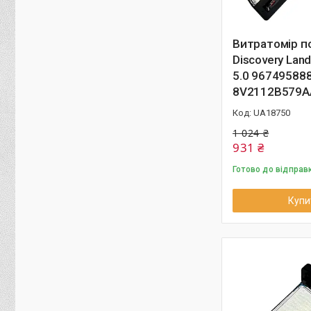
Витратомір п
Discovery Land
5.0 96749588
8V2112B579A
UA18750
1 024 ₴
931 ₴
Готово до відправ
Купи