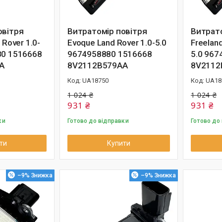
овітря
Витратомір повітря
Витрато
 Rover 1.0-
Evoque Land Rover 1.0-5.0
Freeland
80 1516668
9674958880 1516668
5.0 967
A
8V2112B579AA
8V2112
UA18750
UA18
1 024 ₴
1 024 ₴
931 ₴
931 ₴
ки
Готово до відправки
Готово до
ти
Купити
–9%
–9%