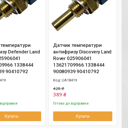
 температури
Датчик температури
зу Defender Land
антифризу Discovery Land
025906041
Rover 025906041
09966 1338444
13621709966 1338444
39 90410792
90080939 90410792
419
UA18419
428 ₴
389 ₴
 відправки
Готово до відправки
Купити
Купити