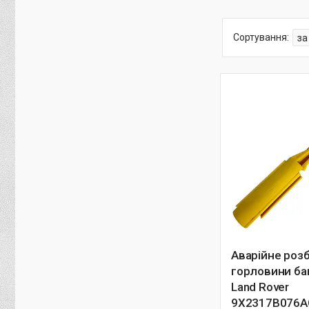
Аварійне роз
горловини бак
Land Rover
9X2317B076A