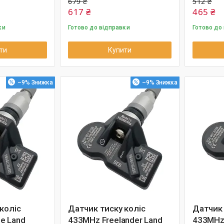
679 ₴
512 ₴
617 ₴
465 ₴
ки
Готово до відправки
Готово до
ти
Купити
–9%
–9%
коліс
Датчик тиску коліс
Датчик 
e Land
433MHz Freelander Land
433MHz 