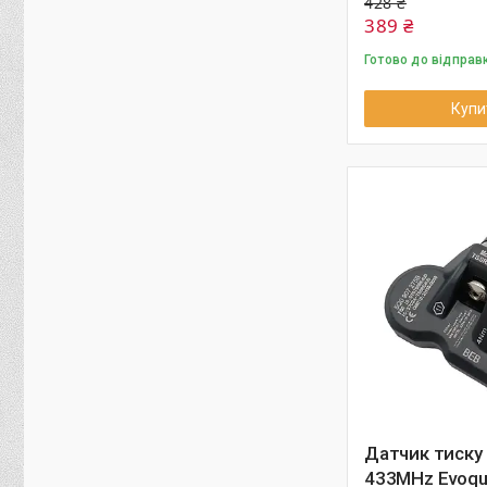
428 ₴
389 ₴
Готово до відправ
Купи
Датчик тиску 
433MHz Evoqu