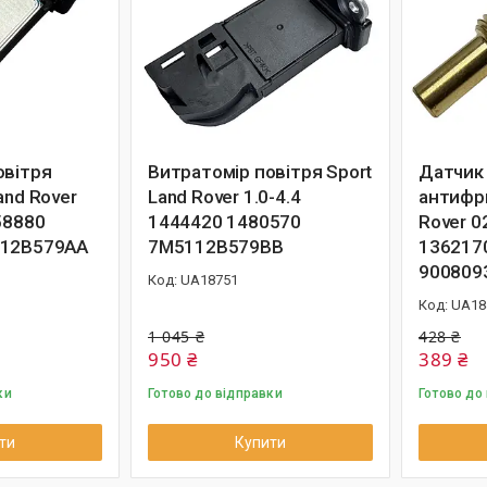
овітря
Витратомір повітря Sport
Датчик
and Rover
Land Rover 1.0-4.4
антифри
58880
1444420 1480570
Rover 
112B579AA
7M5112B579BB
136217
900809
UA18751
UA18
1 045 ₴
428 ₴
950 ₴
389 ₴
ки
Готово до відправки
Готово до
ти
Купити