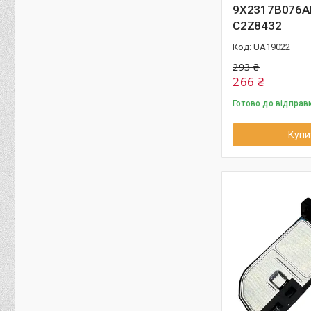
9X2317B076A
C2Z8432
UA19022
293 ₴
266 ₴
Готово до відправ
Купи