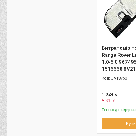
Витратомір п
Range Rover L
1.0-5.0 96749
1516668 8V2
UA18750
1 024 ₴
931 ₴
Готово до відправ
Купи