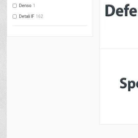
Denso
1
Detali IF
162