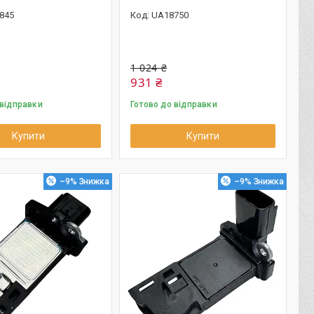
845
UA18750
1 024 ₴
931 ₴
 відправки
Готово до відправки
Купити
Купити
–9%
–9%