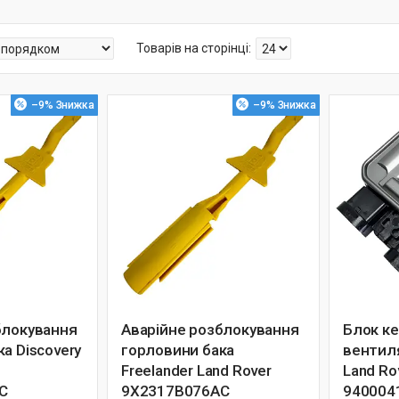
–9%
–9%
блокування
Аварійне розблокування
Блок к
а Discovery
горловини бака
вентиля
Freelander Land Rover
Land Ro
C
9X2317B076AC
940004