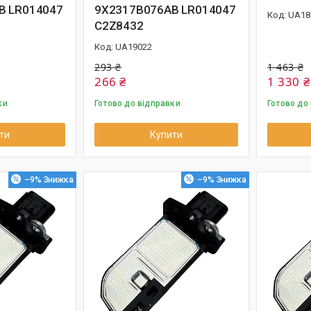
B LR014047
9X2317B076AB LR014047
UA18
C2Z8432
UA19022
293 ₴
1 463 ₴
266 ₴
1 330 ₴
ки
Готово до відправки
Готово до
ти
Купити
–9%
–9%