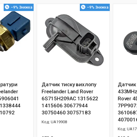
–9%
–9%
ратури
Датчик тиску вихлопу
Датчик 
elander
Freelander Land Rover
433MHz 
25906041
6S715H209AC 1315622
Rover 
 1338444
1415606 30677944
7PP907
410792
30750460 30757183
361068
407001
UA19908
UA17