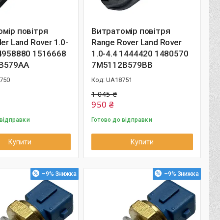
мір повітря
Витратомір повітря
er Land Rover 1.0-
Range Rover Land Rover
4958880 1516668
1.0-4.4 1444420 1480570
B579AA
7M5112B579BB
750
UA18751
1 045 ₴
950 ₴
 відправки
Готово до відправки
Купити
Купити
–9%
–9%