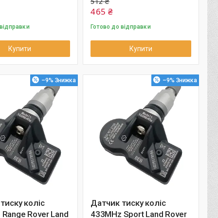
512 ₴
465 ₴
 відправки
Готово до відправки
Купити
Купити
–9%
–9%
тиску коліс
Датчик тиску коліс
Range Rover Land
433MHz Sport Land Rover