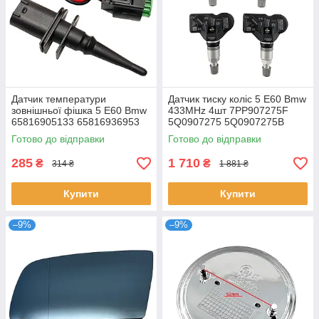
Датчик температури
Датчик тиску коліс 5 E60 Bmw
зовнішньої фішка 5 E60 Bmw
433MHz 4шт 7PP907275F
65816905133 65816936953
5Q0907275 5Q0907275B
65810149842
4D0907275 36106877937
Готово до відправки
Готово до відправки
36236781847
285
1 710
₴
₴
314 ₴
1 881 ₴
Купити
Купити
–9%
–9%