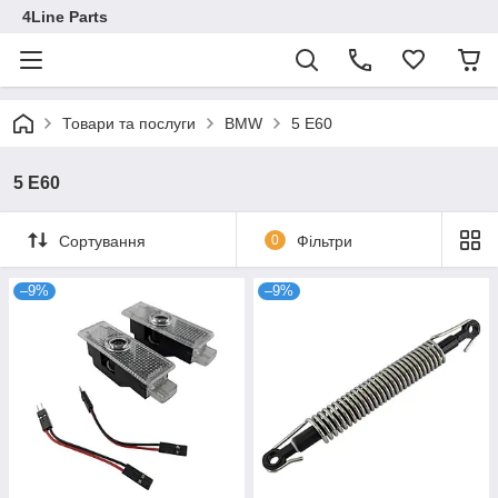
4Line Parts
Товари та послуги
BMW
5 E60
5 E60
Сортування
0
Фільтри
–9%
–9%