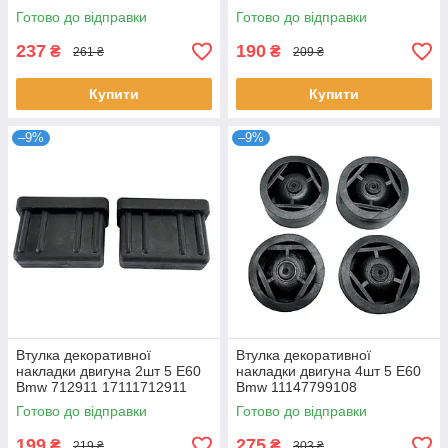
Готово до відправки
Готово до відправки
237
190
₴
₴
261 ₴
209 ₴
Купити
Купити
–9%
–9%
Втулка декоративної
Втулка декоративної
накладки двигуна 2шт 5 E60
накладки двигуна 4шт 5 E60
Bmw 712911 17111712911
Bmw 11147799108
03L103184 13717588501
Готово до відправки
Готово до відправки
7C103226
199
275
₴
₴
219 ₴
303 ₴