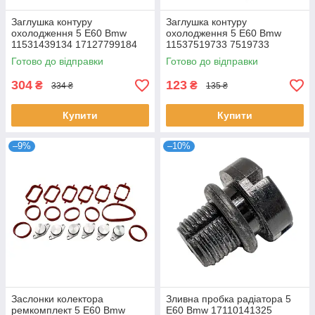
Заглушка контуру
Заглушка контуру
охолодження 5 E60 Bmw
охолодження 5 E60 Bmw
11531439134 17127799184
11537519733 7519733
7799184
Готово до відправки
Готово до відправки
304
123
₴
₴
334 ₴
135 ₴
Купити
Купити
–9%
–10%
Заслонки колектора
Зливна пробка радіатора 5
ремкомплект 5 E60 Bmw
E60 Bmw 17110141325