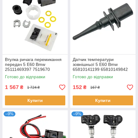
Втулка ричага перемикання
Датчик температури
передач 5 E60 Bmw
зовнішньої 5 E60 Bmw
25111469397 7519670
65810141199 65810149842
25111220600 25111222015
65816905133 65816936953
Готово до відправки
Готово до відправки
1 567
152
₴
₴
1 724 ₴
167 ₴
Купити
Купити
–9%
–9%