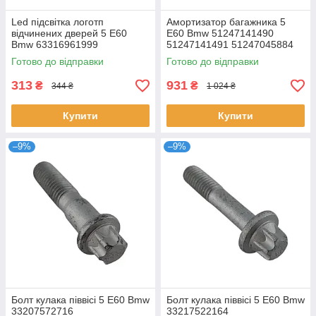
Led підсвітка логотп
Амортизатор багажника 5
відчинених дверей 5 E60
E60 Bmw 51247141490
Bmw 63316961999
51247141491 51247045884
63310150819 63316902911
51247141490 51247141491
Готово до відправки
Готово до відправки
51247045884
313
931
₴
₴
344 ₴
1 024 ₴
Купити
Купити
–9%
–9%
Болт кулака піввісі 5 E60 Bmw
Болт кулака піввісі 5 E60 Bmw
33207572716
33217522164