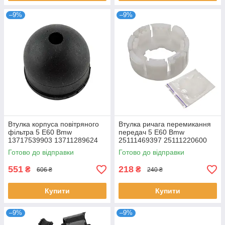
–9%
–9%
Втулка корпуса повітряного
Втулка ричага перемикання
фільтра 5 E60 Bmw
передач 5 E60 Bmw
13717539903 13711289624
25111469397 25111220600
7539903
1220600
Готово до відправки
Готово до відправки
551
218
₴
₴
606 ₴
240 ₴
Купити
Купити
–9%
–9%