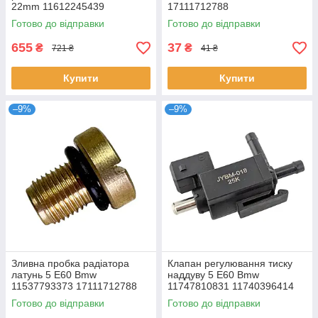
22mm 11612245439
17111712788
11612246949 11617790198
Готово до відправки
Готово до відправки
11612246945
655
37
₴
₴
721 ₴
41 ₴
Купити
Купити
–9%
–9%
Зливна пробка радіатора
Клапан регулювання тиску
латунь 5 E60 Bmw
наддуву 5 E60 Bmw
11537793373 17111712788
11747810831 11740396414
11741742712 702318010
Готово до відправки
Готово до відправки
YDJ100000