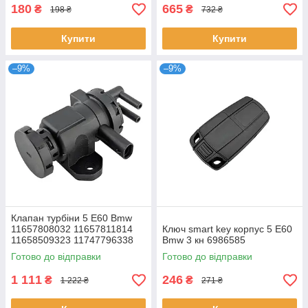
180
665
₴
₴
198 ₴
732 ₴
Купити
Купити
–9%
–9%
Клапан турбіни 5 E60 Bmw
11657808032 11657811814
Ключ smart key корпус 5 E60
11658509323 11747796338
Bmw 3 кн 6986585
7796338 7808032 7811814,
Готово до відправки
Готово до відправки
1 111
246
₴
₴
1 222 ₴
271 ₴