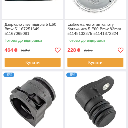
Дзеркало ліве підігрів 5 E60
Емблема логотип капоту
Bmw 51167251649
багажника 5 E60 Bmw 82mm
51167065081
51148132375 51141872324
Готово до відправки
Готово до відправки
464
228
₴
₴
510 ₴
251 ₴
Купити
Купити
–9%
–9%