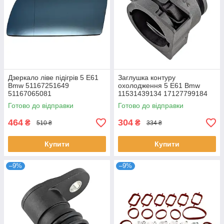
Дзеркало ліве підігрів 5 E61
Заглушка контуру
Bmw 51167251649
охолодження 5 E61 Bmw
51167065081
11531439134 17127799184
7799184
Готово до відправки
Готово до відправки
464
304
₴
₴
510 ₴
334 ₴
Купити
Купити
–9%
–9%