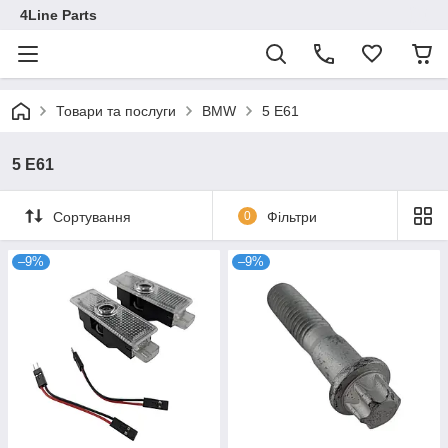
4Line Parts
Товари та послуги
BMW
5 E61
5 E61
Сортування
0
Фільтри
–9%
–9%