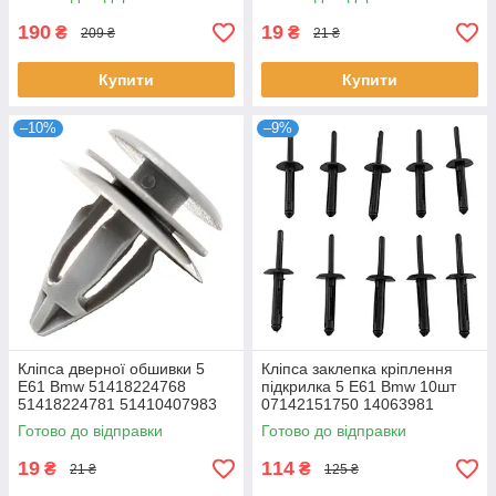
190
19
₴
₴
209 ₴
21 ₴
Купити
Купити
–10%
–9%
Кліпса дверної обшивки 5
Кліпса заклепка кріплення
E61 Bmw 51418224768
підкрилка 5 E61 Bmw 10шт
51418224781 51410407983
07142151750 14063981
6500911 2151750 N803043S
Готово до відправки
Готово до відправки
34201631
19
114
₴
₴
21 ₴
125 ₴