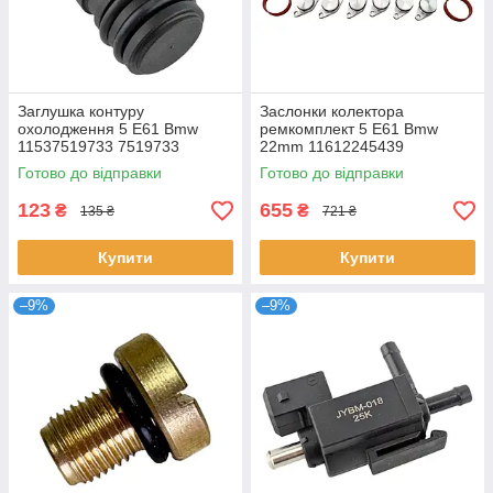
Заглушка контуру
Заслонки колектора
охолодження 5 E61 Bmw
ремкомплект 5 E61 Bmw
11537519733 7519733
22mm 11612245439
11612246949 11617790198
Готово до відправки
Готово до відправки
11612246945
123
655
₴
₴
135 ₴
721 ₴
Купити
Купити
–9%
–9%