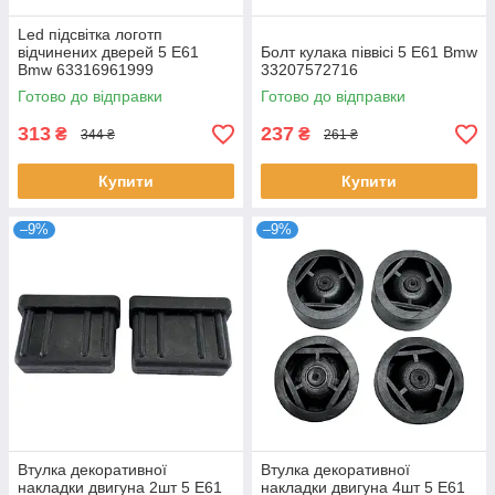
Led підсвітка логотп
відчинених дверей 5 E61
Болт кулака піввісі 5 E61 Bmw
Bmw 63316961999
33207572716
63310150819 63316902911
Готово до відправки
Готово до відправки
313
237
₴
₴
344 ₴
261 ₴
Купити
Купити
–9%
–9%
Втулка декоративної
Втулка декоративної
накладки двигуна 2шт 5 E61
накладки двигуна 4шт 5 E61