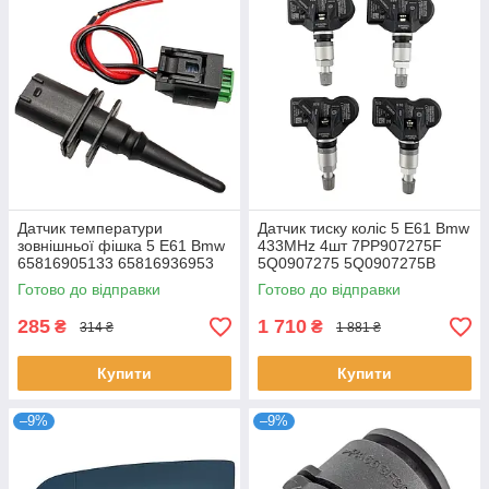
Датчик температури
Датчик тиску коліс 5 E61 Bmw
зовнішньої фішка 5 E61 Bmw
433MHz 4шт 7PP907275F
65816905133 65816936953
5Q0907275 5Q0907275B
65810149842
4D0907275 36106877937
Готово до відправки
Готово до відправки
36236781847
285
1 710
₴
₴
314 ₴
1 881 ₴
Купити
Купити
–9%
–9%