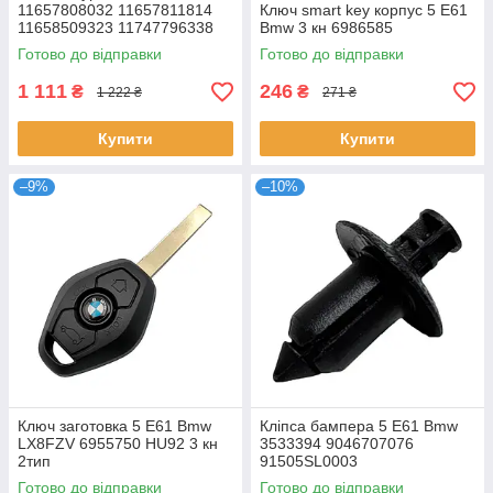
11657808032 11657811814
Ключ smart key корпус 5 E61
11658509323 11747796338
Bmw 3 кн 6986585
7796338 7808032 7811814,
Готово до відправки
Готово до відправки
1 111
246
₴
₴
1 222 ₴
271 ₴
Купити
Купити
–9%
–10%
Ключ заготовка 5 E61 Bmw
Кліпса бампера 5 E61 Bmw
LX8FZV 6955750 HU92 3 кн
3533394 9046707076
2тип
91505SL0003
Готово до відправки
Готово до відправки