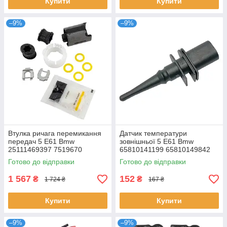
Купити
Купити
–9%
–9%
Втулка ричага перемикання
Датчик температури
передач 5 E61 Bmw
зовнішньої 5 E61 Bmw
25111469397 7519670
65810141199 65810149842
25111220600 25111222015
65816905133 65816936953
Готово до відправки
Готово до відправки
1 567
152
₴
₴
1 724 ₴
167 ₴
Купити
Купити
–9%
–9%