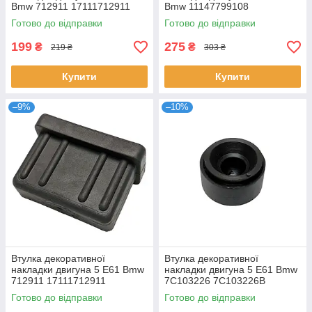
Bmw 712911 17111712911
Bmw 11147799108
03L103184 13717588501
Готово до відправки
Готово до відправки
7C103226
199
275
₴
₴
219 ₴
303 ₴
Купити
Купити
–9%
–10%
Втулка декоративної
Втулка декоративної
накладки двигуна 5 E61 Bmw
накладки двигуна 5 E61 Bmw
712911 17111712911
7C103226 7C103226B
03L103184
Готово до відправки
Готово до відправки