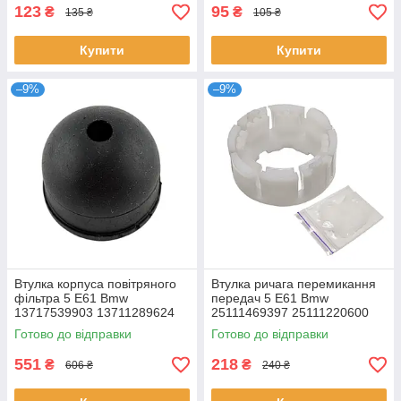
123
95
₴
₴
135 ₴
105 ₴
Купити
Купити
–9%
–9%
Втулка корпуса повітряного
Втулка ричага перемикання
фільтра 5 E61 Bmw
передач 5 E61 Bmw
13717539903 13711289624
25111469397 25111220600
7539903
1220600
Готово до відправки
Готово до відправки
551
218
₴
₴
606 ₴
240 ₴