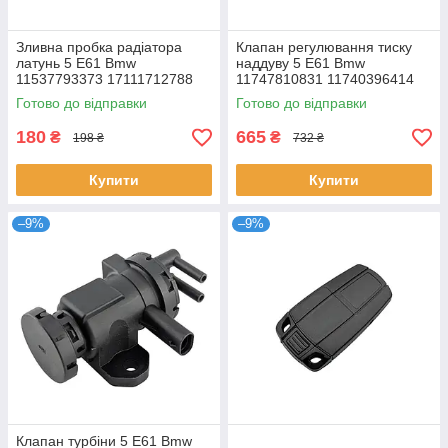
Зливна пробка радіатора
Клапан регулювання тиску
латунь 5 E61 Bmw
наддуву 5 E61 Bmw
11537793373 17111712788
11747810831 11740396414
11741742712 702318010
Готово до відправки
Готово до відправки
YDJ100000
180
665
₴
₴
198 ₴
732 ₴
Купити
Купити
–9%
–9%
Клапан турбіни 5 E61 Bmw