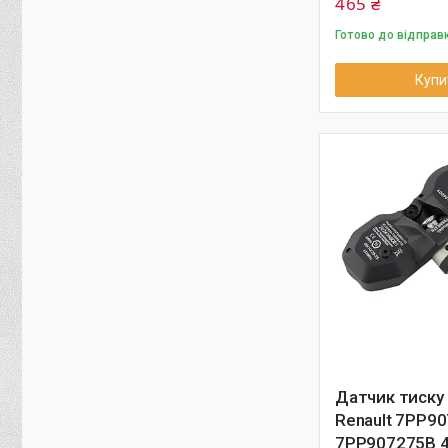
465 ₴
Готово до відправ
Купи
Датчик тиску 
Renault 7PP9
7PP907275B 