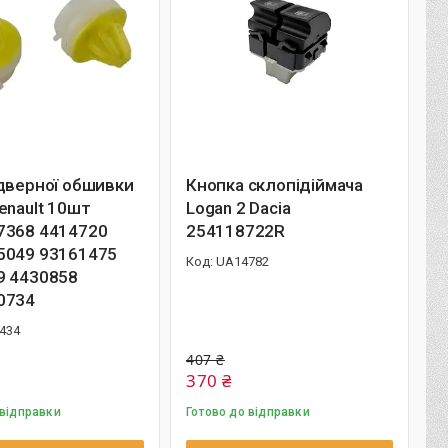
дверної обшивки
Кнопка склопідіймача
enault 10шт
Logan 2 Dacia
7368 4414720
254118722R
5049 93161475
UA14782
9 4430858
0734
434
407 ₴
370 ₴
 відправки
Готово до відправки