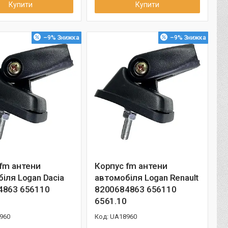
Купити
Купити
–9%
–9%
fm антени
Корпус fm антени
іля Logan Dacia
автомобіля Logan Renault
4863 656110
8200684863 656110
6561.10
960
UA18960