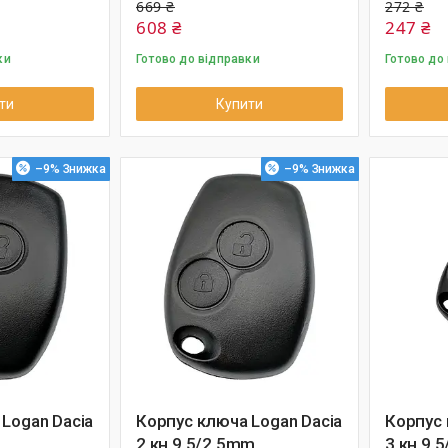
669 ₴
272 ₴
608 ₴
247 ₴
ки
Готово до відправки
Готово до
ти
Купити
–9%
–9%
Logan Dacia
Корпус ключа Logan Dacia
Корпус 
2 кн 9.5/2.5mm
3 кн 9.