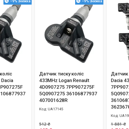
–9%
–9%
коліс
Датчик тиску коліс
Датчик 
 Dacia
433MHz Logan Renault
Dacia 
PP907275F
4D0907275 7PP907275F
7PP907
6106877937
5Q0907275 36106877937
5Q0907
407001628R
361068
362367
UA17145
UA19
512 ₴
1 881 ₴