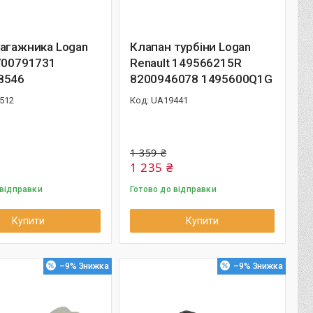
агажника Logan
Клапан турбіни Logan
700791731
Renault 149566215R
8546
8200946078 1495600Q1G
512
UA19441
1 359 ₴
1 235 ₴
 відправки
Готово до відправки
Купити
Купити
–9%
–9%