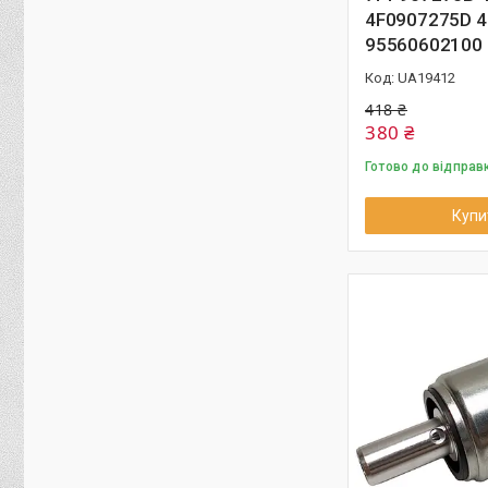
4F0907275D 
95560602100
UA19412
418 ₴
380 ₴
Готово до відправ
Купи