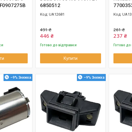
4F0907275B
6850512
770035
UA12681
UA13
491 ₴
261 ₴
446 ₴
237 ₴
ки
Готово до відправки
Готово до
ти
Купити
–9%
–9%