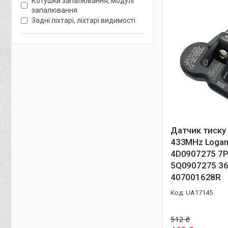
Котушки запалювання, модулі
запалювання
Задні ліхтарі, ліхтарі видимості
Датчик тиску 
433MHz Logan
4D0907275 7
5Q0907275 3
407001628R
UA17145
512 ₴