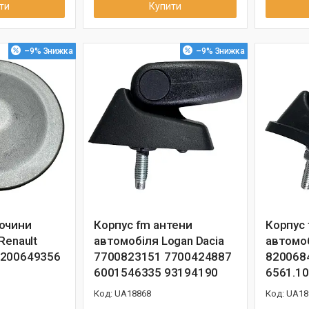
ти
Купити
–9%
–9%
очини
Корпус fm антени
Корпус 
Renault
автомобіля Logan Dacia
автомоб
8200649356
7700823151 7700424887
820068
6001546335 93194190
6561.10
UA18868
UA18