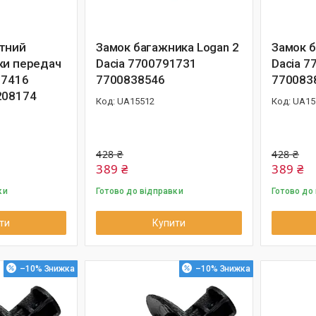
тний
Замок багажника Logan 2
Замок б
ки передач
Dacia 7700791731
Dacia 7
57416
7700838546
770083
208174
UA15512
UA15
428 ₴
428 ₴
389 ₴
389 ₴
ки
Готово до відправки
Готово до
ти
Купити
–10%
–10%