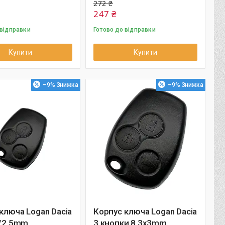
272 ₴
247 ₴
 відправки
Готово до відправки
Купити
Купити
–9%
–9%
ключа Logan Dacia
Корпус ключа Logan Dacia
5/2.5mm
3 кнопки 8.3х3mm