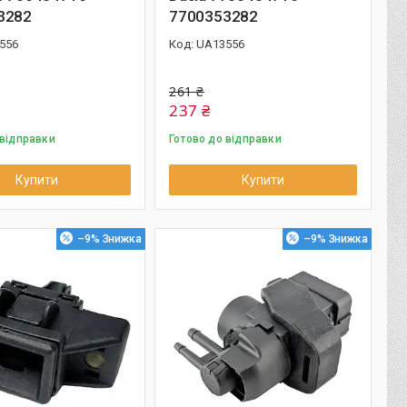
3282
7700353282
556
UA13556
261 ₴
237 ₴
 відправки
Готово до відправки
Купити
Купити
–9%
–9%