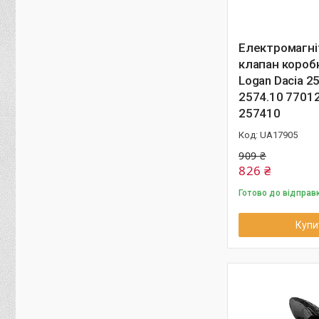
Електромагні
клапан короб
Logan Dacia 2
2574.10 7701
257410
UA17905
909 ₴
826 ₴
Готово до відправ
Купи