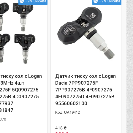
–9%
–9%
тиску коліс Logan
Датчик тиску коліс Logan
433MHz 4шт
Dacia 7PP907275F
275F 5Q0907275
7PP907275B 4F0907275
275B 4D0907275
4F0907275D 4F0907275B
77937
95560602100
81847
UA19412
370
418 ₴