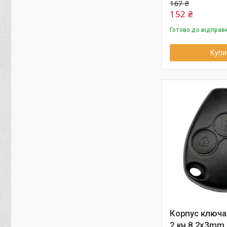
167 ₴
152 ₴
Готово до відправ
Купи
Корпус ключа 
2 кн 8.2x3mm