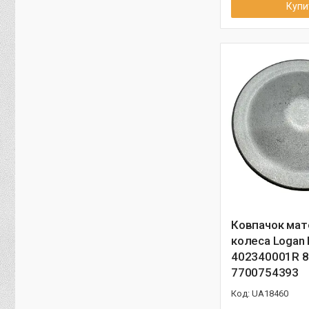
Купи
Ковпачок мат
колеса Logan 
402340001R 
7700754393
UA18460