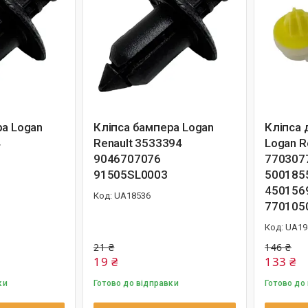
ра Logan
Кліпса бампера Logan
Кліпса 
4
Renault 3533394
Logan R
9046707076
770307
91505SL0003
500185
450156
UA18536
770105
UA19
21 ₴
146 ₴
19 ₴
133 ₴
ки
Готово до відправки
Готово до