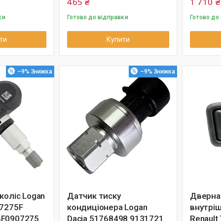
465 ₴
1 710 ₴
ки
Готово до відправки
Готово до
ти
Купити
–9%
–9%
коліс Logan
Датчик тиску
Дверна 
07275F
кондиціонера Logan
внутріш
4F0907275
Dacia 51768498 9131721
Renault