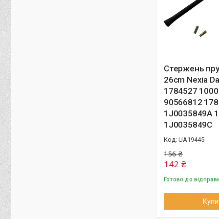
Стержень пру
26cm Nexia D
1784527 100
90566812 17
1J0035849A 
1J0035849C
UA19445
156 ₴
142 ₴
Готово до відправ
Купи