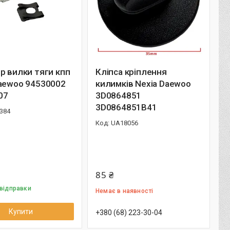
р вилки тяги кпп
Кліпса кріплення
Daewoo 94530002
килимків Nexia Daewoo
07
3D0864851
3D0864851B41
384
UA18056
85 ₴
 відправки
Немає в наявності
Купити
+380 (68) 223-30-04