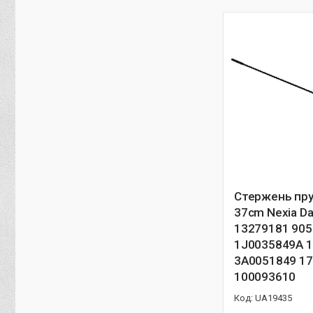
Стержень пру
37cm Nexia D
13279181 90
1J0035849A 
3A0051849 1
100093610
UA19435