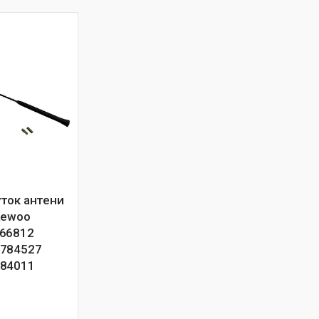
ток антени
aewoo
566812
1784527
784011