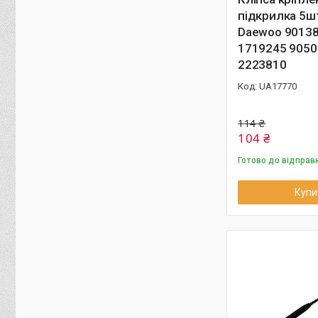
підкрилка 5ш
Daewoo 9013
1719245 905
2223810
UA17770
114 ₴
104 ₴
Готово до відправ
Купи