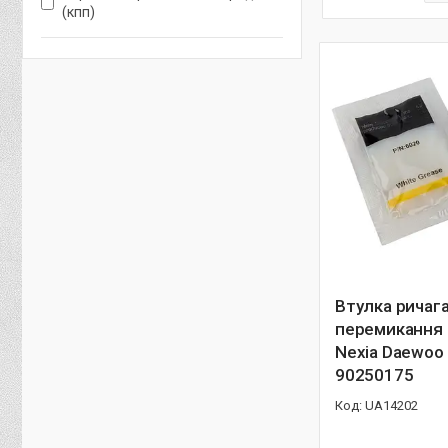
(кпп)
Втулка ричаг
перемикання
Nexia Daewoo
90250175
UA14202