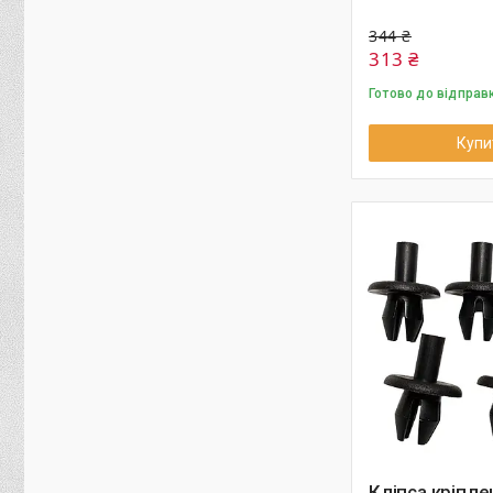
344 ₴
313 ₴
Готово до відправ
Купи
Кліпса кріпле