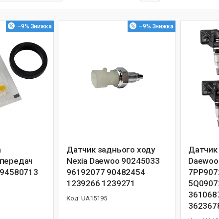
–9%
–9%
а
Датчик заднього ходу
Датчик 
 передач
Nexia Daewoo 90245033
Daewoo
 94580713
96192077 90482454
7PP907
1239266 1239271
5Q0907
361068
UA15195
362367