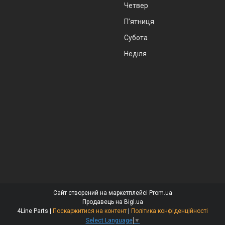
Четвер
Пʼятниця
Субота
Неділя
Сайт створений на маркетплейсі
Prom.ua
Продавець на Bigl.ua
4Line Parts |
Поскаржитися на контент
|
Політика конфіденційності
Select Language
▼