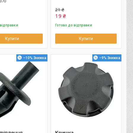
370
21 ₴
19 ₴
 відправки
Готово до відправки
Купити
Купити
–10%
–9%
кріплення
Кришка