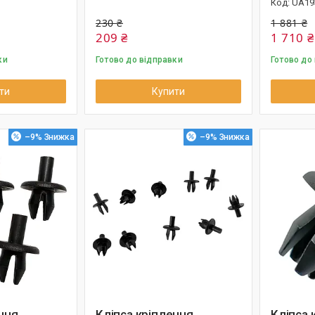
UA19
230 ₴
1 881 ₴
209 ₴
1 710 ₴
ки
Готово до відправки
Готово до
ти
Купити
–9%
–9%
ння
Кліпса кріплення
Кліпса 