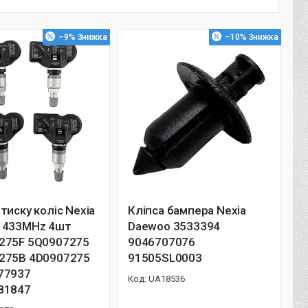
–9%
–10%
тиску коліс Nexia
Кліпса бампера Nexia
 433MHz 4шт
Daewoo 3533394
275F 5Q0907275
9046707076
275B 4D0907275
91505SL0003
77937
UA18536
81847