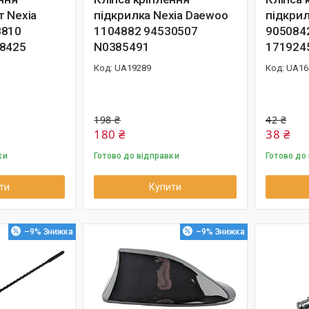
т Nexia
підкрилка Nexia Daewoo
підкрил
8810
1104882 94530507
905084
08425
N0385491
171924
UA19289
UA16
198 ₴
42 ₴
180 ₴
38 ₴
ки
Готово до відправки
Готово до
ти
Купити
–9%
–9%