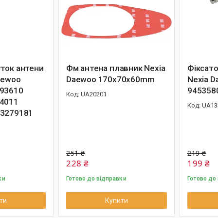
ток антени
Фм антена плавник Nexia
Фіксато
aewoo
Daewoo 170х70х60mm
Nexia 
093610
945358
UA20201
84011
UA13
13279181
251 ₴
219 ₴
228 ₴
199 ₴
ки
Готово до відправки
Готово до
ти
Купити