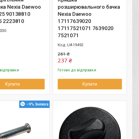
ка Nexia Daewoo
розширювального бачка
25 90138810
Nexia Daewoo
5 2223810
17117639020
17117521071 7639020
030
7521071
UA19492
261 ₴
237 ₴
 відправки
Готово до відправки
Купити
Купити
–9%