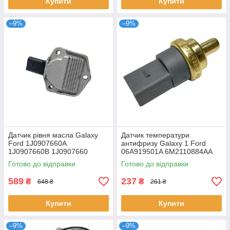
Купити
Купити
–9%
–9%
Датчик рівня масла Galaxy
Датчик температури
Ford 1J0907660A
антифризу Galaxy 1 Ford
1J0907660B 1J0907660
06A919501A 6M2110884AA
MN980450 06A919501
Готово до відправки
Готово до відправки
589
237
₴
₴
648 ₴
261 ₴
Купити
Купити
–9%
–9%