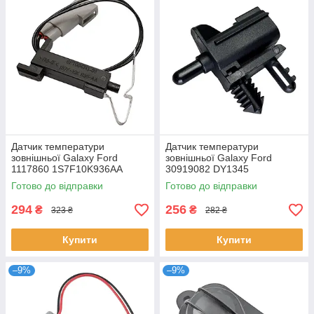
Датчик температури
Датчик температури
зовнішньої Galaxy Ford
зовнішньої Galaxy Ford
1117860 1S7F10K936AA
30919082 DY1345
AU5Z12A647B FC4Z12A647A
Готово до відправки
Готово до відправки
DY1345
294
256
₴
₴
323 ₴
282 ₴
Купити
Купити
–9%
–9%