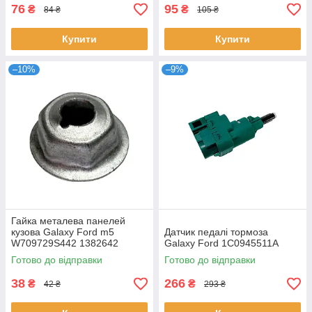
76
95
₴
₴
84 ₴
105 ₴
Купити
Купити
–10%
–9%
Гайка металева панелей
кузова Galaxy Ford m5
Датчик педалі тормоза
W709729S442 1382642
Galaxy Ford 1C0945511A
1301073
Готово до відправки
Готово до відправки
38
266
₴
₴
42 ₴
293 ₴