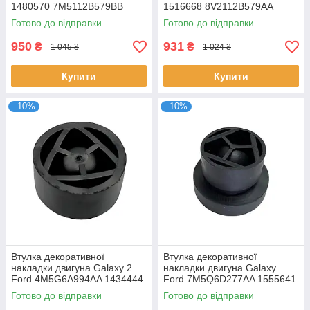
1480570 7M5112B579BB
1516668 8V2112B579AA
Готово до відправки
Готово до відправки
950
931
₴
₴
1 045 ₴
1 024 ₴
Купити
Купити
–10%
–10%
Втулка декоративної
Втулка декоративної
накладки двигуна Galaxy 2
накладки двигуна Galaxy
Ford 4M5G6A994AA 1434444
Ford 7M5Q6D277AA 1555641
4M5G-6A994-AA
Готово до відправки
Готово до відправки