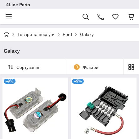
4Line Parts
Товари та послуги
Ford
Galaxy
Galaxy
Сортування
0
Фільтри
–9%
–9%