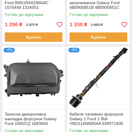
Ford 8M51R442A66AC
запалювання Galaxy Ford
1570448 1334551
4B0905851B 4B0905851C
4B0905849 1J0419959A
Готово до відправки
Готово до відправки
1J0419959
1 206
1 330
₴
₴
1 327 ₴
1 463 ₴
Купити
Купити
–9%
–9%
Захисна декоративна
Кабеля паливних форсунок
накладка форсунок Galaxy
Galaxy 1 Ford 1.9tdi
Ford 1565CQ 1683664
YM2114W680AA 038971600
9682444080
1218441
Готово до відправки
Готово до відправки