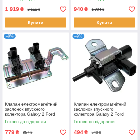
1 919
940
₴
₴
2 111 ₴
1 034 ₴
Купити
Купити
–9%
–9%
Клапан електромагнітний
Клапан електромагнітний
заслонок впускного
заслонок впускного
колектора Galaxy 2 Ford
колектора Galaxy 2 Ford
1357313 4M5G9J559NA
1357314 1119940
Готово до відправки
Готово до відправки
4M5G9J559NB 5243591
1S7G9J559BB L30118741
779
494
₴
₴
857 ₴
543 ₴