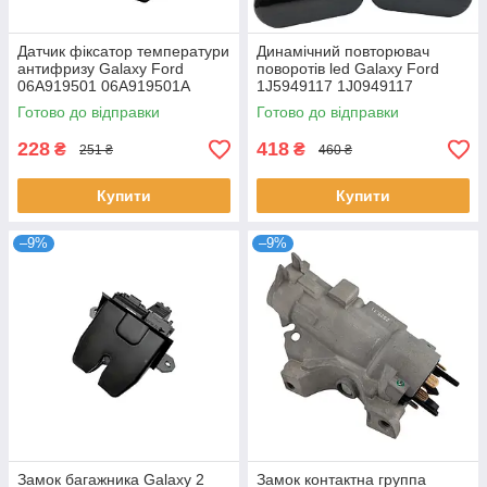
Датчик фіксатор температури
Динамічний повторювач
антифризу Galaxy Ford
поворотів led Galaxy Ford
06A919501 06A919501A
1J5949117 1J0949117
95510614300 032121142
1J5949117A
Готово до відправки
Готово до відправки
228
418
₴
₴
251 ₴
460 ₴
Купити
Купити
–9%
–9%
Замок багажника Galaxy 2
Замок контактна группа