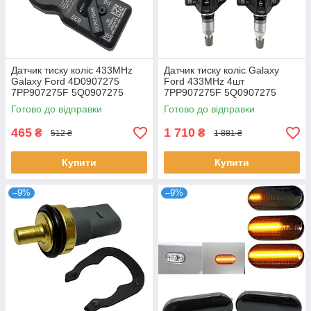
Датчик тиску коліс 433MHz
Датчик тиску коліс Galaxy
Galaxy Ford 4D0907275
Ford 433MHz 4шт
7PP907275F 5Q0907275
7PP907275F 5Q0907275
36106877937 407001628R
5Q0907275B 4D0907275
Готово до відправки
Готово до відправки
36106877937 36236781847
465
1 710
₴
₴
512 ₴
1 881 ₴
Купити
Купити
–9%
–9%