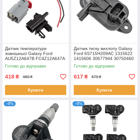
Датчик температури
Датчик тиску вихлопу Galaxy
зовнішньої Galaxy Ford
Ford 6S715H209AC 1315622
AU5Z12A647B FC4Z12A647A
1415606 30677944 30750460
30919082 AU5T12A647AC
30757183 3M5A5L200AA
Готово до відправки
Готово до відправки
DY1345 DY-1345
418
617
₴
₴
460 ₴
679 ₴
Купити
Купити
–9%
–9%