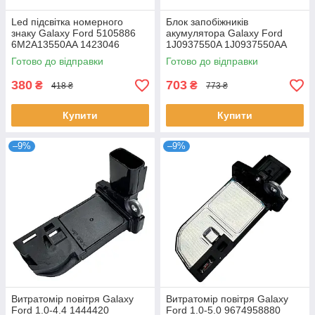
Led підсвітка номерного
Блок запобіжників
знаку Galaxy Ford 5105886
акумулятора Galaxy Ford
6M2A13550AA 1423046
1J0937550A 1J0937550AA
1504964
1J0937550AC 1J0937550AE
Готово до відправки
Готово до відправки
1J0937550AF 1J09376
380
703
₴
₴
418 ₴
773 ₴
Купити
Купити
–9%
–9%
Витратомір повітря Galaxy
Витратомір повітря Galaxy
Ford 1.0-4.4 1444420
Ford 1.0-5.0 9674958880