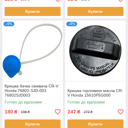
Купити
Купити
–9%
–9%
Кришка бачка омивача CR-V
Honda 76802-SJD-003
Кришка горловини масла CR-
76802SJD003
V Honda 15610P5G000
Готово до відправки
Готово до відправки
180
247
₴
₴
198 ₴
272 ₴
Купити
Купити