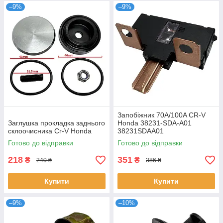
–9%
–9%
Запобіжник 70A/100A CR-V
Заглушка прокладка заднього
Honda 38231-SDA-A01
склоочисника Cr-V Honda
38231SDAA01
Готово до відправки
Готово до відправки
218
351
₴
₴
240 ₴
386 ₴
Купити
Купити
–9%
–10%