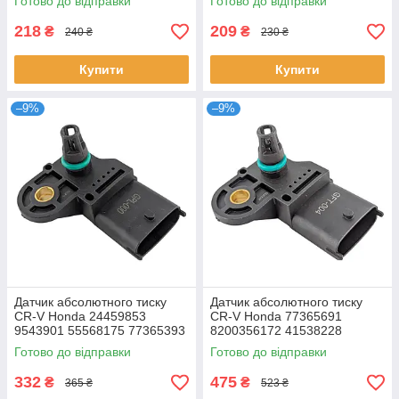
Готово до відправки
Готово до відправки
218
209
₴
₴
240 ₴
230 ₴
Купити
Купити
–9%
–9%
Датчик абсолютного тиску
Датчик абсолютного тиску
CR-V Honda 24459853
CR-V Honda 77365691
9543901 55568175 77365393
8200356172 41538228
504088431 504245257
55234857 100496101
Готово до відправки
Готово до відправки
55206797
55240726 55258501
332
475
₴
₴
365 ₴
523 ₴