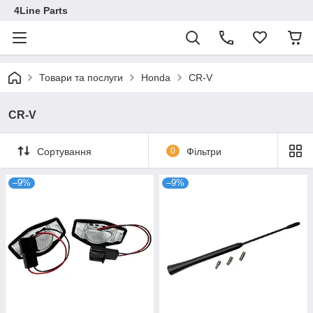
4Line Parts
Товари та послуги
Honda
CR-V
CR-V
Сортування
0
Фільтри
–9%
–9%