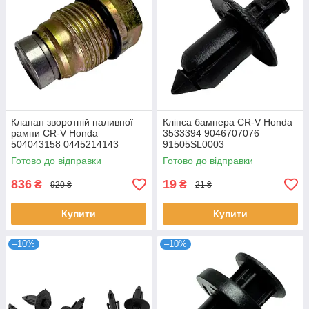
Клапан зворотній паливної
Кліпса бампера CR-V Honda
рампи CR-V Honda
3533394 9046707076
504043158 0445214143
91505SL0003
0445214144 0445214145
Готово до відправки
Готово до відправки
0445214094
836
19
₴
₴
920 ₴
21 ₴
Купити
Купити
–10%
–10%