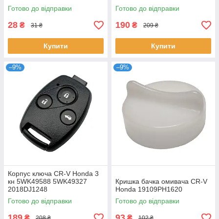
Готово до відправки
Готово до відправки
28
190
₴
₴
31 ₴
209 ₴
Купити
Купити
–9%
–9%
Корпус ключа CR-V Honda 3
кн 5WK49588 5WK49327
Кришка бачка омивача CR-V
2018DJ1248
Honda 19109PH1620
Готово до відправки
Готово до відправки
189
93
₴
₴
208 ₴
102 ₴