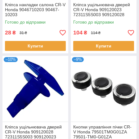
Кліпса накладки салона CR-V
Кліпса ущільнювача дверей
Honda 9046710203 90467-
CR-V Honda 909120023
10203
72311S5S003 909120028
Готово до відправки
Готово до відправки
28
104
₴
₴
31 ₴
114 ₴
Купити
Купити
–10%
–9%
Кліпса ущільнювача дверей
Кнопки управління пічки CR-
CR-V Honda 909120028
V Honda 79501TM0G01ZA
72311S5S003 909120023
79501-TM0-G01ZA