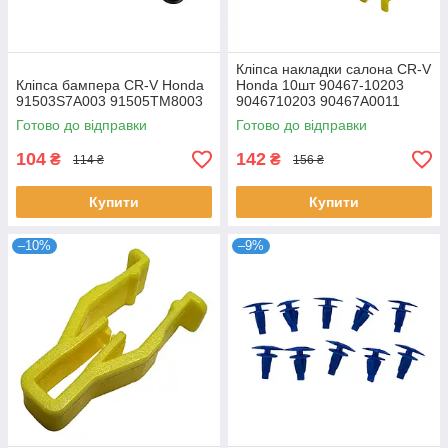
Кліпса накладки салона CR-V
Кліпса бампера CR-V Honda
Honda 10шт 90467-10203
91503S7A003 91505TM8003
9046710203 90467A0011
90467T0033
Готово до відправки
Готово до відправки
104
142
₴
₴
114 ₴
156 ₴
Купити
Купити
–10%
–9%