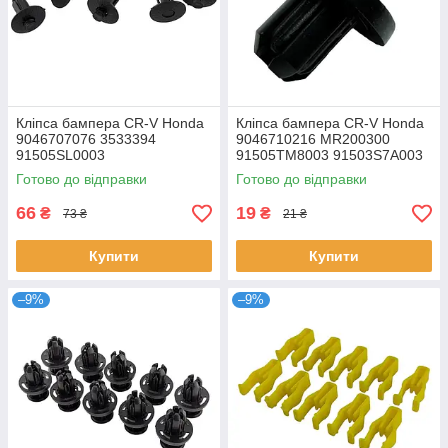
Кліпса бампера CR-V Honda
Кліпса бампера CR-V Honda
9046707076 3533394
9046710216 MR200300
91505SL0003
91505TM8003 91503S7A003
Готово до відправки
Готово до відправки
66
19
₴
₴
73 ₴
21 ₴
Купити
Купити
–9%
–9%