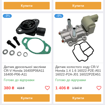
Купити
Купити
–9%
–9%
Датчик дросельної заслінки
Датчик холостого ходу CR-V
CR-V Honda 16400P06A11
Honda 1.4 1.6 16022-P2E-A51
16400-P06-A11
16022-P2A-J01 16022P2EA51
16022P2AJ01
Готово до відправки
Готово до відправки
380
1 406
₴
₴
418 ₴
1 547 ₴
Купити
Купити