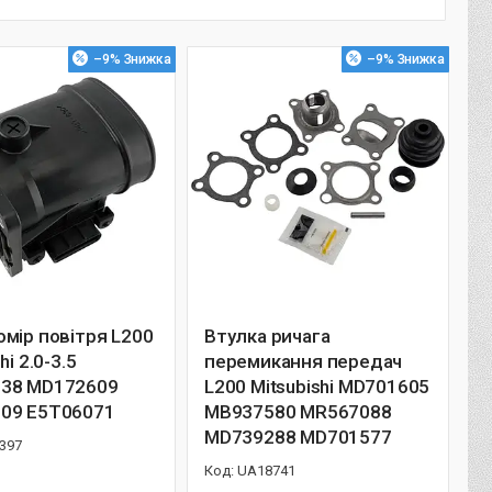
–9%
–9%
мір повітря L200
Втулка ричага
hi 2.0-3.5
перемикання передач
38 MD172609
L200 Mitsubishi MD701605
09 E5T06071
MB937580 MR567088
MD739288 MD701577
397
UA18741