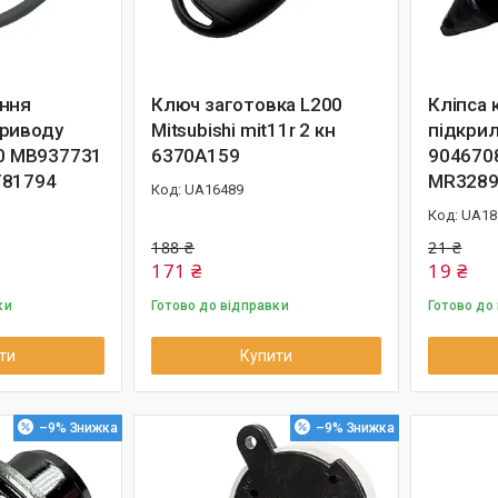
ння
Ключ заготовка L200
Кліпса 
риводу
Mitsubishi mit11r 2 кн
підкрил
00 MB937731
6370A159
904670
T81794
MR3289
UA16489
UA18
188 ₴
21 ₴
171 ₴
19 ₴
ки
Готово до відправки
Готово до
ти
Купити
–9%
–9%