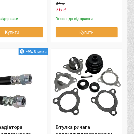
84 ₴
76 ₴
 відправки
Готово до відправки
Купити
Купити
–9%
радіатора
Втулка ричага