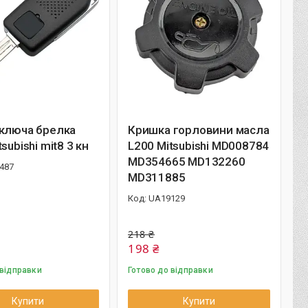
 ключа брелка
Кришка горловини масла
subishi mit8 3 кн
L200 Mitsubishi MD008784
MD354665 MD132260
487
MD311885
UA19129
218 ₴
198 ₴
 відправки
Готово до відправки
Купити
Купити