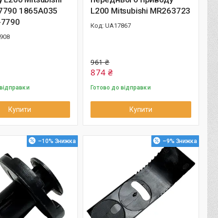
7790 1865A035
L200 Mitsubishi MR263723
-7790
UA17867
908
961 ₴
874 ₴
 відправки
Готово до відправки
Купити
Купити
–10%
–9%