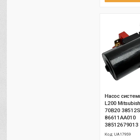
Насос систем
L200 Mitsubish
70B20 38512
86611AA010
38512679013
UA17959