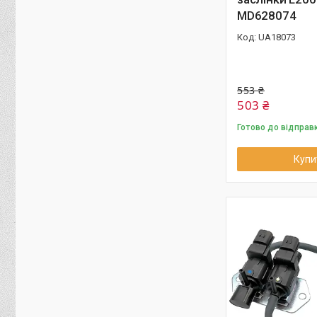
MD628074
UA18073
553 ₴
503 ₴
Готово до відправ
Купи