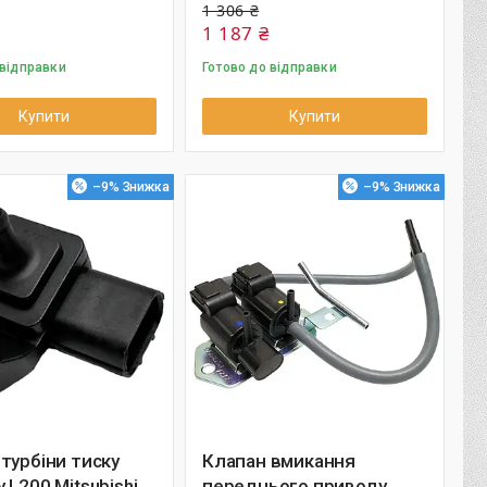
1 306 ₴
1 187 ₴
 відправки
Готово до відправки
Купити
Купити
–9%
–9%
турбіни тиску
Клапан вмикання
 L200 Mitsubishi
переднього приводу