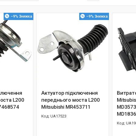
–9%
–9%
ключення
Актуатор підключення
Витрато
оста L200
переднього моста L200
Mitsubis
57468574
Mitsubishi MR453711
MD3573
MD1836
UA17523
UA19