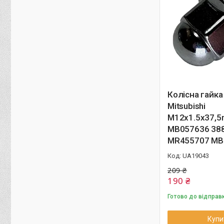
Колісна гайка
Mitsubishi
M12x1.5х37,
MB057636 38
MR455707 MB
UA19043
209 ₴
190 ₴
Готово до відправ
Купи