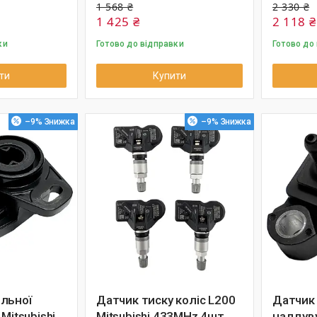
1 568 ₴
2 330 ₴
1 425 ₴
2 118 ₴
ки
Готово до відправки
Готово до
ти
Купити
–9%
–9%
льної
Датчик тиску коліс L200
Датчик 
Mitsubishi
Mitsubishi 433MHz 4шт
наддуву