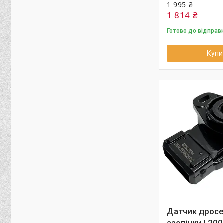
1 995 ₴
1 814 ₴
Готово до відправ
Купи
Датчик дросе
заслінки L200 