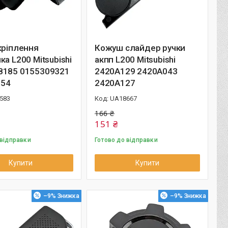
кріплення
Кожуш слайдер ручки
ка L200 Mitsubishi
акпп L200 Mitsubishi
8185 0155309321
2420A129 2420A043
54
2420A127
583
UA18667
166 ₴
151 ₴
 відправки
Готово до відправки
Купити
Купити
–9%
–9%