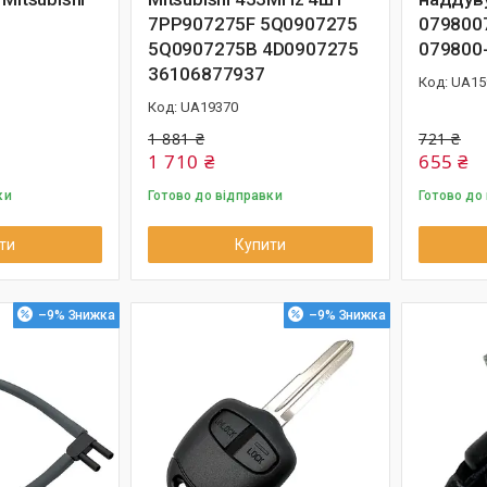
7PP907275F 5Q0907275
079800
5Q0907275B 4D0907275
079800
36106877937
UA15
UA19370
1 881 ₴
721 ₴
1 710 ₴
655 ₴
ки
Готово до відправки
Готово до
ти
Купити
–9%
–9%