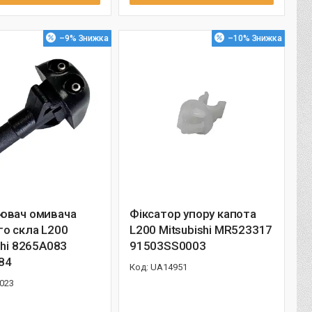
–9%
–10%
ювач омивача
Фіксатор упору капота
о скла L200
L200 Mitsubishi MR523317
shi 8265A083
91503SS0003
84
UA14951
023