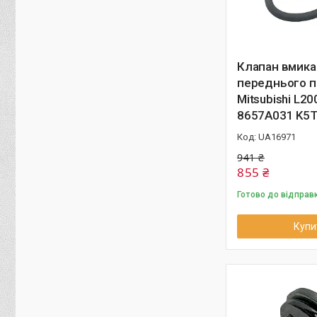
Клапан вмика
переднього п
Mitsubishi L2
8657A031 K5
UA16971
941 ₴
855 ₴
Готово до відправ
Купи