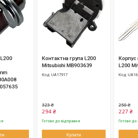
 L200
Контактна група L200
Корпус
Mitsubishi MB903639
L200 Mit
5mm
UA17917
UA16
80A008
057635
323 ₴
250 ₴
294 ₴
227 ₴
ки
Готово до відправки
Готово до
ти
Купити