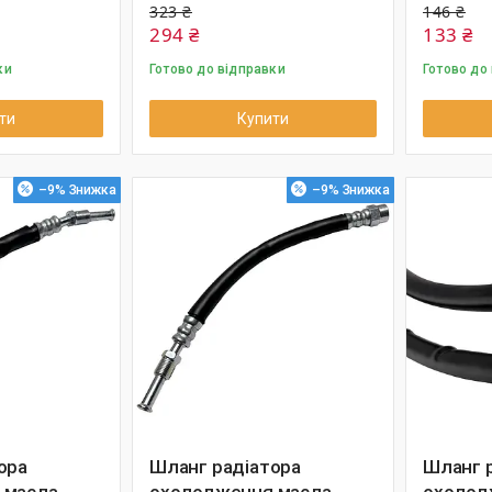
323 ₴
146 ₴
294 ₴
133 ₴
ки
Готово до відправки
Готово до
ти
Купити
–9%
–9%
ора
Шланг радіатора
Шланг 