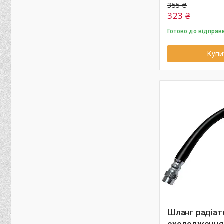
355 ₴
323 ₴
Готово до відправ
Купи
Шланг радіат