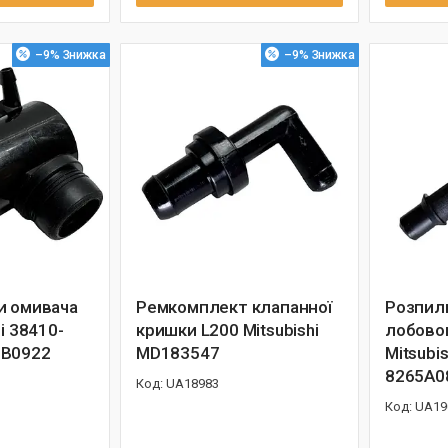
–9%
–9%
и омивача
Ремкомплект клапанної
Розпил
i 38410-
кришки L200 Mitsubishi
лобовог
SB0922
MD183547
Mitsubi
8265A0
UA18983
UA19