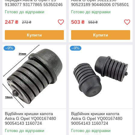
9138077 93177865 55350246
90523189 90446006 0758501
55350247 55350662
0758915
Готово до відправки
Готово до відправки
247
503
₴
₴
272 ₴
553 ₴
Купити
Купити
–9%
–9%
Відбійник кришки капота
Відбійник кришки капота
Astra G Opel YQ00167480
Astra G Opel YQ00167480
90054143 1160724
90054143 1160724
Готово до відправки
Готово до відправки