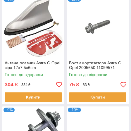
Антена плавник Astra G Opel
Болт амортизатора Astra G
сіра 17x7.5x6cm
Opel 2005650 11099571
Готово до відправки
Готово до відправки
304
75
₴
₴
334 ₴
83 ₴
Купити
Купити
–9%
–10%