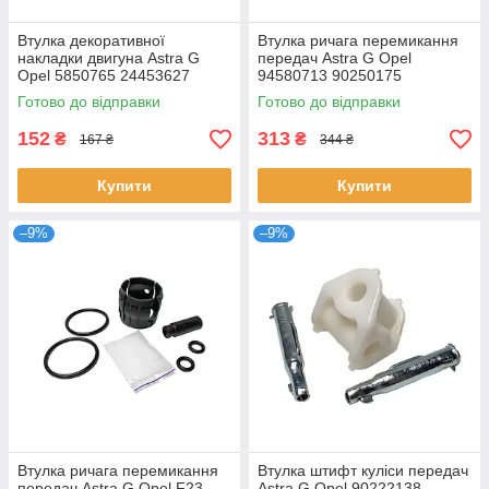
Втулка декоративної
Втулка ричага перемикання
накладки двигуна Astra G
передач Astra G Opel
Opel 5850765 24453627
94580713 90250175
Готово до відправки
Готово до відправки
152
313
₴
₴
167 ₴
344 ₴
Купити
Купити
–9%
–9%
Втулка ричага перемикання
Втулка штифт куліси передач
передач Astra G Opel F23
Astra G Opel 90222138