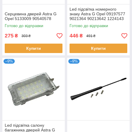
Led підсвітка номерного
Cерцевина дверей Astra G
знаку Astra G Opel 09197577
Opel 5133009 90540578
9021364 90213642 1224143
Готово до відправки
Готово до відправки
275
446
₴
₴
303 ₴
491 ₴
Купити
Купити
–9%
–9%
Led підсвітка салону
багажника дверей Astra G