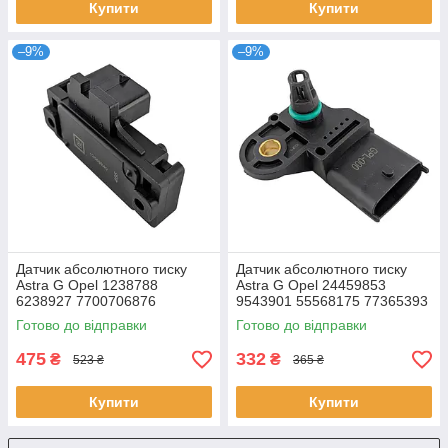
Купити
Купити
–9%
–9%
Датчик абсолютного тиску
Датчик абсолютного тиску
Astra G Opel 1238788
Astra G Opel 24459853
6238927 7700706876
9543901 55568175 77365393
5992408 7696064
504088431 504245257
Готово до відправки
Готово до відправки
55206797
475
332
₴
₴
523 ₴
365 ₴
Купити
Купити