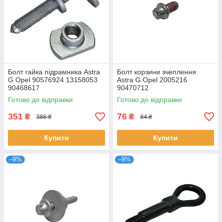
Болт гайка підрамника Astra
Болт корзини зчеплення
G Opel 90576924 13158053
Astra G Opel 2005216
90468617
90470712
Готово до відправки
Готово до відправки
351
76
₴
₴
386 ₴
84 ₴
Купити
Купити
–9%
–9%