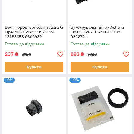
Болт передньої балки Astra G
Буксирувальний гак Astra G
Opel 90576924 90576924
Opel 13267066 90507738
13158053 0302932
0222721
Готово до відправки
Готово до відправки
237
893
₴
₴
261 ₴
982 ₴
Купити
Купити
–9%
–9%