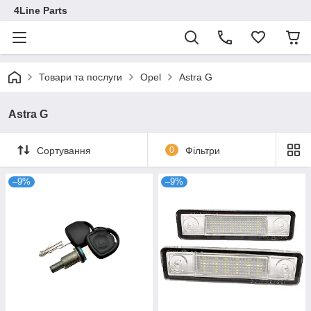
4Line Parts
Товари та послуги
Opel
Astra G
Astra G
Сортування
0
Фільтри
–9%
–9%