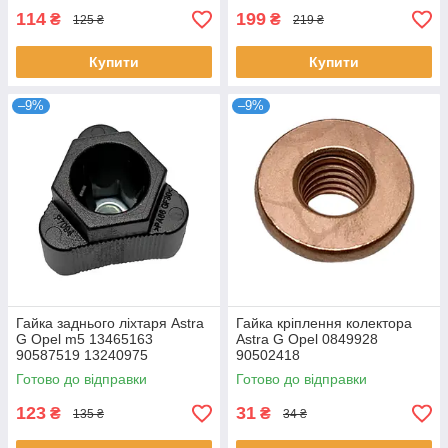
114
199
₴
₴
125 ₴
219 ₴
Купити
Купити
–9%
–9%
Гайка заднього ліхтаря Astra
Гайка кріплення колектора
G Opel m5 13465163
Astra G Opel 0849928
90587519 13240975
90502418
24424603 1223954
Готово до відправки
Готово до відправки
123
31
₴
₴
135 ₴
34 ₴