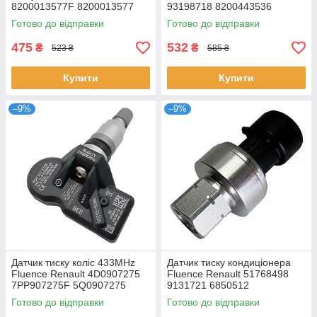
8200013577F 8200013577
93198718 8200443536
8201000764 8200974421
Готово до відправки
Готово до відправки
475
532
₴
₴
523 ₴
585 ₴
Купити
Купити
–9%
–9%
Датчик тиску коліс 433MHz
Датчик тиску кондиціонера
Fluence Renault 4D0907275
Fluence Renault 51768498
7PP907275F 5Q0907275
9131721 6850512
36106877937 407001628R
Готово до відправки
Готово до відправки