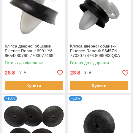
Кліпса дверної обшивки
Кліпса дверної обшивки
Fluence Renault 6991.Y8
Fluence Renault 9345ZN
9654280780 7703077469
7703077476 8099900Q0A
6991Y8
Готово до відправки
Готово до відправки
28
28
₴
₴
31 ₴
31 ₴
Купити
Купити
–10%
–10%