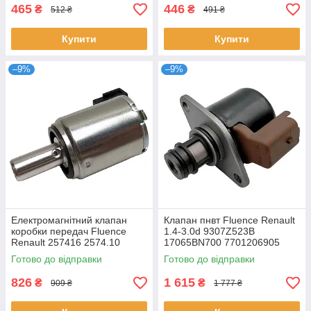
465
446
₴
₴
512 ₴
491 ₴
Купити
Купити
–9%
–9%
Електромагнітний клапан
Клапан пнвт Fluence Renault
коробки передач Fluence
1.4-3.0d 9307Z523B
Renault 257416 2574.10
17065BN700 7701206905
7701208174 257410
4S4Q9G586AA 1329098
Готово до відправки
Готово до відправки
826
1 615
₴
₴
909 ₴
1 777 ₴