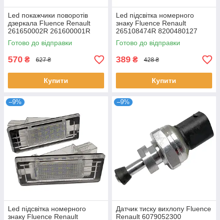
Led покажчики поворотів
Led підсвітка номерного
дзеркала Fluence Renault
знаку Fluence Renault
261650002R 261600001R
265108474R 8200480127
261656470R 261609550R
2651000Q0A 4159062300
Готово до відправки
Готово до відправки
570
389
₴
₴
627 ₴
428 ₴
Купити
Купити
–9%
–9%
Led підсвітка номерного
Датчик тиску вихлопу Fluence
знаку Fluence Renault
Renault 6079052300