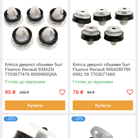
Кліпса дверної обшивки 5шт
Кліпса дверної обшивки 5шт
Fluence Renault 9345ZN
Fluence Renault 9654280780
7703077476 8099900Q0A
6991.Y8 7703077469
Готово до відправки
Готово до відправки
95
76
₴
₴
105 ₴
84 ₴
Купити
Купити
–10%
–10%