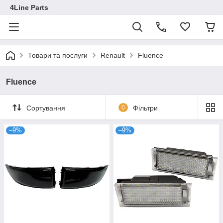
4Line Parts
Товари та послуги
Renault
Fluence
Fluence
Сортування
0
Фільтри
–9%
–9%