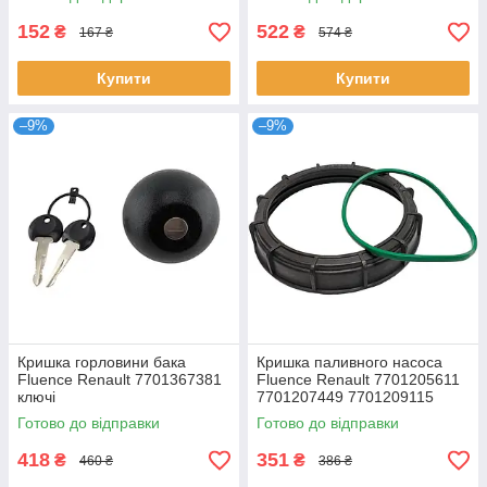
8200672564 8200568671
152
522
₴
₴
167 ₴
574 ₴
Купити
Купити
–9%
–9%
Кришка горловини бака
Кришка паливного насоса
Fluence Renault 7701367381
Fluence Renault 7701205611
ключі
7701207449 7701209115
Готово до відправки
Готово до відправки
418
351
₴
₴
460 ₴
386 ₴