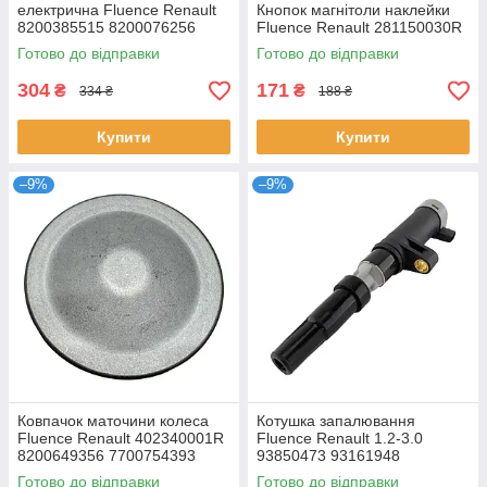
електрична Fluence Renault
Кнопок магнітоли наклейки
8200385515 8200076256
Fluence Renault 281150030R
Готово до відправки
Готово до відправки
304
171
₴
₴
334 ₴
188 ₴
Купити
Купити
–9%
–9%
Ковпачок маточини колеса
Котушка запалювання
Fluence Renault 402340001R
Fluence Renault 1.2-3.0
8200649356 7700754393
93850473 93161948
8200035420 8200765882
Готово до відправки
Готово до відправки