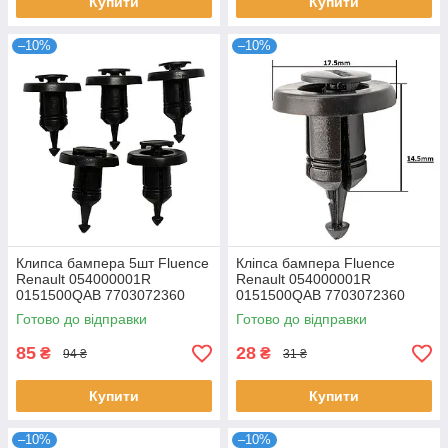
Купити
Купити
–10%
–10%
Клипса бампера 5шт Fluence
Кліпса бампера Fluence
Renault 054000001R
Renault 054000001R
0151500QAB 7703072360
0151500QAB 7703072360
7703081217
7703081217
Готово до відправки
Готово до відправки
85
28
₴
₴
94 ₴
31 ₴
Купити
Купити
–10%
–10%