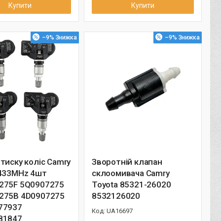
Купити
Купити
–9%
–9%
тиску коліс Camry
Зворотній клапан
 433MHz 4шт
склоомивача Camry
275F 5Q0907275
Toyota 85321-26020
275B 4D0907275
8532126020
77937
UA16697
81847