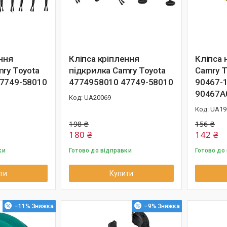
ння
Кліпса кріплення
Кліпса 
ry Toyota
підкрилка Camry Toyota
Camry T
7749-58010
4774958010 47749-58010
90467-
90467A
UA20069
UA19
198 ₴
156 ₴
180 ₴
142 ₴
ки
Готово до відправки
Готово до
ти
Купити
–11%
–9%