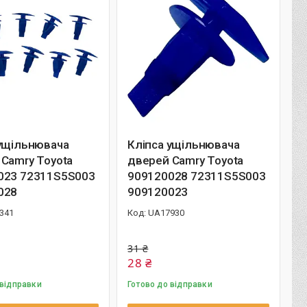
 ущільнювача
Кліпса ущільнювача
Camry Toyota
дверей Camry Toyota
023 72311S5S003
909120028 72311S5S003
028
909120023
341
UA17930
31 ₴
28 ₴
 відправки
Готово до відправки