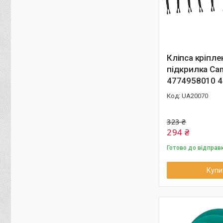
Кліпса кріпле
підкрилка Cam
4774958010 4
UA20070
323 ₴
294 ₴
Готово до відправ
Купи