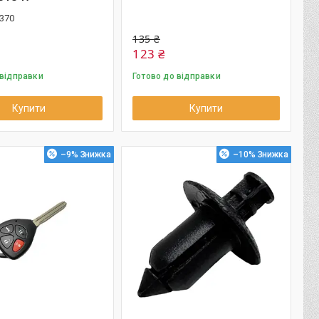
370
135 ₴
123 ₴
 відправки
Готово до відправки
Купити
Купити
–9%
–10%