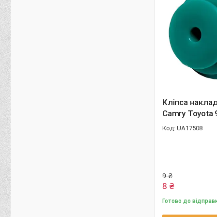
Кліпса накла
Camry Toyota
UA17508
9 ₴
8 ₴
Готово до відправ