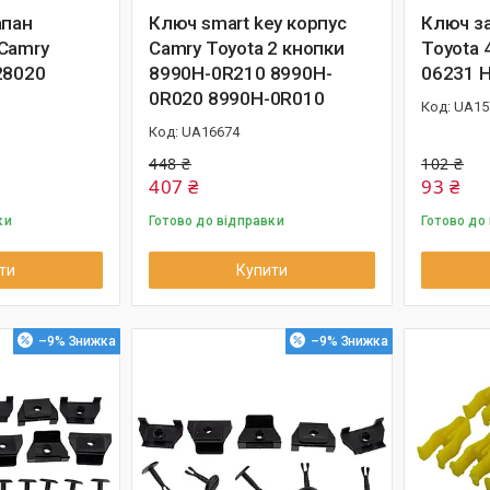
апан
Ключ smart key корпус
Ключ з
Camry
Camry Toyota 2 кнопки
Toyota 
28020
8990H-0R210 8990H-
06231 
0R020 8990H-0R010
UA15
UA16674
448 ₴
102 ₴
407 ₴
93 ₴
ки
Готово до відправки
Готово до
ти
Купити
–9%
–9%