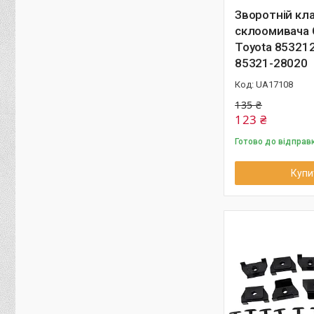
Зворотній кл
склоомивача 
Toyota 85321
85321-28020
UA17108
135 ₴
123 ₴
Готово до відправ
Купи