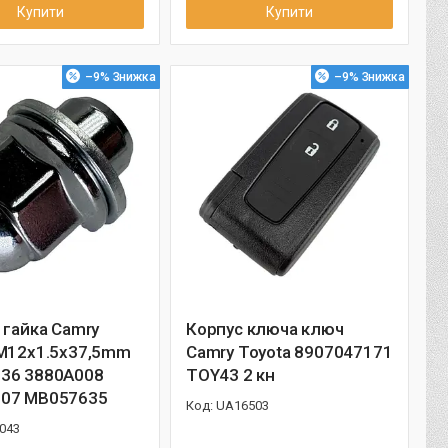
Купити
Купити
–9%
–9%
 гайка Camry
Корпус ключа ключ
 M12x1.5х37,5mm
Camry Toyota 8907047171
36 3880A008
TOY43 2 кн
07 MB057635
UA16503
043