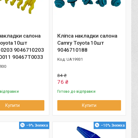
накладки салона
Кліпса накладки салона
oyota 10шт
Camry Toyota 10шт
10203 9046710203
9046710188
0011 90467T0033
UA19931
930
84 ₴
76 ₴
 відправки
Готово до відправки
Купити
Купити
–9%
–10%