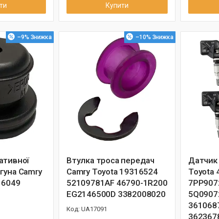
ти
Купити
–9%
–10%
ативної
Втулка троса передач
Датчик 
гуна Camry
Camry Toyota 19316524
Toyota
16049
52109781AF 46790-1R200
7PP907
EG2146500D 3382008020
5Q0907
361068
UA17091
362367