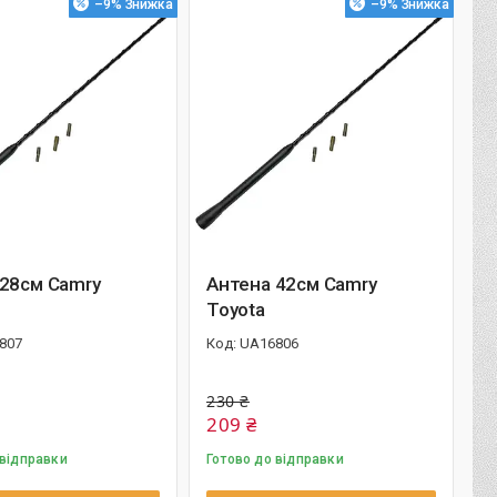
–9%
–9%
 28см Camry
Антена 42см Camry
Toyota
807
UA16806
230 ₴
209 ₴
 відправки
Готово до відправки