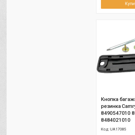
Купи
Кнопка багаж
резинка Camr
8490547010 
8484021010
UA17085