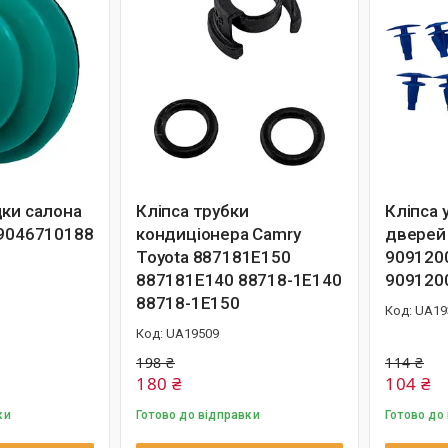
дки салона
Кліпса трубки
Кліпса
 9046710188
кондиціонера Camry
дверей 
Toyota 887181E150
909120
887181E140 88718-1E140
909120
88718-1E150
UA19
UA19509
198 ₴
114 ₴
180 ₴
104 ₴
ки
Готово до відправки
Готово до