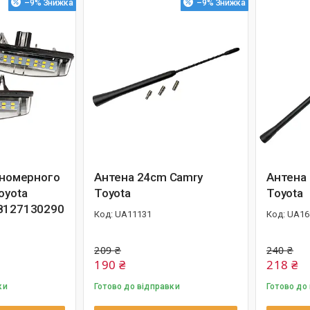
–9%
–9%
 номерного
Антена 24cm Camry
Антена
oyota
Toyota
Toyota
8127130290
UA11131
UA16
209 ₴
240 ₴
190 ₴
218 ₴
ки
Готово до відправки
Готово до