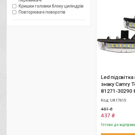
перемикачі
Кришки головки блоку циліндрів
Повторювачі поворотів
Led підсвітка
знаку Camry T
81271-30290 
UA17615
481 ₴
437 ₴
Готово до відправ