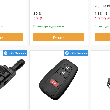
UA19
30 ₴
1 881 ₴
27 ₴
1 710 ₴
ки
Готово до відправки
Готово до
ти
Купити
–9%
–9%