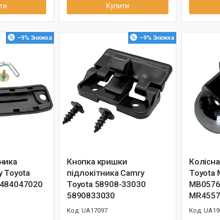
ти
Купити
–9%
–9%
ника
Кнопка кришки
Колісна
y Toyota
підлокітника Camry
Toyota
8484047020
Toyota 58908-33030
MB0576
5890833030
MR4557
UA17097
UA19