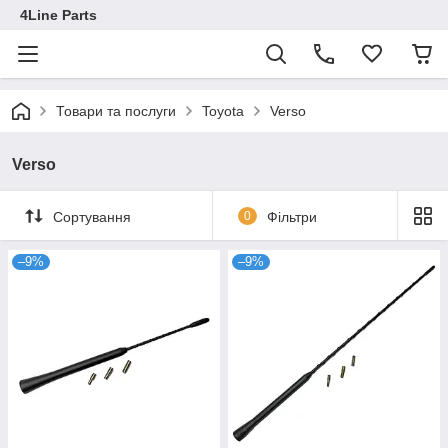
4Line Parts
Товари та послуги
Toyota
Verso
Verso
Сортування
0
Фільтри
–9%
–9%