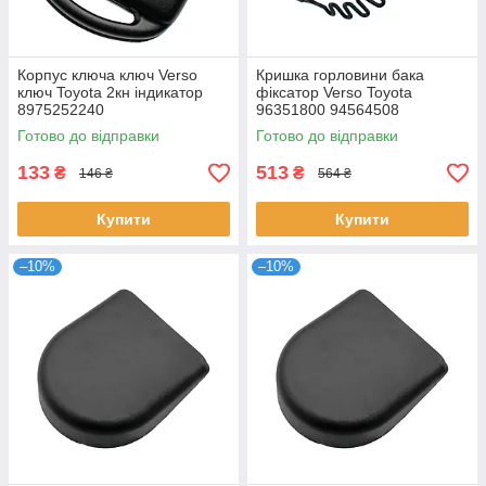
Корпус ключа ключ Verso
Кришка горловини бака
ключ Toyota 2кн індикатор
фіксатор Verso Toyota
8975252240
96351800 94564508
96640515 4817840
Готово до відправки
Готово до відправки
133
513
₴
₴
146 ₴
564 ₴
Купити
Купити
–10%
–10%