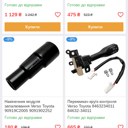
8596775020
90919-02258 90919-02252
Готово до відправки
Готово до відправки
90919-C2003
1 129
475
₴
₴
1 242 ₴
523 ₴
Купити
Купити
–9%
–9%
Накінечник модуля
Перемикач круїз контроля
запалювання Verso Toyota
Verso Toyota 8463234011
90919C2005 9091902252
84632-34011
9091902258 90919C2003
Готово до відправки
Готово до відправки
180
665
₴
₴
198 ₴
732 ₴