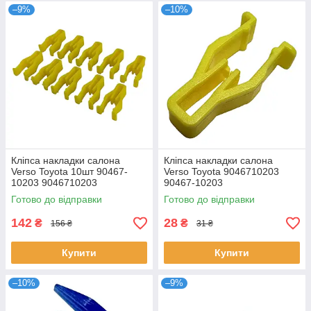
–9%
–10%
Кліпса накладки салона
Кліпса накладки салона
Verso Toyota 10шт 90467-
Verso Toyota 9046710203
10203 9046710203
90467-10203
90467A0011 90467T0033
Готово до відправки
Готово до відправки
142
28
₴
₴
156 ₴
31 ₴
Купити
Купити
–10%
–9%