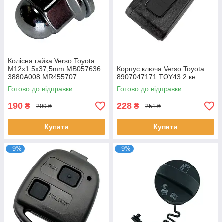
Колісна гайка Verso Toyota
M12x1.5х37,5mm MB057636
Корпус ключа Verso Toyota
3880A008 MR455707
8907047171 TOY43 2 кн
MB057635
Готово до відправки
Готово до відправки
190
228
₴
₴
209 ₴
251 ₴
Купити
Купити
–9%
–9%