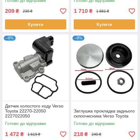
Готово до відправки
Готово до відправки
36106877937 36236781847
209
1 710
₴
₴
230 ₴
1 881 ₴
Купити
Купити
–9%
–9%
Датчик холостого ходу Verso
Toyota 22270-22050
Заглушка прокладка заднього
2227022050
склоочисника Verso Toyota
Готово до відправки
Готово до відправки
1 472
218
₴
₴
1 619 ₴
240 ₴