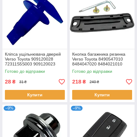
Кліпса ущільнювача дверей
Кнопка багажника резинка
Verso Toyota 909120028
Verso Toyota 8490547010
72311S5S003 909120023
8484047020 8484021010
Готово до відправки
Готово до відправки
28
218
₴
₴
31 ₴
240 ₴
Купити
Купити
–9%
–9%