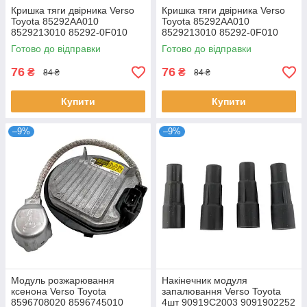
Кришка тяги двірника Verso
Кришка тяги двірника Verso
Toyota 85292AA010
Toyota 85292AA010
8529213010 85292-0F010
8529213010 85292-0F010
852920F010
852920F010
Готово до відправки
Готово до відправки
76
76
₴
₴
84 ₴
84 ₴
Купити
Купити
–9%
–9%
Модуль розжарювання
Накінечник модуля
ксенона Verso Toyota
запалювання Verso Toyota
8596708020 8596745010
4шт 90919C2003 9091902252