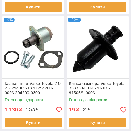
Купити
Купити
–9%
–10%
Клапан пнвт Verso Toyota 2.0
Кліпса бампера Verso Toyota
2.2 294009-1370 294200-
3533394 9046707076
0093 294200-0300
91505SL0003
Готово до відправки
Готово до відправки
1 130
19
₴
₴
1 243 ₴
21 ₴
Купити
Купити