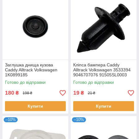
Заглушка днища кузова
Кліпса бампера Caddy
Caddy Alltrack Volkswagen
Alltrack Volkswagen 3533394
1K0899185
9046707076 91505SL0003
Готово до відправки
Готово до відправки
180
19
₴
₴
198 ₴
21 ₴
Купити
Купити
–10%
–10%