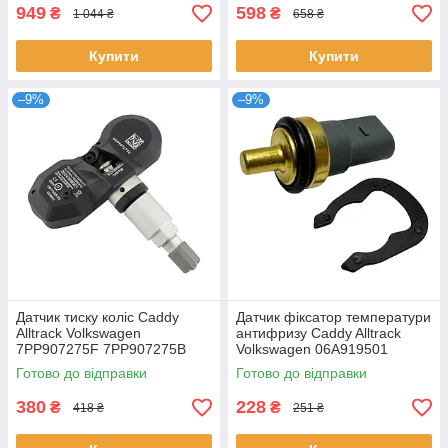
949
598
₴
₴
1 044 ₴
658 ₴
Купити
Купити
–9%
–9%
Датчик тиску коліс Caddy
Датчик фіксатор температури
Alltrack Volkswagen
антифризу Caddy Alltrack
7PP907275F 7PP907275B
Volkswagen 06A919501
4F0907275 4F0907275D
06A919501A 95510614300
Готово до відправки
Готово до відправки
4F0907275B
032121142
380
228
₴
₴
418 ₴
251 ₴