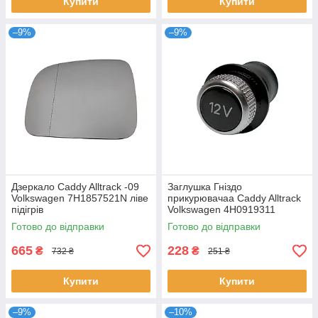
Купити
Купити
–9%
–9%
Дзеркало Caddy Alltrack -09
Заглушка Гніздо
Volkswagen 7H1857521N ліве
прикурювачаа Caddy Alltrack
підігрів
Volkswagen 4H0919311
8W0919311 8WD919311
Готово до відправки
Готово до відправки
665
228
₴
₴
732 ₴
251 ₴
Купити
Купити
–9%
–10%