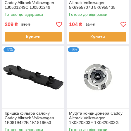
Caddy Alltrack Volkswagen
Alltrack Volkswagen
1J0501249C 1J0501249
5K6955707B 5K6955435
1J0501249A
5GM955435
Готово до відправки
Готово до відправки
209
104
₴
₴
230 ₴
114 ₴
Купити
Купити
–9%
–9%
Кришка фільтра салону
Муфта кондиціонера Caddy
Caddy Alltrack Volkswagen
Alltrack Volkswagen
1K0819422B 1K1819653
1K0820803F 1K0820803G
1K0819422 1K1819653
5N0820803 5N0820803A
Готово до відправки
Готово до відправки