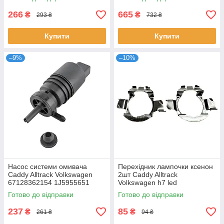
266
665
₴
₴
293 ₴
732 ₴
Купити
Купити
–9%
–10%
Насос системи омивача
Перехідник лампочки ксенон
Caddy Alltrack Volkswagen
2шт Caddy Alltrack
67128362154 1J5955651
Volkswagen h7 led
1T0955651 67128377612
Готово до відправки
Готово до відправки
237
85
₴
₴
261 ₴
94 ₴