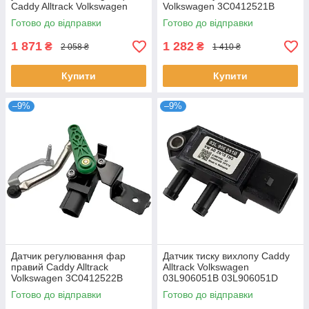
Caddy Alltrack Volkswagen
Volkswagen 3C0412521B
0AM325066C 0AM325066
Готово до відправки
Готово до відправки
1 871
1 282
₴
₴
2 058 ₴
1 410 ₴
Купити
Купити
–9%
–9%
Датчик регулювання фар
Датчик тиску вихлопу Caddy
правий Caddy Alltrack
Alltrack Volkswagen
Volkswagen 3C0412522B
03L906051B 03L906051D
03N906051B 95860615111
Готово до відправки
Готово до відправки
33481667