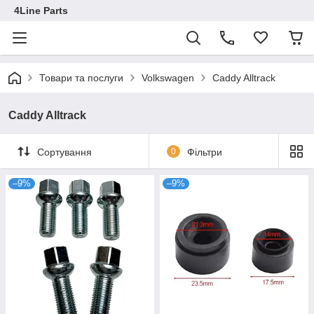
4Line Parts
Товари та послуги
Volkswagen
Caddy Alltrack
Caddy Alltrack
Сортування
0
Фільтри
–9%
–9%