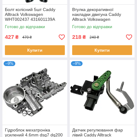
Болт колісний 5шт Caddy
Втулка декоративної
Alltrack Volkswagen
накладки двигуна Caddy
WHT002437 431601139A
Alltrack Volkswagen
443601139C
06J103226A 07C103226B
Готово до відправки
Готово до відправки
427
218
₴
₴
470 ₴
240 ₴
Купити
Купити
–9%
–9%
Гідроблок мехатроніка
Датчик регулювання фар
усилений 4.6mm dsg7 dq200
лівий Caddy Alltrack