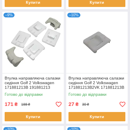
Купити
Купити
–9%
–10%
Втулка направляюча салазки
Втулка направляюча салазки
сидіння Golf 2 Volkswagen
сидіння Golf 2 Volkswagen
171881213B 191881213
171881213B2VK 171881213B
435881203A
Готово до відправки
Готово до відправки
171
27
₴
₴
188 ₴
30 ₴
Купити
Купити
–10%
–10%