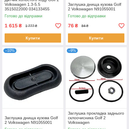
Volkswagen 1.3-5.5
Заглушка днища кузова Golf
3515022000 034133455
2 Volkswagen N91055001
0280140505
Готово до відправки
Готово до відправки
1 615
76
₴
₴
1 777 ₴
84 ₴
Купити
Купити
–10%
–9%
Заглушка прокладка заднього
Заглушка днища кузова Golf
склоочисника Golf 2
2 Volkswagen N91055001
Volkswagen