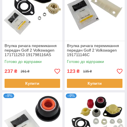
Втулка ричага перемикання
Втулка ричага перемикання
передач Golf 2 Volkswagen
передач Golf 2 Volkswagen
171711253 191798116AS
191711146C
191798116A
Готово до відправки
Готово до відправки
237
123
₴
₴
261 ₴
135 ₴
Купити
Купити
–9%
–9%