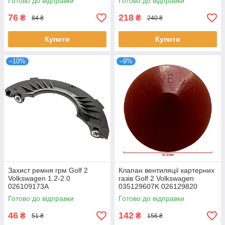
Готово до відправки
Готово до відправки
76
218
₴
₴
84 ₴
240 ₴
Купити
Купити
–10%
–9%
Захист ремня грм Golf 2
Клапан вентиляції картерних
Volkswagen 1.2-2.0
газів Golf 2 Volkswagen
026109173A
035129607K 026129820
050129607E
Готово до відправки
Готово до відправки
46
142
₴
₴
51 ₴
156 ₴