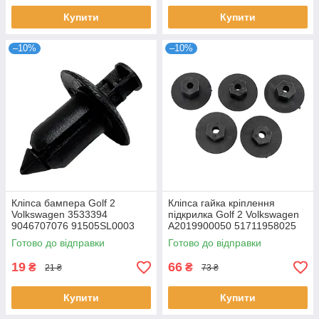
Купити
Купити
–10%
–10%
Кліпса бампера Golf 2
Кліпса гайка кріплення
Volkswagen 3533394
підкрилка Golf 2 Volkswagen
9046707076 91505SL0003
A2019900050 51711958025
441955973B 712731
Готово до відправки
Готово до відправки
19
66
₴
₴
21 ₴
73 ₴
Купити
Купити