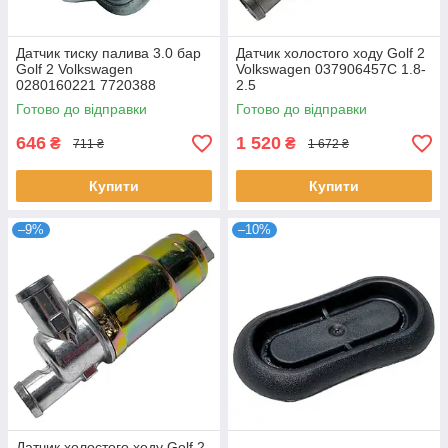
Датчик тиску палива 3.0 бар
Датчик холостого ходу Golf 2
Golf 2 Volkswagen
Volkswagen 037906457C 1.8-
0280160221 7720388
2.5
0280160716 52255307
Готово до відправки
Готово до відправки
646
1 520
₴
₴
711 ₴
1 672 ₴
Купити
Купити
–9%
–10%
Датчик холостого ходу Golf 2