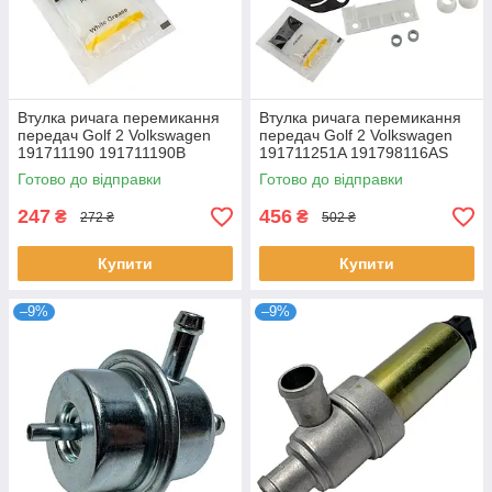
Втулка ричага перемикання
Втулка ричага перемикання
передач Golf 2 Volkswagen
передач Golf 2 Volkswagen
191711190 191711190B
191711251A 191798116AS
191711190A
191711190B 191798116A
Готово до відправки
Готово до відправки
171711253
247
456
₴
₴
272 ₴
502 ₴
Купити
Купити
–9%
–9%