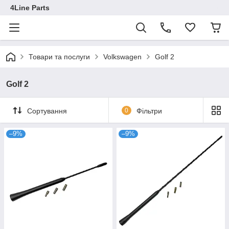
4Line Parts
Товари та послуги
Volkswagen
Golf 2
Golf 2
Сортування
0
Фільтри
–9%
–9%