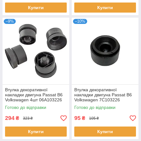
Купити
Купити
–9%
–10%
Втулка декоративної
Втулка декоративної
накладки двигуна Passat B6
накладки двигуна Passat B6
Volkswagen 4шт 06A103226
Volkswagen 7C103226
7C103226B 03L103184
Готово до відправки
Готово до відправки
294
95
₴
₴
323 ₴
105 ₴
Купити
Купити