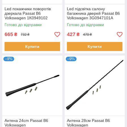
Led покажчики поворотів
Led підсвітка салону
дзеркала Passat B6
багажника дверей Passat B6
Volkswagen 1K0949102
Volkswagen 3G0947101A
1K0949101
1KD947101 7L6947101A
Готово до відправки
Готово до відправки
665
427
₴
₴
732 ₴
470 ₴
Купити
Купити
–9%
–9%
Антена 24cm Passat B6
Антена 28см Passat B6
Volkswagen
Volkswagen