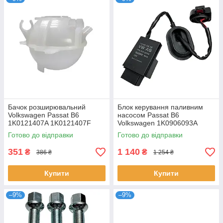
Бачок розширювальний
Блок керування паливним
Volkswagen Passat B6
насосом Passat B6
1K0121407A 1K0121407F
Volkswagen 1K0906093A
1K0906093D 1K0906093E
Готово до відправки
Готово до відправки
351
1 140
₴
₴
386 ₴
1 254 ₴
Купити
Купити
–9%
–9%