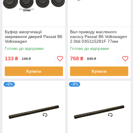
Буфер амортизації
Вал приводу масляного
закривання дверей Passat B6
насосу Passat B6 Volkswagen
Volkswagen
2.0tdi 03G115281F 77мм
N0122942 03G115281A
Готово до відправки
Готово до відправки
03G115281D
133
768
₴
₴
146 ₴
845 ₴
Купити
Купити
–9%
–9%