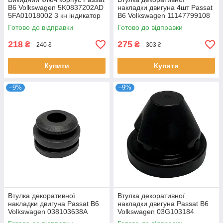
B6 Volkswagen 5K0837202AD
накладки двигуна 4шт Passat
5FA01018002 3 кн індикатор
B6 Volkswagen 11147799108
зверху
03L103184 13717588501
Готово до відправки
Готово до відправки
7C103226
218
275
₴
₴
240 ₴
303 ₴
Купити
Купити
–9%
–9%
Втулка декоративної
Втулка декоративної
накладки двигуна Passat B6
накладки двигуна Passat B6
Volkswagen 038103638A
Volkswagen 03G103184
038103638K
03G103184A 03G103184C