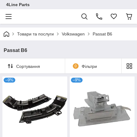
4Line Parts
Товари та послуги
Volkswagen
Passat B6
Passat B6
Сортування
0
Фільтри
–9%
–9%