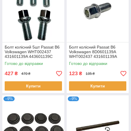
Болт колісний 5шт Passat B6
Болт колісний Passat B6
Volkswagen WHT002437
Volkswagen 8D0601139A
431601139A 443601139C
WHT002437 431601139A
443601139C 443601139A
Готово до відправки
Готово до відправки
427
123
₴
₴
470 ₴
135 ₴
Купити
Купити
–9%
–9%