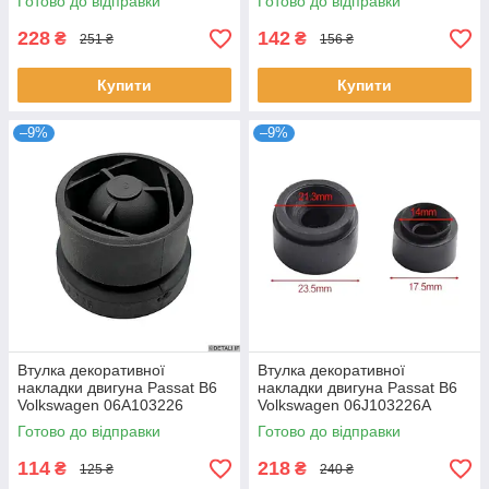
Готово до відправки
Готово до відправки
228
142
₴
₴
251 ₴
156 ₴
Купити
Купити
–9%
–9%
Втулка декоративної
Втулка декоративної
накладки двигуна Passat B6
накладки двигуна Passat B6
Volkswagen 06A103226
Volkswagen 06J103226A
07C103226B
Готово до відправки
Готово до відправки
114
218
₴
₴
125 ₴
240 ₴