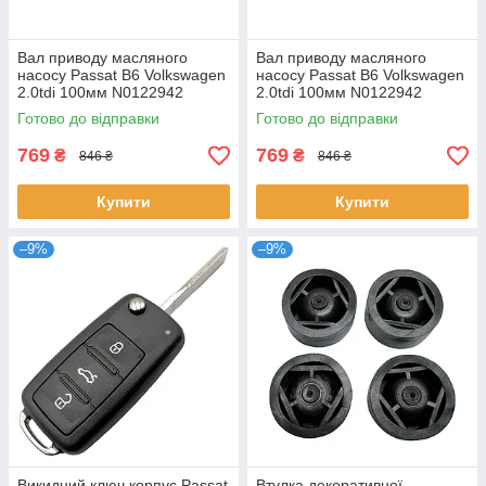
Вал приводу масляного
Вал приводу масляного
насосу Passat B6 Volkswagen
насосу Passat B6 Volkswagen
2.0tdi 100мм N0122942
2.0tdi 100мм N0122942
03G115281E
03G115281E
Готово до відправки
Готово до відправки
769
769
₴
₴
846 ₴
846 ₴
Купити
Купити
–9%
–9%
Викидний ключ корпус Passat
Втулка декоративної