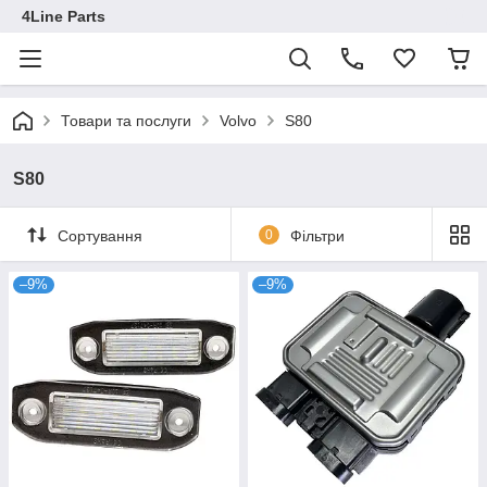
4Line Parts
Товари та послуги
Volvo
S80
S80
Сортування
0
Фільтри
–9%
–9%