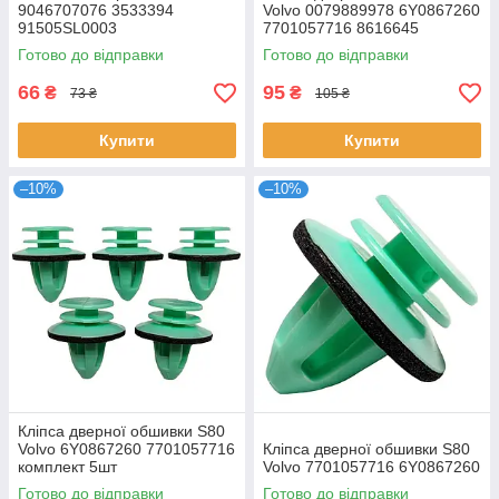
9046707076 3533394
Volvo 0079889978 6Y0867260
91505SL0003
7701057716 8616645
Готово до відправки
Готово до відправки
66
95
₴
₴
73 ₴
105 ₴
Купити
Купити
–10%
–10%
Кліпса дверної обшивки S80
Volvo 6Y0867260 7701057716
Кліпса дверної обшивки S80
комплект 5шт
Volvo 7701057716 6Y0867260
Готово до відправки
Готово до відправки