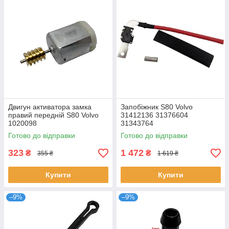
Двигун активатора замка
Запобіжник S80 Volvo
правий передній S80 Volvo
31412136 31376604
1020098
31343764
Готово до відправки
Готово до відправки
323
1 472
₴
₴
355 ₴
1 619 ₴
Купити
Купити
–9%
–9%