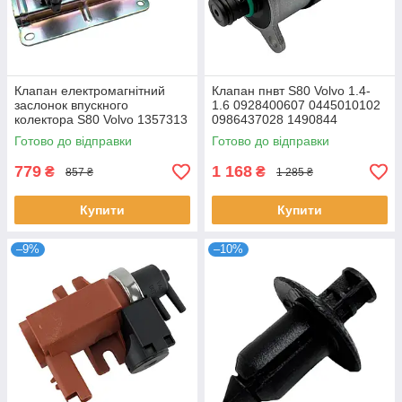
Клапан електромагнітний
Клапан пнвт S80 Volvo 1.4-
заслонок впускного
1.6 0928400607 0445010102
колектора S80 Volvo 1357313
0986437028 1490844
4M5G9J559NA
1347282
Готово до відправки
Готово до відправки
4M5G9J559NB 5243591
779
1 168
₴
₴
857 ₴
1 285 ₴
Купити
Купити
–9%
–10%