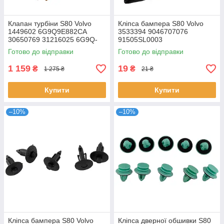
Клапан турбіни S80 Volvo
Кліпса бампера S80 Volvo
1449602 6G9Q9E882CA
3533394 9046707076
30650769 31216025 6G9Q-
91505SL0003
9E882-CA 31216025
Готово до відправки
Готово до відправки
6G9Q9E882CB
1 159
19
₴
₴
1 275 ₴
21 ₴
Купити
Купити
–10%
–10%
Кліпса бампера S80 Volvo
Кліпса дверної обшивки S80