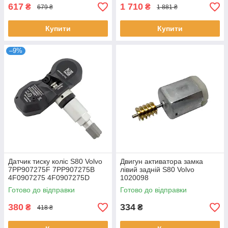
617
1 710
₴
₴
679 ₴
1 881 ₴
Купити
Купити
–9%
Датчик тиску коліс S80 Volvo
Двигун активатора замка
7PP907275F 7PP907275B
лівий задній S80 Volvo
4F0907275 4F0907275D
1020098
4F0907275B 95560602100
Готово до відправки
Готово до відправки
95836166100
380
334
₴
₴
418 ₴