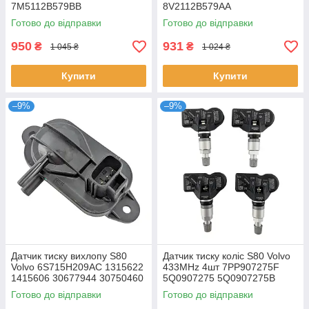
7M5112B579BB
8V2112B579AA
Готово до відправки
Готово до відправки
950
931
₴
₴
1 045 ₴
1 024 ₴
Купити
Купити
–9%
–9%
Датчик тиску вихлопу S80
Датчик тиску коліс S80 Volvo
Volvo 6S715H209AC 1315622
433MHz 4шт 7PP907275F
1415606 30677944 30750460
5Q0907275 5Q0907275B
30757183 3M5A5L200AA
4D0907275 36106877937
Готово до відправки
Готово до відправки
Y65018215
36236781847