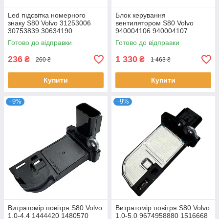
Led підсвітка номерного
Блок керування
знаку S80 Volvo 31253006
вентилятором S80 Volvo
30753839 30634190
940004106 940004107
940004101
Готово до відправки
Готово до відправки
236
1 330
₴
₴
260 ₴
1 463 ₴
Купити
Купити
–9%
–9%
Витратомір повітря S80 Volvo
Витратомір повітря S80 Volvo
1.0-4.4 1444420 1480570
1.0-5.0 9674958880 1516668