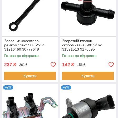
Заслонки колектора
Зворотній клапан
ремкомплект S80 Volvo
склоомивача S80 Volvo
31216460 30777649
31391513 9178895
23436460
Готово до відправки
Готово до відправки
237
142
₴
₴
261 ₴
156 ₴
Купити
Купити
–9%
–9%