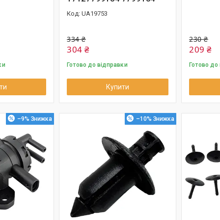
UA19753
334 ₴
230 ₴
304 ₴
209 ₴
ки
Готово до відправки
Готово до
ти
Купити
–9%
–10%