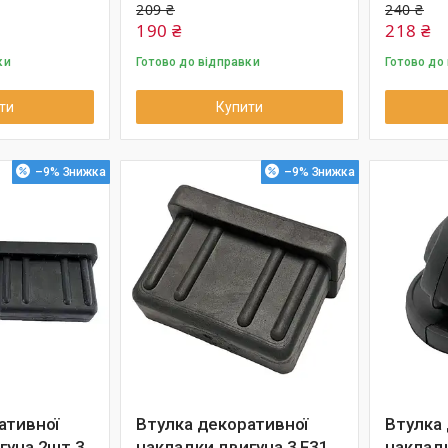
209 ₴
240 ₴
190 ₴
218 ₴
ки
Готово до відправки
Готово до
ти
Купити
–9%
–9%
ативної
Втулка декоративної
Втулка
гуна 2шт 3
накладки двигуна 3 F31
накладк