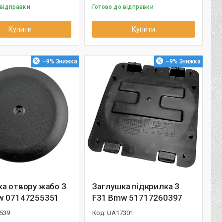
 відправки
Готово до відправки
Купити
Купити
–9%
–9%
а отвору жабо 3
Заглушка підкрилка 3
w 07147255351
F31 Bmw 51717260397
539
UA17301