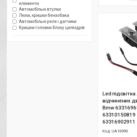
елементи
Автомобільні втулки
Люки, кришки бензобака
Автомобільні реле і датчики
Кришки головки блоку циліндрів
Led підсвітка
відчинених д
Bmw 6331696
63310150819
63316902911
UA16990