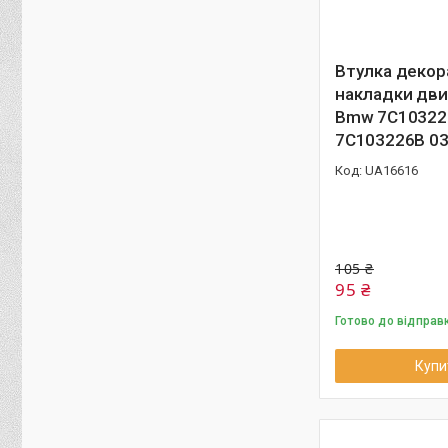
Втулка декор
накладки дви
Bmw 7C10322
7C103226B 0
UA16616
105 ₴
95 ₴
Готово до відправ
Купи