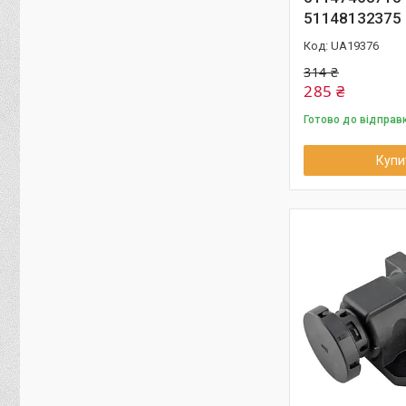
51148132375
UA19376
314 ₴
285 ₴
Готово до відправ
Купи