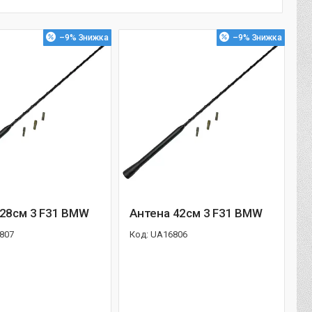
–9%
–9%
 28см 3 F31 BMW
Антена 42см 3 F31 BMW
807
UA16806