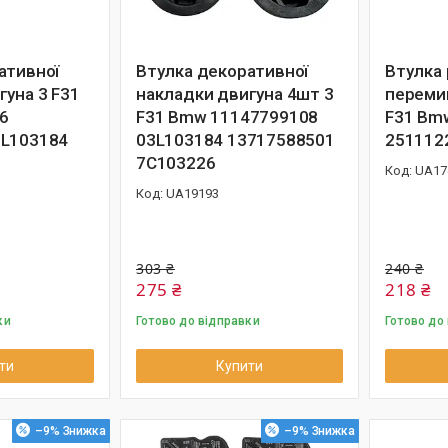
ативної
Втулка декоративної
Втулка 
гуна 3 F31
накладки двигуна 4шт 3
переми
6
F31 Bmw 11147799108
F31 Bm
3L103184
03L103184 13717588501
251112
7C103226
UA17
UA19193
303 ₴
240 ₴
275 ₴
218 ₴
ки
Готово до відправки
Готово до
ти
Купити
–9%
–9%