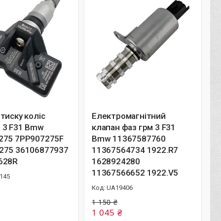
тиску коліс
Електромагнітний
 3 F31 Bmw
клапан фаз грм 3 F31
275 7PP907275F
Bmw 11367587760
275 36106877937
11367564734 1922.R7
628R
1628924280
11367566652 1922.V5
145
UA19406
1 150 ₴
1 045 ₴