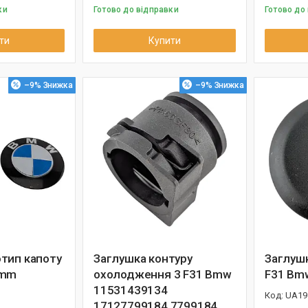
ки
Готово до відправки
Готово до
ти
Купити
–9%
–9%
тип капоту
Заглушка контуру
Заглушк
4mm
охолодження 3 F31 Bmw
F31 Bm
11531439134
UA19
17127799184 7799184