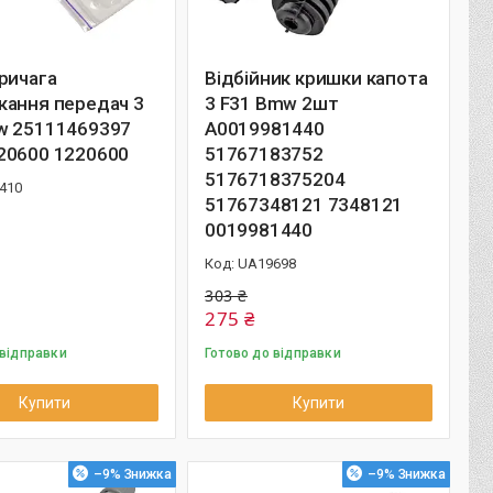
ричага
Відбійник кришки капота
кання передач 3
3 F31 Bmw 2шт
w 25111469397
A0019981440
20600 1220600
51767183752
5176718375204
410
51767348121 7348121
0019981440
UA19698
303 ₴
275 ₴
 відправки
Готово до відправки
Купити
Купити
–9%
–9%