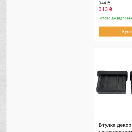
344 ₴
313 ₴
Готово до відправ
Купи
Втулка декор
накладки дви