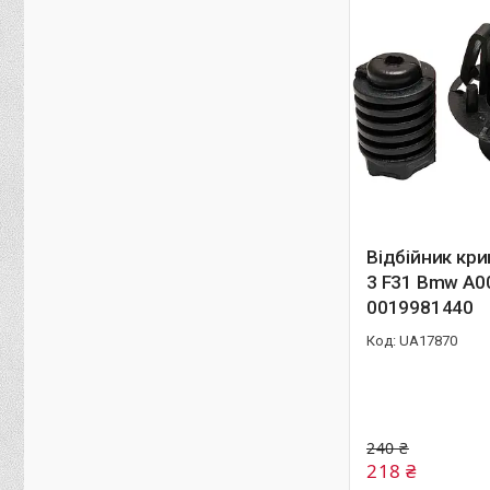
Відбійник кр
3 F31 Bmw A0
0019981440
UA17870
240 ₴
218 ₴