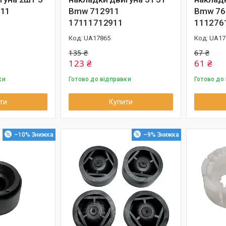
911
Bmw 712911
Bmw 76
17111712911
111276
UA17865
UA17
135 ₴
67 ₴
123 ₴
61 ₴
ки
Готово до відправки
Готово до
ти
Купити
–10%
–9%