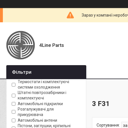
Зараз у компанії неробо
4Line Parts
Фільтри
Термостати і комплектуючі
системи охолодження
Штатні повітрозабірники і
комплектуючі
3 F31
Автомобільні підкрилки
Розгалужувачі для
прикурювача
Автомобільні антени
Пістони, заглушки, кріпильні