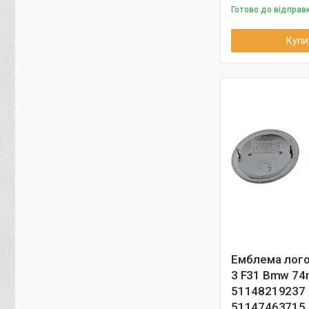
Готово до відправ
Купи
Емблема лого
3 F31 Bmw 7
51148219237
51147463715