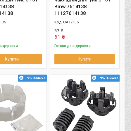
14138
Bmw 7614138
14138
11127614138
135
UA17135
67 ₴
61 ₴
 відправки
Готово до відправки
Купити
Купити
–9%
–9%