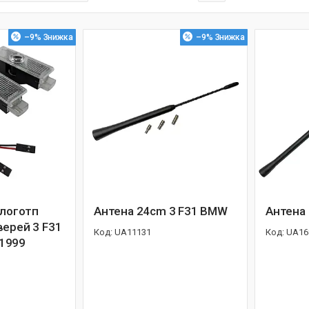
–9%
–9%
 логотп
Антена 24cm 3 F31 BMW
Антена
верей 3 F31
UA11131
UA16
1999