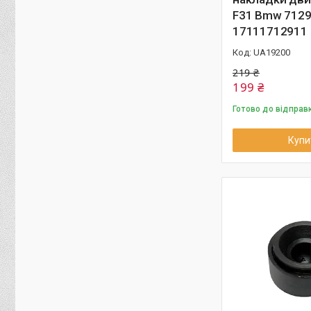
F31 Bmw 712
17111712911
UA19200
219 ₴
199 ₴
Готово до відправ
Купи