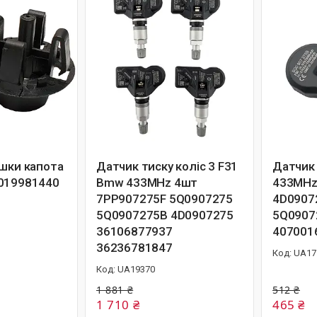
ишки капота
Датчик тиску коліс 3 F31
Датчик 
019981440
Bmw 433MHz 4шт
433MHz
7PP907275F 5Q0907275
4D0907
5Q0907275B 4D0907275
5Q0907
36106877937
407001
36236781847
UA17
UA19370
1 881 ₴
512 ₴
1 710 ₴
465 ₴