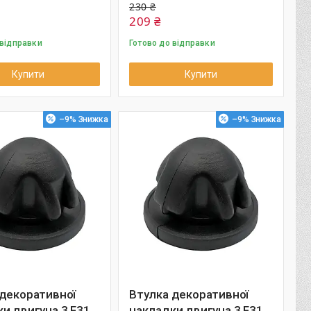
230 ₴
209 ₴
 відправки
Готово до відправки
Купити
Купити
–9%
–9%
 декоративної
Втулка декоративної
и двигуна 3 F31
накладки двигуна 3 F31