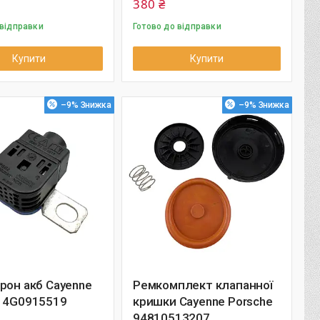
380 ₴
 відправки
Готово до відправки
Купити
Купити
–9%
–9%
рон акб Cayenne
Ремкомплект клапанної
e 4G0915519
кришки Cayenne Porsche
94810513207