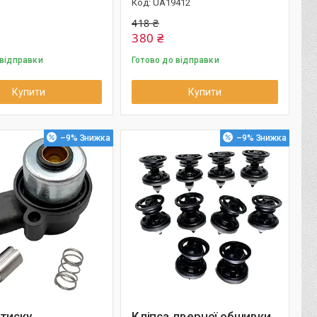
UA19412
418 ₴
380 ₴
 відправки
Готово до відправки
Купити
Купити
–9%
–9%
тиску
Кліпса дверної обшивки