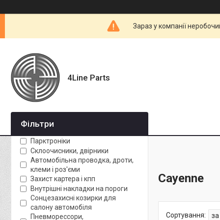
Зараз у компанії неробочи
4Line Parts
Фільтри
Парктроніки
Склоочисники, двірники
Автомобільна проводка, дроти,
клеми і роз'єми
Cayenne
Захист картера і кпп
Внутрішні накладки на пороги
Сонцезахисні козирки для
салону автомобіля
Пневморессори,