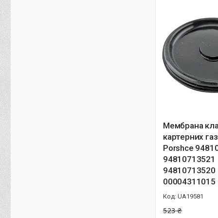
Мембрана кл
картерних газ
Porshce 9481
94810713521
94810713520
00004311015
UA19581
523 ₴