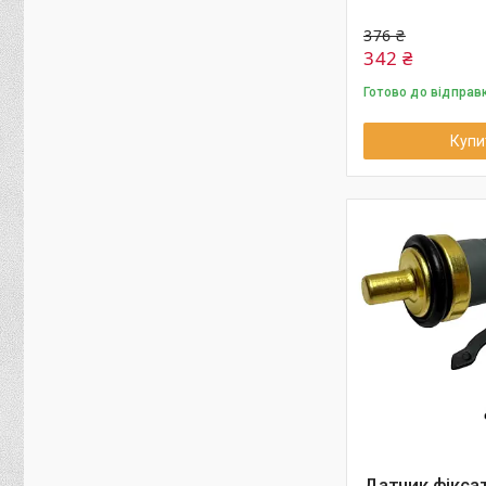
376 ₴
342 ₴
Готово до відправ
Купи
Датчик фікса