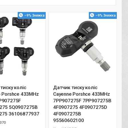
–9%
–9%
тиску коліс
Датчик тиску коліс
e Porshce 433MHz
Cayenne Porshce 433MHz
P907275F
7PP907275F 7PP907275B
275 5Q0907275B
4F0907275 4F0907275D
275 36106877937
4F0907275B
95560602100
370