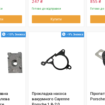
247 ₴
855 ₴
ки
Готово до відправки
Готово до
ти
Купити
–10%
–9%
авна
Прокладка насоса
Піропат
алева
вакуумного Cayenne
Porsch
hce
Porsche 1.8-2.0