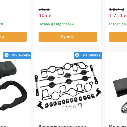
512 ₴
1 881 ₴
465 ₴
1 710 ₴
ки
Готово до відправки
Готово до
ти
Купити
–9%
–9%
тор
Заслонки колектора
Клапан 