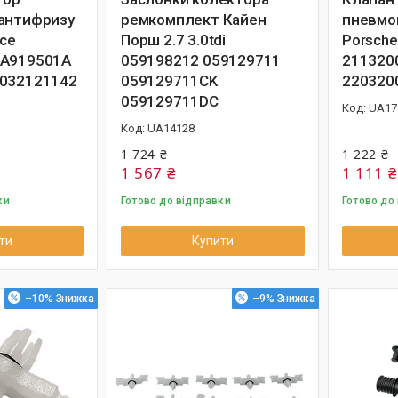
антифризу
ремкомплект Кайен
пневмоп
hce
Порш 2.7 3.0tdi
Porsch
6A919501A
059198212 059129711
211320
 032121142
059129711CK
220320
059129711DC
UA17
UA14128
1 724 ₴
1 222 ₴
1 567 ₴
1 111 ₴
ки
Готово до відправки
Готово до
ти
Купити
–10%
–9%