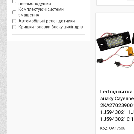
пневмоподушки
Комплектуючі системи
змащення
Автомобільні реле і датчики
Кришки головки блоку циліндрів
Led підсвітка
знаку Cayenne
2KA27023900
1J5943021 1
1J5943021C 
UA17606