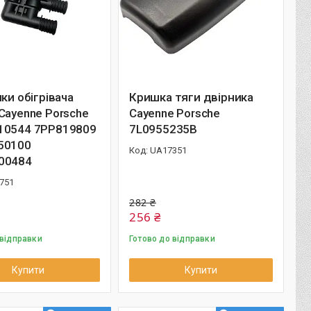
чки обігрівача
Кришка тяги двірника
Cayenne Porsche
Cayenne Porsche
10544 7PP819809
7L0955235B
50100
UA17351
00484
751
282 ₴
256 ₴
 відправки
Готово до відправки
Купити
Купити