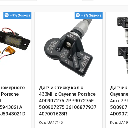
–9%
–9%
 номерного
Датчик тиску коліс
Датчик 
 Porsche
433MHz Cayenne Porshce
Cayenn
1
4D0907275 7PP907275F
4шт 7P
J5943021A
5Q0907275 36106877937
5Q0907
1J5943021D
407001628R
4D0907
UA17145
UA19