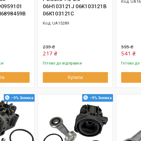
UA16
90959101
06H103121J 06K103121B
H6898459B
06K103121C
UA15289
239 ₴
595 ₴
217 ₴
541 ₴
ки
Готово до відправки
Готово до
ти
Купити
–9%
–9%