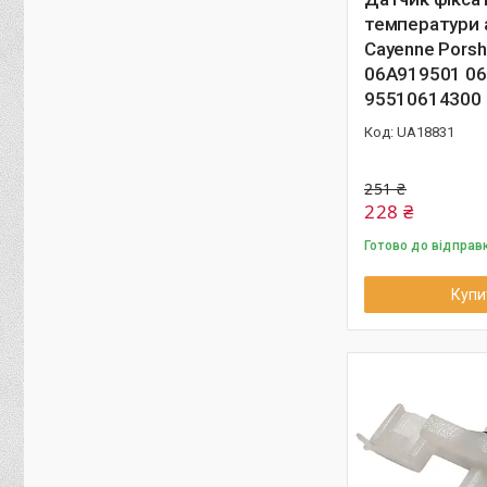
температури 
Cayenne Pors
06A919501 0
95510614300
UA18831
251 ₴
228 ₴
Готово до відправ
Купи