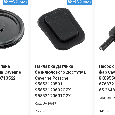
–9%
–9%
апана
Накладка датчика
Насос 
ів Cayenne
безключового доступу L
фар Cay
0713522
Cayenne Porsche
8K0955
95853120501
676372
95853120602G2X
65.264
95853120601G2X
UA19
UA19637
272 ₴
941 ₴