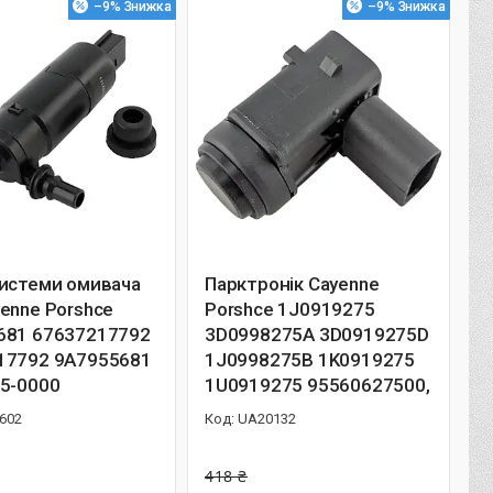
–9%
–9%
системи омивача
Парктронік Cayenne
enne Porshce
Porshce 1J0919275
681 67637217792
3D0998275A 3D0919275D
17792 9A7955681
1J0998275B 1K0919275
85-0000
1U0919275 95560627500,
602
UA20132
418 ₴