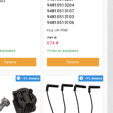
664
94810513204
94810513107
94810513103
94810513106
UA19582
741 ₴
674 ₴
 відправки
Готово до відправки
Купити
Купити
–9%
–9%