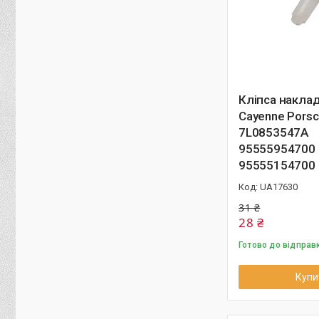
Кліпса накла
Cayenne Pors
7L0853547A
95555954700
95555154700
UA17630
31 ₴
28 ₴
Готово до відправ
Купи