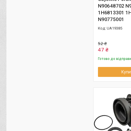
N90648702 N
1H6813301 1
N90775001
UA19385
52 ₴
47 ₴
Готово до відправ
Купи