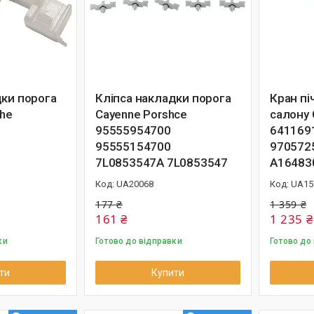
дки порога
Кліпса накладки порога
Кран пі
che
Cayenne Porshce
салону 
95555954700
641169
95555154700
970572
7L0853547A 7L0853547
A16483
UA20068
UA15
177 ₴
1 359 ₴
161 ₴
1 235 ₴
ки
Готово до відправки
Готово до
ти
Купити