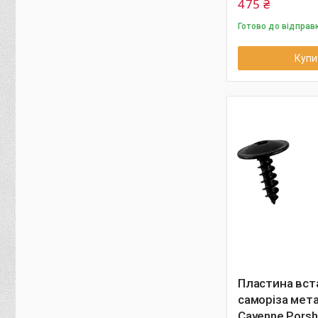
475 ₴
Готово до відправ
Купи
Пластина вст
саморіза мет
Cayenne Pors