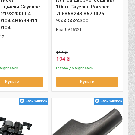
ідвіски Cayenne
10шт Cayenne Porshce
e 2193200004
7L6868243 8679426
0104 4F0698311
95555524300
0104
UA18924
171
114 ₴
104 ₴
 відправки
Готово до відправки
Купити
Купити
–9%
–9%