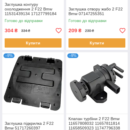
Заглушка контуру
охолодження 2 F22 Bmw
Заглушка отвору жабо 2 F22
11531439134 17127799184
Bmw 07147255351
7799184
Готово до відправки
Готово до відправки
304
209
₴
₴
334 ₴
230 ₴
Купити
Купити
–9%
–9%
Клапан турбіни 2 F22 Bmw
Заглушка підкрилка 2 F22
11657808032 11657811814
Bmw 51717260397
11658509323 11747796338