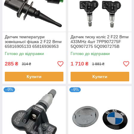
Датчик температури
Датчик тиску коліс 2 F22 Bmw
зовнішньої фішка 2 F22 Bmw
433MHz 4шт 7PP907275F
65816905133 65816936953
5Q0907275 5Q0907275B
65810149842
4D0907275 36106877937
Готово до відправки
Готово до відправки
36236781847
285
1 710
₴
₴
314 ₴
1 881 ₴
Купити
Купити
–9%
–9%