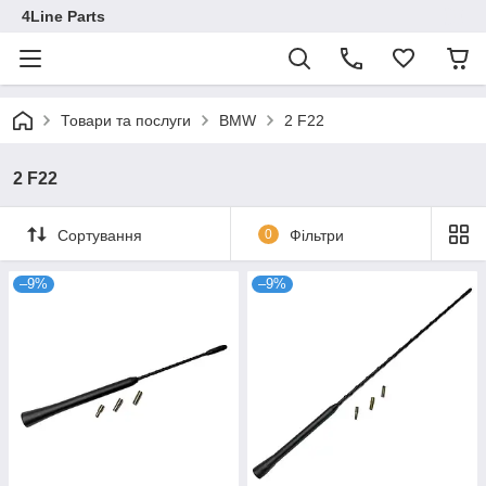
4Line Parts
Товари та послуги
BMW
2 F22
2 F22
Сортування
0
Фільтри
–9%
–9%