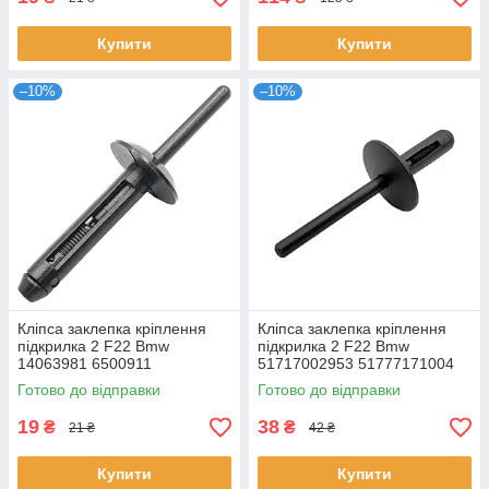
Купити
Купити
–10%
–10%
Кліпса заклепка кріплення
Кліпса заклепка кріплення
підкрилка 2 F22 Bmw
підкрилка 2 F22 Bmw
14063981 6500911
51717002953 51777171004
07142151750 34201631
07147293278
Готово до відправки
Готово до відправки
10036503
19
38
₴
₴
21 ₴
42 ₴
Купити
Купити