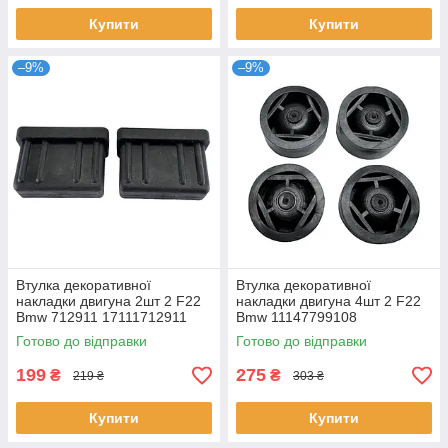
Купити
Купити
–9%
–9%
Втулка декоративної
Втулка декоративної
накладки двигуна 2шт 2 F22
накладки двигуна 4шт 2 F22
Bmw 712911 17111712911
Bmw 11147799108
03L103184 13717588501
Готово до відправки
Готово до відправки
7C103226
199
275
₴
₴
219 ₴
303 ₴
Купити
Купити