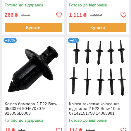
7796338 7808032 7811814,
Готово до відправки
Готово до відправки
266
1 111
₴
₴
293 ₴
1 222 ₴
Купити
Купити
–10%
–9%
Кліпса бампера 2 F22 Bmw
Кліпса заклепка кріплення
3533394 9046707076
підкрилка 2 F22 Bmw 10шт
91505SL0003
07142151750 14063981
6500911 2151750 N803043S
Готово до відправки
Готово до відправки
34201631
19
114
₴
₴
21 ₴
125 ₴