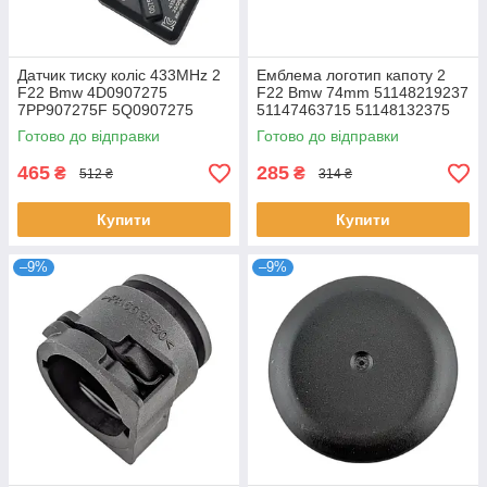
Датчик тиску коліс 433MHz 2
Емблема логотип капоту 2
F22 Bmw 4D0907275
F22 Bmw 74mm 51148219237
7PP907275F 5Q0907275
51147463715 51148132375
36106877937 407001628R
Готово до відправки
Готово до відправки
465
285
₴
₴
512 ₴
314 ₴
Купити
Купити
–9%
–9%