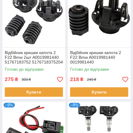
Відбійник кришки капота 2
Відбійник кришки капота 2
F22 Bmw 2шт A0019981440
F22 Bmw A0019981440
51767183752 5176718375204
0019981440
51767348121 7348121
Готово до відправки
Готово до відправки
0019981440
275
218
₴
₴
303 ₴
240 ₴
Купити
Купити
–9%
–9%