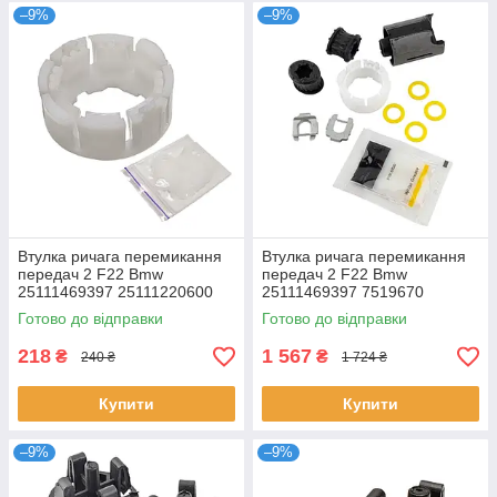
–9%
–9%
Втулка ричага перемикання
Втулка ричага перемикання
передач 2 F22 Bmw
передач 2 F22 Bmw
25111469397 25111220600
25111469397 7519670
1220600
25111220600 25111222015
Готово до відправки
Готово до відправки
218
1 567
₴
₴
240 ₴
1 724 ₴
Купити
Купити
–9%
–9%