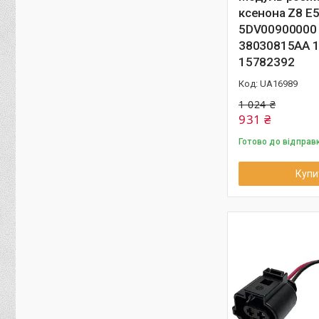
ксенона Z8 E
5DV00900000
38030815AA 
15782392
UA16989
1 024 ₴
931 ₴
Готово до відправ
Купи