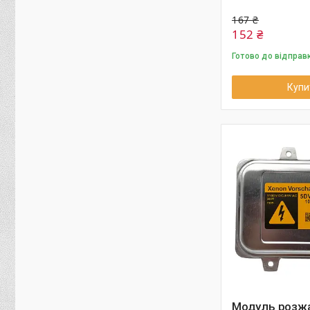
167 ₴
152 ₴
Готово до відправ
Купи
Модуль розж