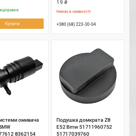
19 ₴
 відправки
Немає в наявності
Купити
+380 (68) 223-30-04
системи омивача
Подушка домкрата Z8
 BMW
E52 Bmw 51711960752
77612 8362154
51717039760