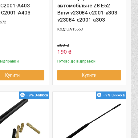
 C2001-A403
автомобільне Z8 E52
-C2001-A403
Bmw v23084 c2001-a303
v23084-c2001-a303
672
UA15663
209 ₴
190 ₴
 відправки
Готово до відправки
Купити
Купити
–9%
–9%