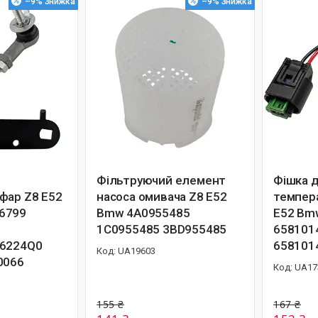
–9%
–9%
Фільтруючий елемент
Фішка 
фар Z8 E52
насоса омивача Z8 E52
темпера
6799
Bmw 4A0955485
E52 Bm
1C0955485 3BD955485
658101
 6224Q0
658101
UA19603
0066
UA17
155 ₴
167 ₴