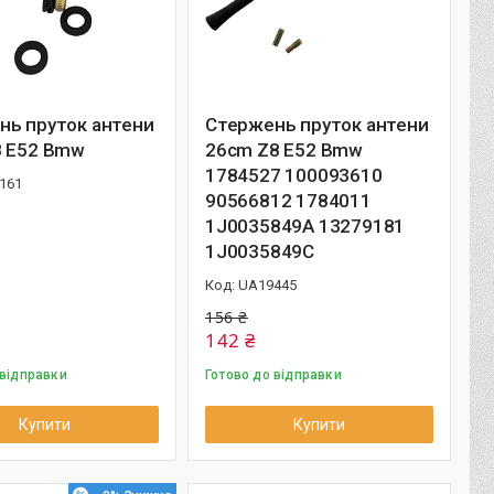
нь пруток антени
Стержень пруток антени
8 E52 Bmw
26cm Z8 E52 Bmw
1784527 100093610
161
90566812 1784011
1J0035849A 13279181
1J0035849C
UA19445
156 ₴
142 ₴
 відправки
Готово до відправки
Купити
Купити