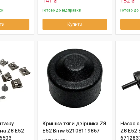
141 ₴
152 ₴
ки
Готово до відправки
Готово до
ти
Купити
нтажу
Кришка тяги двірника Z8
Насос 
на Z8 E52
E52 Bmw 52108119867
Z8 E52
6503
671283