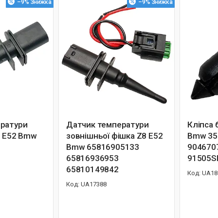
–9%
–9%
ратури
Датчик температури
Кліпса 
8 E52 Bmw
зовнішньої фішка Z8 E52
Bmw 35
Bmw 65816905133
904670
65816936953
91505S
65810149842
UA18
UA17388