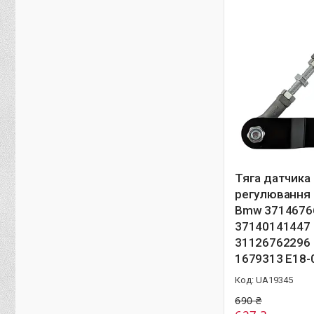
Тяга датчика
регулювання 
Bmw 3714676
37140141447
31126762296
1679313 E18-
UA19345
690 ₴