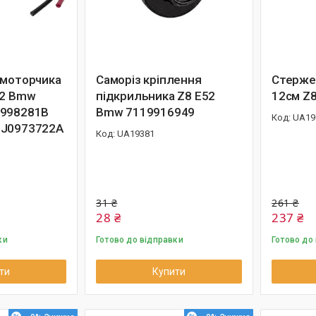
 моторчика
Саморіз кріплення
Стерже
52 Bmw
підкрильника Z8 E52
12см Z
0998281B
Bmw 7119916949
UA19
1J0973722A
UA19381
31 ₴
261 ₴
28 ₴
237 ₴
ки
Готово до відправки
Готово до
ти
Купити