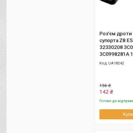
Роз'єм дроти
супорта Z8 E
32330208 3C
3C0998281A 
UA18242
156 ₴
142 ₴
Готово до відправ
Купи