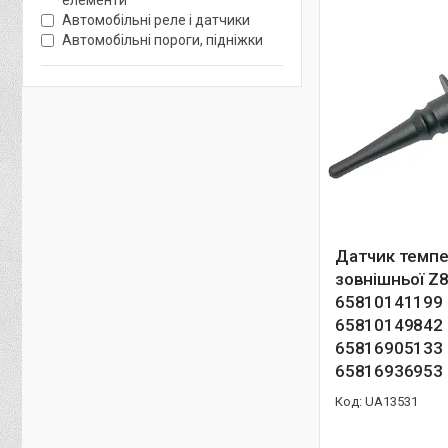
елементи
Автомобільні реле і датчики
Автомобільні пороги, підніжки
Датчик темпе
зовнішньої Z
65810141199
65810149842
65816905133
65816936953
UA13531