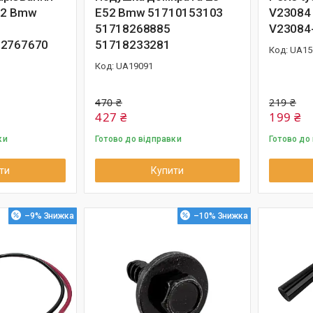
52 Bmw
E52 Bmw 51710153103
V23084
51718268885
V23084
12767670
51718233281
UA15
UA19091
470 ₴
219 ₴
427 ₴
199 ₴
ки
Готово до відправки
Готово до
ти
Купити
–9%
–10%