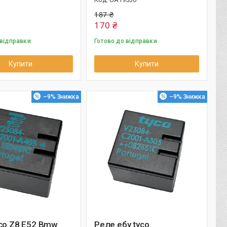
187 ₴
170 ₴
 відправки
Готово до відправки
Купити
Купити
–9%
–9%
co Z8 E52 Bmw
Реле ебу tyco