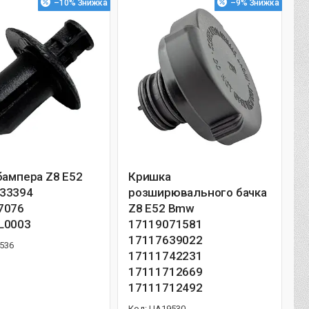
–10%
–9%
бампера Z8 E52
Кришка
33394
розширювального бачка
7076
Z8 E52 Bmw
L0003
17119071581
17117639022
536
17111742231
17111712669
17111712492
UA19530