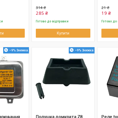
314 ₴
21 ₴
285 ₴
19 ₴
ки
Готово до відправки
Готово до
ти
Купити
–9%
–9%
арювання
Подушка домкрата Z8
Реле ty