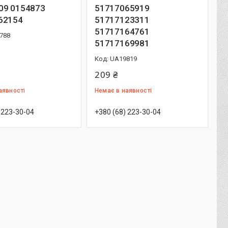
09 0154873
51717065919
62154
51717123311
51717164761
788
51717169981
UA19819
209 ₴
аявності
Немає в наявності
 223-30-04
+380 (68) 223-30-04