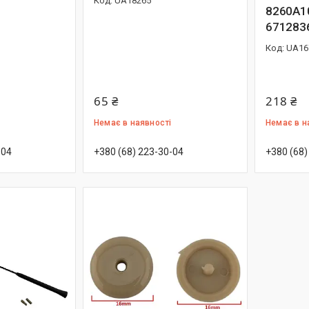
UA18265
8260A1
671283
UA16
65 ₴
218 ₴
Немає в наявності
Немає в н
-04
+380 (68) 223-30-04
+380 (68)