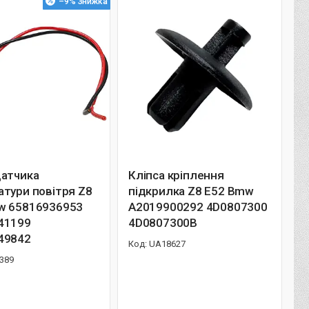
–9%
датчика
Кліпса кріплення
тури повітря Z8
підкрилка Z8 E52 Bmw
w 65816936953
A2019900292 4D0807300
41199
4D0807300B
49842
UA18627
389