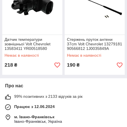
Датчик температури
Стержень пруток антени
зовнішньої Volt Chevrolet
37cm Volt Chevrolet 13279181
13583411 YR00518580
90566812 1J0035849A
1784527 3A0051849 1784011
Немає в наявності
Немає в наявності
100093610
218
190
₴
₴
Про нас
99% позитивних з 2133 відгуків за рік
Працює з 12.06.2024
м. Івано-Франківськ
Івано-Франківськ, Україна