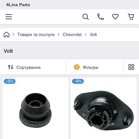
4Line Parts
Товари та послуги
Chevrolet
Volt
Volt
Сортування
0
Фільтри
–9%
–9%