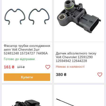
Фіксатор трубки охолодження
акпп Volt Chevrolet 2шт
52481248 15724727 74496A
Датчик абсолютного тиску
24205103 0753363 753363
Volt Chevrolet 12591290
Готово до відправки
12594942 12644228
55573248 93192107 1235040
161
Немає в наявності
₴
177 ₴
1235060
380
₴
Купити