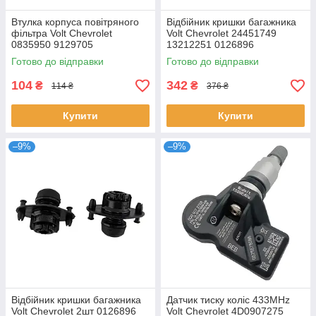
Втулка корпуса повітряного
Відбійник кришки багажника
фільтра Volt Chevrolet
Volt Chevrolet 24451749
0835950 9129705
13212251 0126896
Готово до відправки
Готово до відправки
104
342
₴
₴
114 ₴
376 ₴
Купити
Купити
–9%
–9%
Відбійник кришки багажника
Датчик тиску коліс 433MHz
Volt Chevrolet 2шт 0126896
Volt Chevrolet 4D0907275