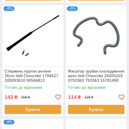
–9%
–9%
Стержень пруток антени
Фіксатор трубки охолодження
26cm Volt Chevrolet 1784527
акпп Volt Chevrolet 24205103
100093610 90566812
0753363 753363 15781490
1784011 1J0035849A
24288159 52481248
Готово до відправки
Готово до відправки
13279181 1J0035849C
15724727
142
114
₴
₴
156 ₴
125 ₴
Купити
Купити
–9%