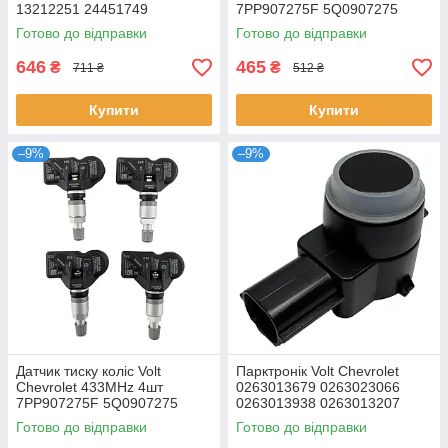
13212251 24451749
7PP907275F 5Q0907275
36106877937 407001628R
Готово до відправки
Готово до відправки
646
465
₴
₴
711 ₴
512 ₴
Купити
Купити
–9%
–9%
Датчик тиску коліс Volt
Парктронік Volt Chevrolet
Chevrolet 433MHz 4шт
0263013679 0263023066
7PP907275F 5Q0907275
0263013938 0263013207
5Q0907275B 4D0907275
12822254 13242365
Готово до відправки
Готово до відправки
36106877937 36236781847
12822254 13368131