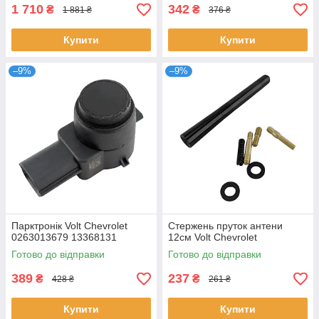
1 710
342
₴
₴
1 881 ₴
376 ₴
Купити
Купити
–9%
–9%
Парктронік Volt Chevrolet
Стержень пруток антени
0263013679 13368131
12см Volt Chevrolet
Готово до відправки
Готово до відправки
389
237
₴
₴
428 ₴
261 ₴
Купити
Купити