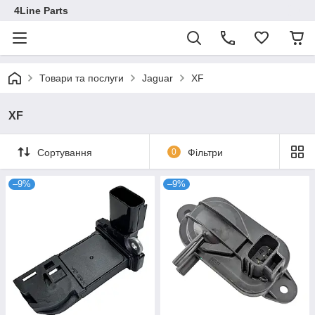
4Line Parts
Товари та послуги
Jaguar
XF
XF
Сортування
0
Фільтри
–9%
–9%