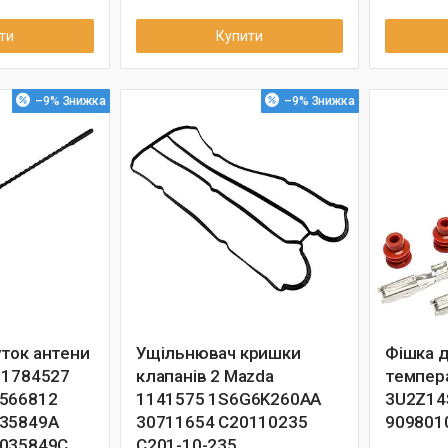
ти
Купити
–9%
–9%
ток антени
Ущільнювач кришки
Фішка 
 1784527
клапанів 2 Mazda
темпер
0566812
1141575 1S6G6K260AA
3U2Z14
035849A
30711654 C20110235
909801
0035849C
C201-10-235