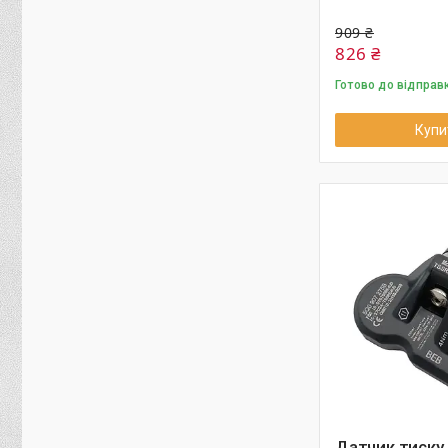
909 ₴
826 ₴
Готово до відправ
Купи
Датчик тиску 