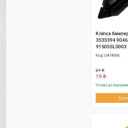
Кліпса бампе
3533394 904
91505SL0003
UA18536
21 ₴
19 ₴
Готово до відправ
Купи