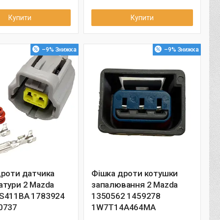
Купити
Купити
–9%
–9%
дроти датчика
Фішка дроти котушки
атури 2 Mazda
запалювання 2 Mazda
S411BA 1783924
1350562 1459278
0737
1W7T14A464MA