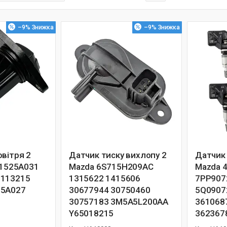
–9%
–9%
овітря 2
Датчик тиску вихлопу 2
Датчик 
 1525A031
Mazda 6S715H209AC
Mazda 
0113215
1315622 1415606
7PP907
25A027
30677944 30750460
5Q0907
30757183 3M5A5L200AA
361068
Y65018215
362367