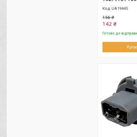
UA19445
156 ₴
142 ₴
Готово до відправ
Купи