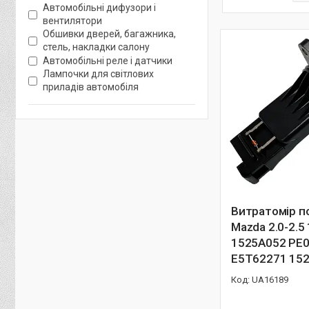
Автомобільні дифузори і
вентилятори
Обшивки дверей, багажника,
стель, накладки салону
Автомобільні реле і датчики
Лампочки для світлових
приладів автомобіля
Витратомір п
Mazda 2.0-2.5
1525A052 PE
E5T62271 15
UA16189