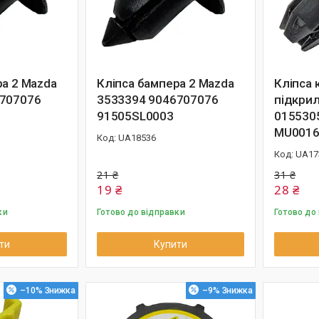
ра 2 Mazda
Кліпса бампера 2 Mazda
Кліпса 
6707076
3533394 9046707076
підкрил
91505SL0003
015530
MU0016
UA18536
UA17
21 ₴
31 ₴
19 ₴
28 ₴
ки
Готово до відправки
Готово до
ти
Купити
–10%
–9%