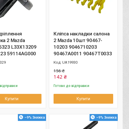
кріплення
Кліпса накладки салона
ка 2 Mazda
2 Mazda 10шт 90467-
5323 L33X13209
10203 9046710203
23 59114AG000
90467A0011 90467T0033
329
UA19930
156 ₴
142 ₴
 відправки
Готово до відправки
Купити
Купити
–9%
–9%