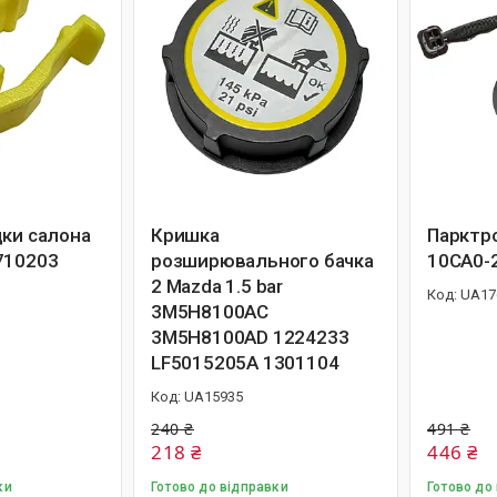
дки салона
Кришка
Парктро
710203
розширювального бачка
10CA0-
2 Mazda 1.5 bar
UA17
3M5H8100AC
3M5H8100AD 1224233
LF5015205A 1301104
UA15935
240 ₴
491 ₴
218 ₴
446 ₴
ки
Готово до відправки
Готово до