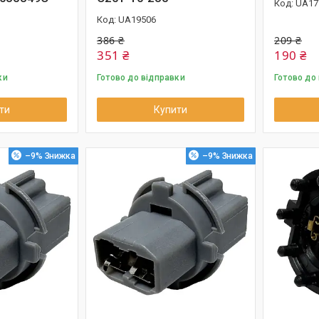
UA17
UA19506
386 ₴
209 ₴
351 ₴
190 ₴
ки
Готово до відправки
Готово до
ти
Купити
–9%
–9%