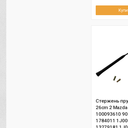
Купи
Стержень пру
26cm 2 Mazda
100093610 9
1784011 1J0
13279181 1J