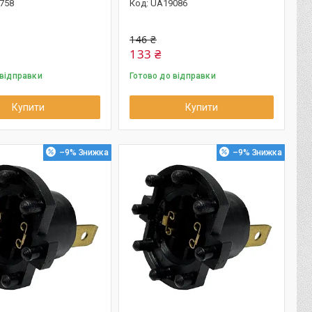
758
UA19086
146 ₴
133 ₴
 відправки
Готово до відправки
Купити
Купити
–9%
–9%