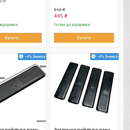
370
512 ₴
465 ₴
 відправки
Готово до відправки
Купити
Купити
–9%
–9%
а рейлінга даху
Заглушка рейлінга даху