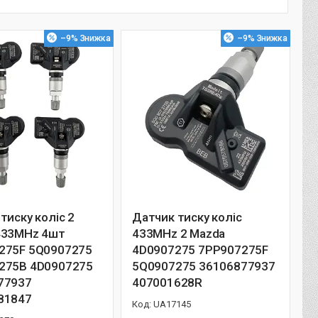
–9%
–9%
тиску коліс 2
Датчик тиску коліс
433MHz 4шт
433MHz 2 Mazda
275F 5Q0907275
4D0907275 7PP907275F
275B 4D0907275
5Q0907275 36106877937
77937
407001628R
81847
UA17145