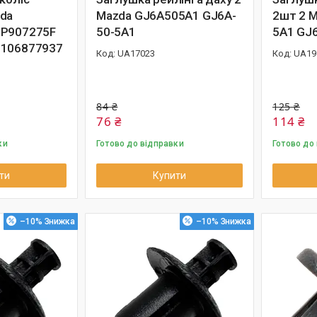
da
Mazda GJ6A505A1 GJ6A-
2шт 2 M
PP907275F
50-5A1
5A1 GJ
6106877937
UA17023
UA19
84 ₴
125 ₴
76 ₴
114 ₴
ки
Готово до відправки
Готово до
ти
Купити
–10%
–10%