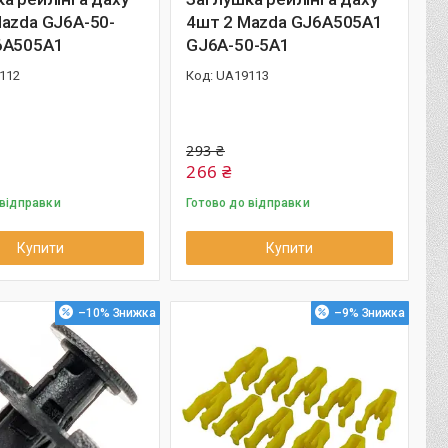
azda GJ6A-50-
4шт 2 Mazda GJ6A505A1
6A505A1
GJ6A-50-5A1
112
UA19113
293 ₴
266 ₴
 відправки
Готово до відправки
Купити
Купити
–10%
–9%