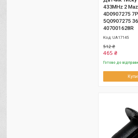
433MHz 2 Maz
4D0907275 7
5Q0907275 3
407001628R
UA17145
512 ₴
465 ₴
Готово до відправ
Купи