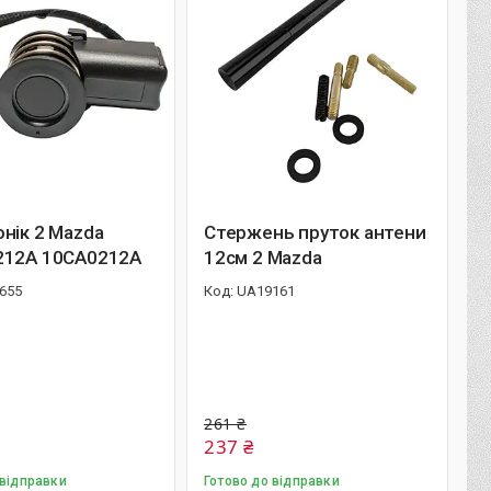
нік 2 Mazda
Стержень пруток антени
212A 10CA0212A
12см 2 Mazda
655
UA19161
261 ₴
237 ₴
 відправки
Готово до відправки