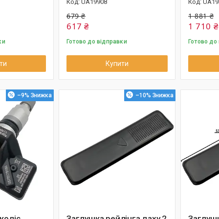
UA19908
UA19
679 ₴
1 881 ₴
617 ₴
1 710 ₴
ки
Готово до відправки
Готово до
ти
Купити
–9%
–10%
коліс
Заглушка рейлінга даху 2
Заглушк