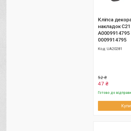
Кліпса декор
накладок C21
A0009914795
0009914795
UA20281
52 ₴
47 ₴
Готово до відправ
Купи