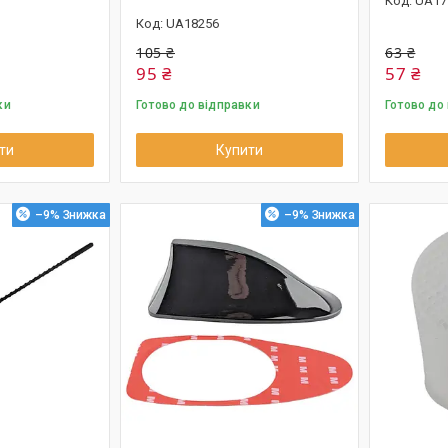
UA17
UA18256
105 ₴
63 ₴
95 ₴
57 ₴
ки
Готово до відправки
Готово до
ти
Купити
–9%
–9%