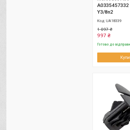
A0335457332 
Y3/8n2
UA18339
1 097 ₴
997 ₴
Готово до відправ
Купи