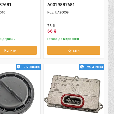
87681
A0019887681
010
UA20009
73 ₴
66 ₴
 відправки
Готово до відправки
Купити
Купити
–9%
–9%