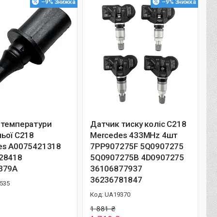
–9%
–9%
 температури
Датчик тиску коліс C218
ьої C218
Mercedes 433MHz 4шт
es A0075421318
7PP907275F 5Q0907275
28418
5Q0907275B 4D0907275
379A
36106877937
36236781847
535
UA19370
1 881 ₴