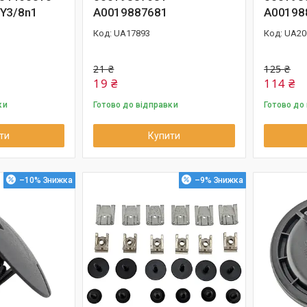
Y3/8n1
A0019887681
A00198
UA17893
UA20
21 ₴
125 ₴
19 ₴
114 ₴
ки
Готово до відправки
Готово до
ти
Купити
–10%
–9%