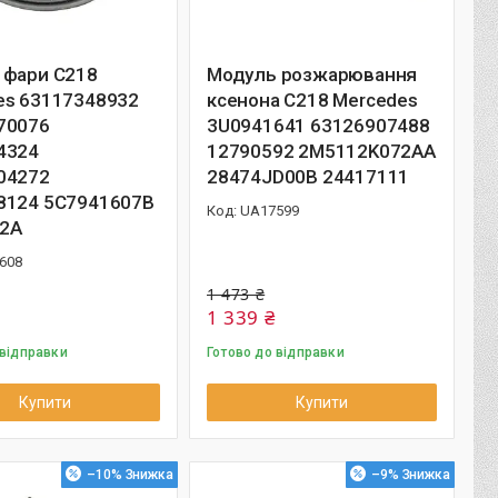
 фари C218
Модуль розжарювання
es 63117348932
ксенона C218 Mercedes
70076
3U0941641 63126907488
4324
12790592 2M5112K072AA
04272
28474JD00B 24417111
8124 5C7941607B
UA17599
2A
608
1 473 ₴
1 339 ₴
 відправки
Готово до відправки
Купити
Купити
–10%
–9%