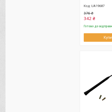
UA19687
376 ₴
342 ₴
Готово до відправ
Купи