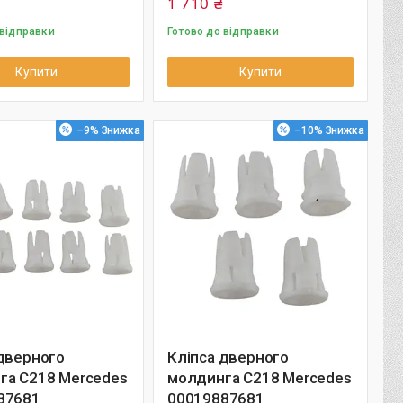
1 710 ₴
 відправки
Готово до відправки
Купити
Купити
–9%
–10%
дверного
Кліпса дверного
га C218 Mercedes
молдинга C218 Mercedes
87681
00019887681