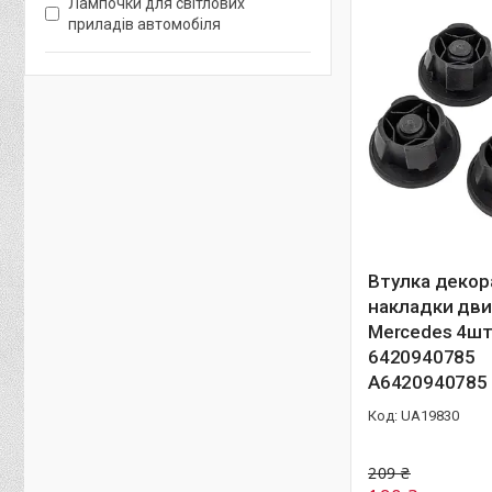
Лампочки для світлових
приладів автомобіля
Втулка декор
накладки дви
Mercedes 4ш
6420940785
A6420940785
UA19830
209 ₴