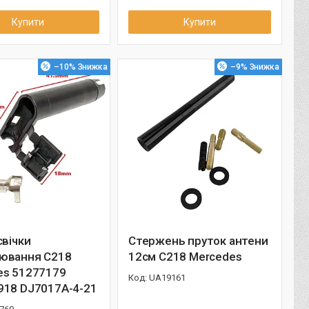
Купити
Купити
–10%
–9%
свічки
Стержень пруток антени
ювання C218
12см C218 Mercedes
es 51277179
UA19161
918 DJ7017A-4-21