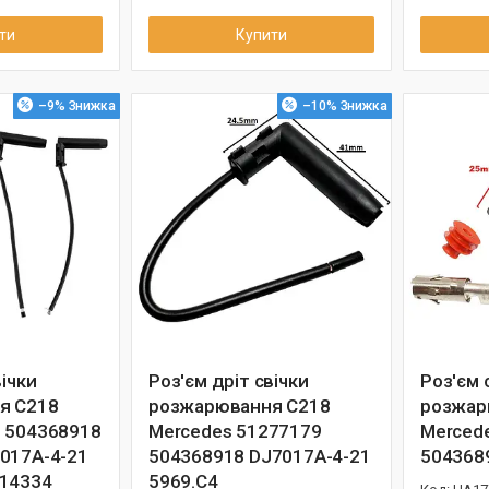
ти
Купити
–9%
–10%
вічки
Роз'єм дріт свічки
Роз'єм 
я C218
розжарювання C218
розжар
 504368918
Mercedes 51277179
Merced
017A-4-21
504368918 DJ7017A-4-21
504368
214334
5969.C4