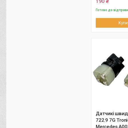
190 ₴
Готово до відправ
Купи
Датчикі швид
722.9 7G Tron
Mercedes A0