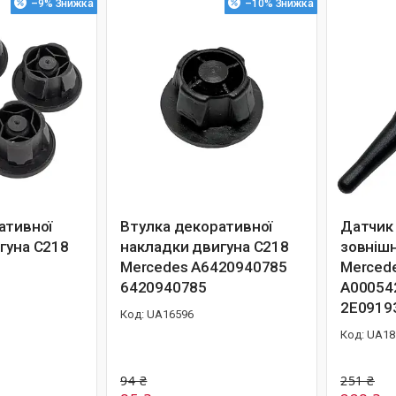
–9%
–10%
ативної
Втулка декоративної
Датчик
гуна C218
накладки двигуна C218
зовнішн
т
Mercedes A6420940785
Merced
6420940785
A00054
2E0919
UA16596
UA18
94 ₴
251 ₴