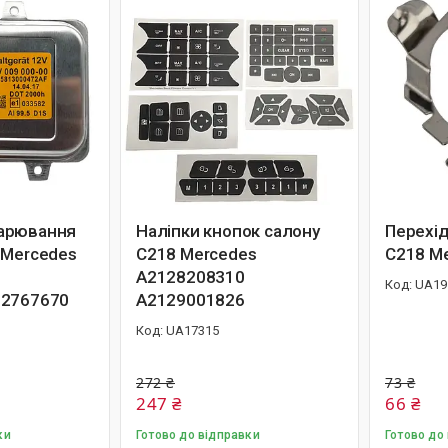
арювання
Наліпки кнопок салону
Перехід
 Mercedes
C218 Mercedes
C218 Me
A2128208310
UA19
12767670
A2129001826
UA17315
272 ₴
73 ₴
247 ₴
66 ₴
ки
Готово до відправки
Готово до