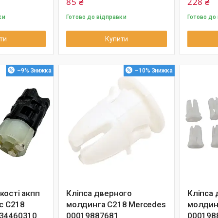
85 ₴
228 ₴
ки
Готово до відправки
Готово до
ти
Купити
–9%
–10%
кості акпп
Кліпса дверного
Кліпса 
ic C218
молдинга C218 Mercedes
молдин
034460310
00019887681
000198