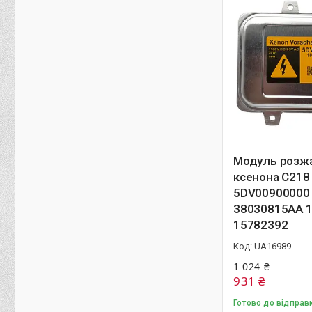
Модуль розж
ксенона C218
5DV00900000
38030815AA 
15782392
UA16989
1 024 ₴
931 ₴
Готово до відправ