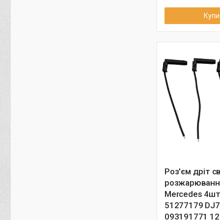
Купи
Роз'єм дріт с
розжарюванн
Mercedes 4шт
51277179 DJ7
093191771 1