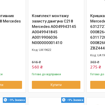
ативних
Комплект монтажу
Кришка
8 Mercedes
захисту двигуна C218
Merced
Mercedes A0049943145
631272
A0049941845
000826
A0019906036
631172
N000000001410
000826
ZBZ444
UA19622
UA19
616 ₴
303 ₴
560 ₴
275 ₴
ки
Готово до відправки
Готово до
ти
Купити
–9%
–9%