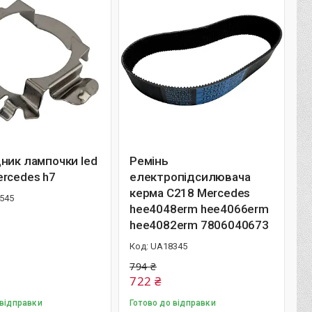
ник лампочки led
Ремінь
rcedes h7
електропідсилювача
керма C218 Mercedes
545
hee4048erm hee4066erm
hee4082erm 7806040673
UA18345
794 ₴
722 ₴
 відправки
Готово до відправки