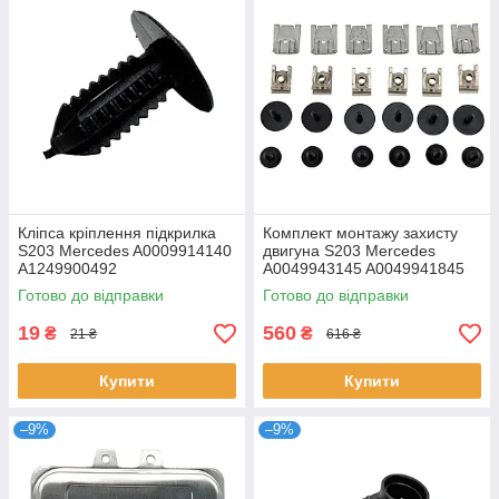
Кліпса кріплення підкрилка
Комплект монтажу захисту
S203 Mercedes A0009914140
двигуна S203 Mercedes
A1249900492
A0049943145 A0049941845
A0019906036
Готово до відправки
Готово до відправки
N000000001410
19
560
₴
₴
21 ₴
616 ₴
Купити
Купити
–9%
–9%