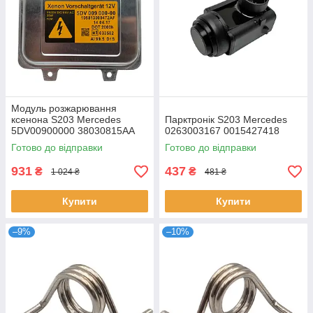
Модуль розжарювання
ксенона S203 Mercedes
Парктронік S203 Mercedes
5DV00900000 38030815AA
0263003167 0015427418
12767670 15782392
Готово до відправки
Готово до відправки
931
437
₴
₴
1 024 ₴
481 ₴
Купити
Купити
–9%
–10%