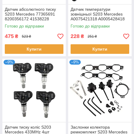
Датчик абсолютного тиску
Датчик температури
S203 Mercedes 77365691
зовнішньої S203 Mercedes
8200356172 41538228
A0075421318 A0005428418
55234857 100496101
2E0919379A
Готово до відправки
Готово до відправки
55240726 55258501
475
228
₴
₴
523 ₴
251 ₴
Купити
Купити
–9%
–9%
Датчик тиску коліс S203
Заслонки колектора
Mercedes 433MHz 4шт
ремкомплект S203 Mercedes