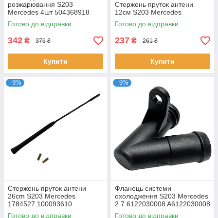
розжарювання S203
Стержень пруток антени
Mercedes 4шт 504368918
12см S203 Mercedes
51277179 DJ7017A-4-21
Готово до відправки
Готово до відправки
093191771 1214334
342
237
₴
₴
376 ₴
261 ₴
Купити
Купити
–9%
–9%
Стержень пруток антени
Фланець системи
26cm S203 Mercedes
охолодження S203 Mercedes
1784527 100093610
2.7 6122030008 A6122030008
90566812 1784011
Готово до відправки
Готово до відправки