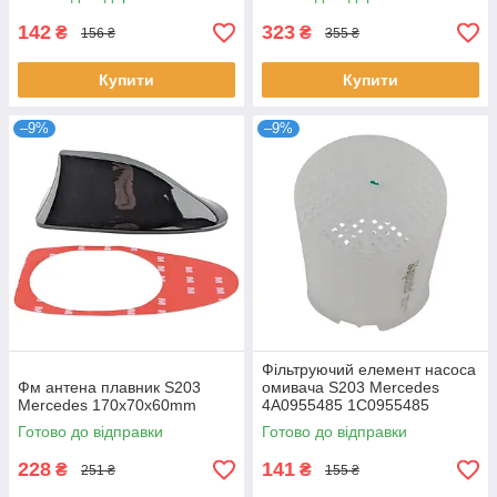
1J0035849A 13279181
1J0035849C
142
323
₴
₴
156 ₴
355 ₴
Купити
Купити
–9%
–9%
Фільтруючий елемент насоса
Фм антена плавник S203
омивача S203 Mercedes
Mercedes 170х70х60mm
4A0955485 1C0955485
3BD955485
Готово до відправки
Готово до відправки
228
141
₴
₴
251 ₴
155 ₴