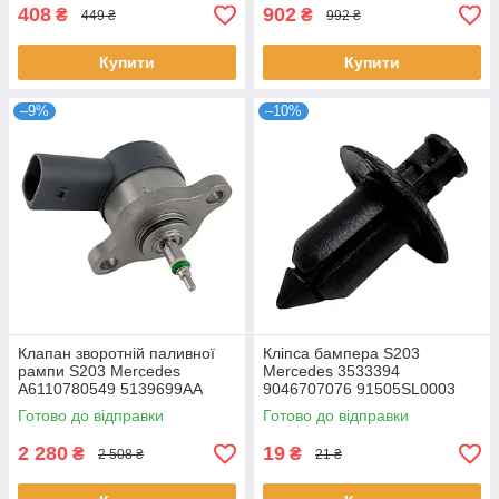
408
902
₴
₴
449 ₴
992 ₴
Купити
Купити
–9%
–10%
Клапан зворотній паливної
Кліпса бампера S203
рампи S203 Mercedes
Mercedes 3533394
A6110780549 5139699AA
9046707076 91505SL0003
0281002698 281002698
Готово до відправки
Готово до відправки
6110780549
2 280
19
₴
₴
2 508 ₴
21 ₴