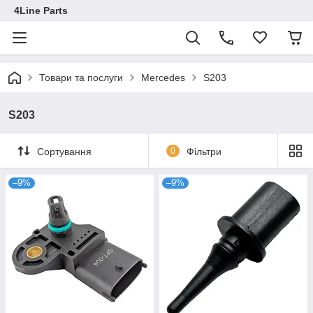
4Line Parts
Товари та послуги
Mercedes
S203
S203
Сортування
0
Фільтри
–9%
–9%