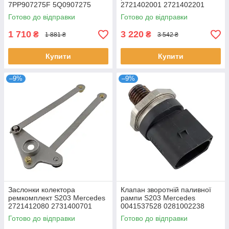
7PP907275F 5Q0907275
2721402001 2721402201
5Q0907275B 4D0907275
2721402101 700246330
Готово до відправки
Готово до відправки
36106877937 36236781847
A2721402001
1 710
3 220
₴
₴
1 881 ₴
3 542 ₴
Купити
Купити
–9%
–9%
Заслонки колектора
Клапан зворотній паливної
ремкомплект S203 Mercedes
рампи S203 Mercedes
2721412080 2731400701
0041537528 0281002238
273140070164 A2721412080
0281002498 57130758
Готово до відправки
Готово до відправки
A2731400701
057130758