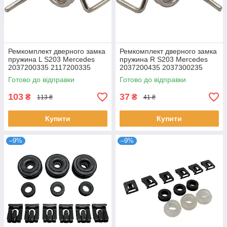
Ремкомплект дверного замка
Ремкомплект дверного замка
пружина L S203 Mercedes
пружина R S203 Mercedes
2037200335 2117200335
2037200435 2037300235
2037200135 2037300135
2037202035 2117200535
Готово до відправки
Готово до відправки
103
37
₴
₴
113 ₴
41 ₴
Купити
Купити
–9%
–9%