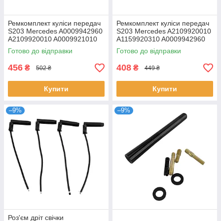
Ремкомплект куліси передач
Ремкомплект куліси передач
S203 Mercedes A0009942960
S203 Mercedes A2109920010
A2109920010 A0009921010
A1159920310 A0009942960
Готово до відправки
Готово до відправки
456
408
₴
₴
502 ₴
449 ₴
Купити
Купити
–9%
–9%
Роз'єм дріт свічки