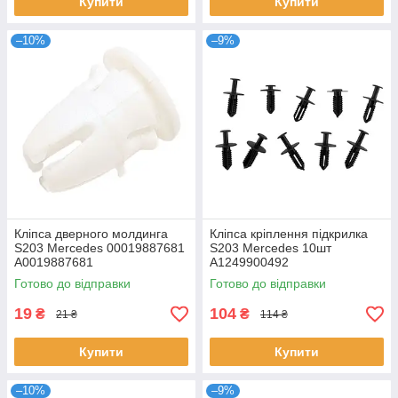
Купити
Купити
–10%
–9%
Кліпса дверного молдинга
Кліпса кріплення підкрилка
S203 Mercedes 00019887681
S203 Mercedes 10шт
A0019887681
A1249900492
Готово до відправки
Готово до відправки
19
104
₴
₴
21 ₴
114 ₴
Купити
Купити
–10%
–9%