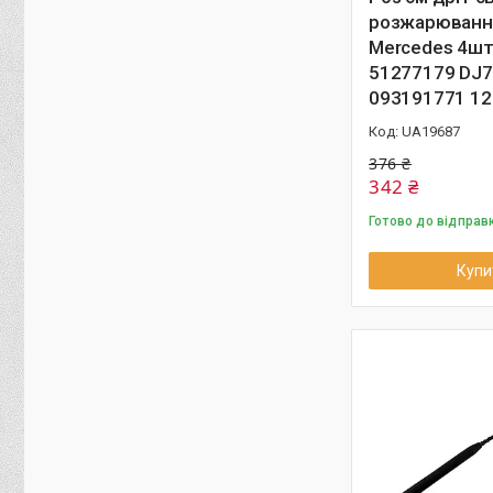
розжарюванн
Mercedes 4шт
51277179 DJ7
093191771 1
UA19687
376 ₴
342 ₴
Готово до відправ
Купи