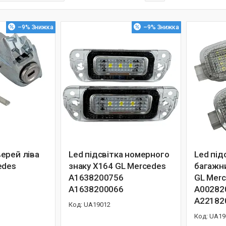
–9%
–9%
ерей ліва
Led підсвітка номерного
Led під
edes
знаку X164 GL Mercedes
багажн
A1638200756
GL Mer
A1638200066
A00282
A22182
UA19012
UA19