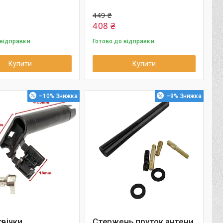
449 ₴
408 ₴
 відправки
Готово до відправки
Купити
Купити
–10%
–9%
свічки
Стержень пруток антени