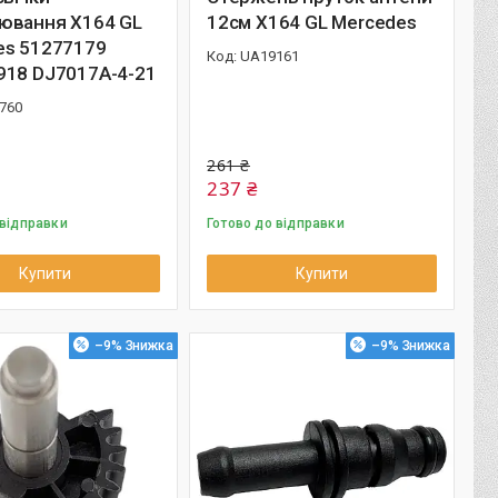
ювання X164 GL
12см X164 GL Mercedes
es 51277179
UA19161
918 DJ7017A-4-21
760
261 ₴
237 ₴
 відправки
Готово до відправки
Купити
Купити
–9%
–9%