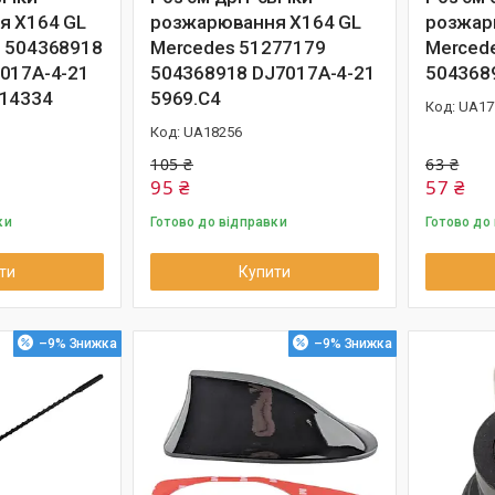
я X164 GL
розжарювання X164 GL
розжар
 504368918
Mercedes 51277179
Merced
017A-4-21
504368918 DJ7017A-4-21
504368
214334
5969.C4
UA17
UA18256
105 ₴
63 ₴
95 ₴
57 ₴
ки
Готово до відправки
Готово до
ти
Купити
–9%
–9%