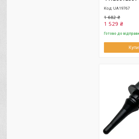
UA19767
1 682 ₴
1 529 ₴
Готово до відправ
Купи