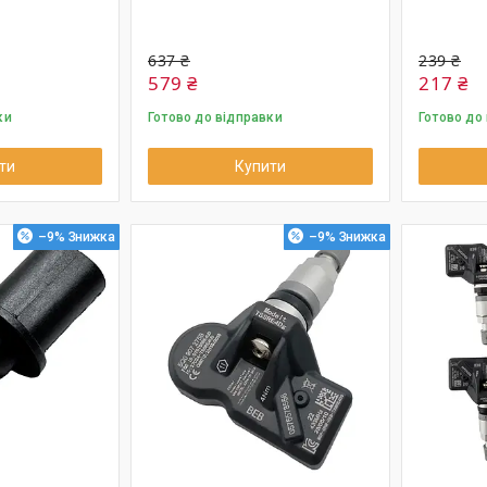
637 ₴
239 ₴
579 ₴
217 ₴
ки
Готово до відправки
Готово до
ти
Купити
–9%
–9%