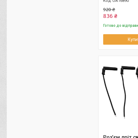
UA16890
920 ₴
836 ₴
Готово до відправ
Купи
Роз'єм дріт с