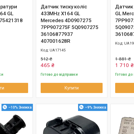
ратури
Датчик тиску коліс
Датчик 
164 GL
433MHz X164 GL
GL Mer
075421318
Mercedes 4D0907275
7PP907
7PP907275F 5Q0907275
5Q0907
36106877937
361068
407001628R
UA19
UA17145
512 ₴
1 881 ₴
465 ₴
1 710 ₴
ки
Готово до відправки
Готово до
ти
Купити
–10%
–9%