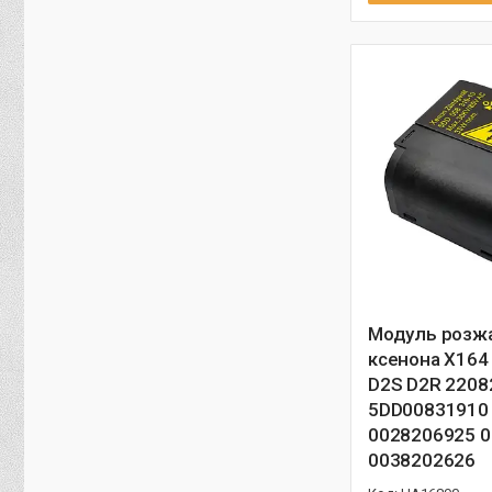
Модуль розж
ксенона X164
D2S D2R 2208
5DD00831910
0028206925 
0038202626