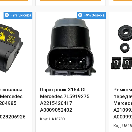
–9%
–9%
арювання
Парктронік X164 GL
Ремком
 Mercedes
Mercedes 7L5919275
переда
204985
A2215420417
Merced
A0009052402
A21099
0028206926
A00099
UA18780
UA18