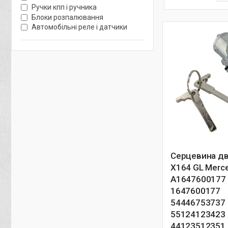
Ручки кпп і ручника
Блоки розпалювання
Автомобільні реле і датчики
Cерцевина дв
X164 GL Merc
A1647600177
1647600177
54446753737
55124123423
44123512351