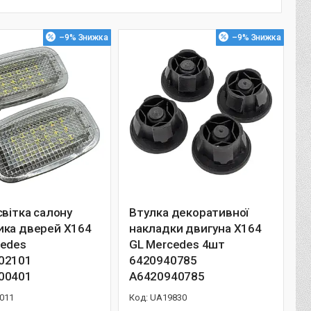
–9%
–9%
світка салону
Втулка декоративної
ика дверей X164
накладки двигуна X164
cedes
GL Mercedes 4шт
02101
6420940785
00401
A6420940785
011
UA19830