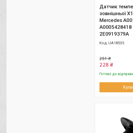
Датчик темпе
зовнішньої X
Mercedes A0
A0005428418
2E0919379A
UA18535
251 ₴
228 ₴
Готово до відправ
Купи