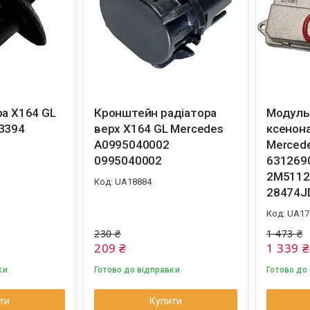
ра X164 GL
Кронштейн радіатора
Модуль
3394
верх X164 GL Mercedes
ксенона
A0995040002
Merced
0995040002
631269
2M5112
UA18884
28474J
UA17
230 ₴
1 473 ₴
209 ₴
1 339 ₴
ки
Готово до відправки
Готово до
ти
Купити