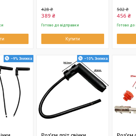
428 ₴
502 ₴
389 ₴
456 ₴
ки
Готово до відправки
Готово до
ти
Купити
–9%
–10%
вічки
Роз'єм дріт свічки
Роз'єм 