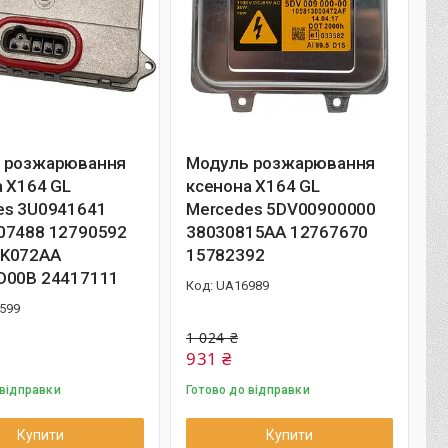
 розжарювання
Модуль розжарювання
 X164 GL
ксенона X164 GL
es 3U0941641
Mercedes 5DV00900000
07488 12790592
38030815AA 12767670
K072AA
15782392
D00B 24417111
UA16989
599
1 024 ₴
931 ₴
 відправки
Готово до відправки
Купити
Купити