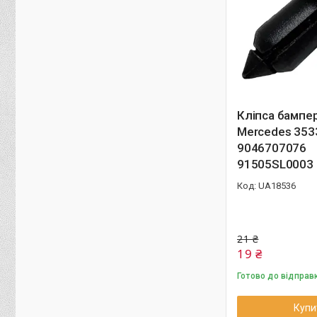
Кліпса бампе
Mercedes 353
9046707076
91505SL0003
UA18536
21 ₴
19 ₴
Готово до відправ
Купи