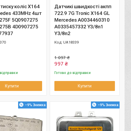
тиску коліс X164
Датчикі швидкості акпп
cedes 433MHz 4шт
722.9 7G Tronic X164 GL
275F 5Q0907275
Mercedes A0034460310
275B 4D0907275
A0335457332 Y3/8n1
77937
Y3/8n2
370
UA18339
1 097 ₴
997 ₴
 відправки
Готово до відправки
Купити
Купити
–9%
–9%