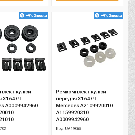
–9%
–9%
плект куліси
Ремкомплект куліси
ч X164 GL
передач X164 GL
es A0009942960
Mercedes A2109920010
20010
A1159920310
21010
A0009942960
732
UA19365