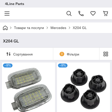
4Line Parts
Товари та послуги
Mercedes
X204 GL
X204 GL
Сортування
0
Фільтри
–9%
–9%