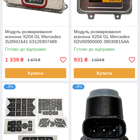
Модуль розжарювання
Модуль розжарювання
ксенона X204 GL Mercedes
ксенона X204 GL Mercedes
3U0941641 63126907488
5DV00900000 38030815AA
12790592 2M5112K072AA
12767670 15782392
Готово до відправки
Готово до відправки
28474JD00B 24417111
1 339
931
₴
₴
1 473 ₴
1 024 ₴
Купити
Купити
–9%
–9%