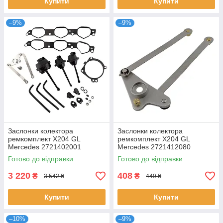
Купити
Купити
–9%
–9%
Заслонки колектора
Заслонки колектора
ремкомплект X204 GL
ремкомплект X204 GL
Mercedes 2721402001
Mercedes 2721412080
2721402201 2721402101
2731400701 273140070164
Готово до відправки
Готово до відправки
700246330 A2721402001
A2721412080 A2731400701
3 220
408
₴
₴
3 542 ₴
449 ₴
Купити
Купити
–10%
–9%