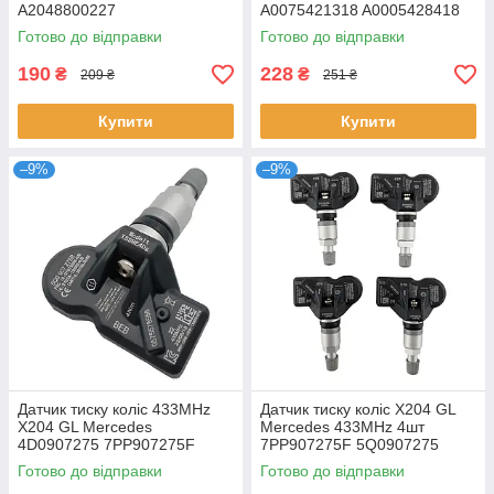
A2048800227
A0075421318 A0005428418
2E0919379A
Готово до відправки
Готово до відправки
190
228
₴
₴
209 ₴
251 ₴
Купити
Купити
–9%
–9%
Датчик тиску коліс 433MHz
Датчик тиску коліс X204 GL
X204 GL Mercedes
Mercedes 433MHz 4шт
4D0907275 7PP907275F
7PP907275F 5Q0907275
5Q0907275 36106877937
5Q0907275B 4D0907275
Готово до відправки
Готово до відправки
407001628R
36106877937