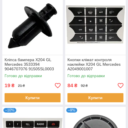
Кліпса бампера X204 GL
Кнопки клімат контроля
Mercedes 3533394
наклейки X204 GL Mercedes
9046707076 91505SL0003
A2049001007
Готово до відправки
Готово до відправки
19
84
₴
₴
21 ₴
92 ₴
Купити
Купити
–10%
–9%