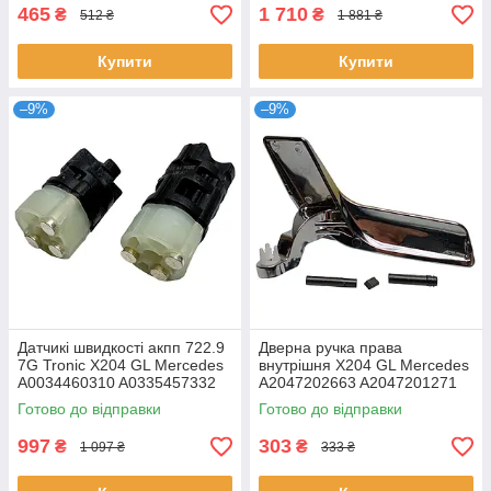
465
1 710
₴
₴
512 ₴
1 881 ₴
Купити
Купити
–9%
–9%
Датчикі швидкості акпп 722.9
Дверна ручка права
7G Tronic X204 GL Mercedes
внутрішня X204 GL Mercedes
A0034460310 A0335457332
A2047202663 A2047201271
Y3/8n1 Y3/8n2
A2047202271
Готово до відправки
Готово до відправки
997
303
₴
₴
1 097 ₴
333 ₴