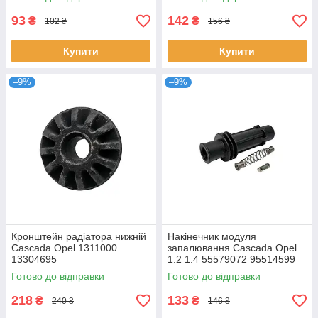
93
142
₴
₴
102 ₴
156 ₴
Купити
Купити
–9%
–9%
Кронштейн радіатора нижній
Накінечник модуля
Cascada Opel 1311000
запалювання Cascada Opel
13304695
1.2 1.4 55579072 95514599
1208096 12126 880354
Готово до відправки
Готово до відправки
218
133
₴
₴
240 ₴
146 ₴