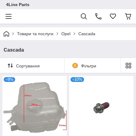
4Line Parts
Товари та послуги
Opel
Cascada
Cascada
Сортування
0
Фільтри
–9%
–10%