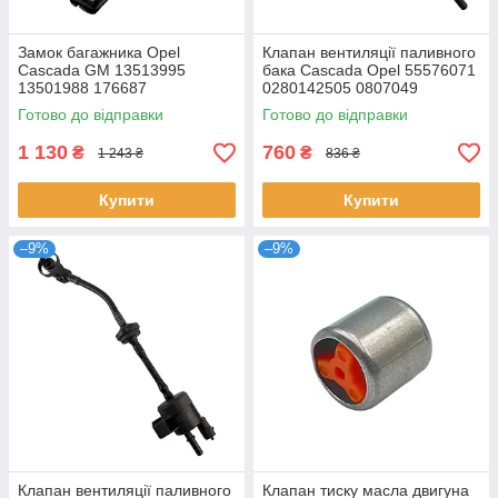
Замок багажника Opel
Клапан вентиляції паливного
Cascada GM 13513995
бака Cascada Opel 55576071
13501988 176687
0280142505 0807049
Готово до відправки
Готово до відправки
1 130
760
₴
₴
1 243 ₴
836 ₴
Купити
Купити
–9%
–9%
Клапан вентиляції паливного
Клапан тиску масла двигуна