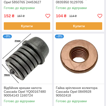
Opel 5850765 24453627
0835950 9129705
Готово до відправки
Готово до відправки
152
104
₴
₴
167 ₴
114 ₴
Купити
Купити
–9%
–9%
Відбійник кришки капота
Гайка кріплення колектора
Cascada Opel YQ00167480
Cascada Opel 0849928
90054143 1160724
90502418
Готово до відправки
Готово до відправки