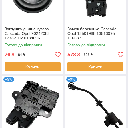
Заглушка днища кузова
Замок багажника Cascada
Cascada Opel 90242083
Opel 13501988 13513995
12782102 0184696
176687
Готово до відправки
Готово до відправки
76
578
₴
₴
84 ₴
636 ₴
Купити
Купити
–9%
–9%