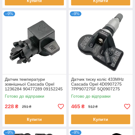
Купити
Купити
–9%
–9%
Датчик температури
Датчик тиску коліс 433MHz
зовнішньої Cascada Opel
Cascada Opel 4D0907275
1236284 90477289 09152245
7PP907275F 5Q0907275
36106877937 407001628R
Готово до відправки
Готово до відправки
228
465
₴
₴
251 ₴
512 ₴
Купити
Купити
–9%
–9%