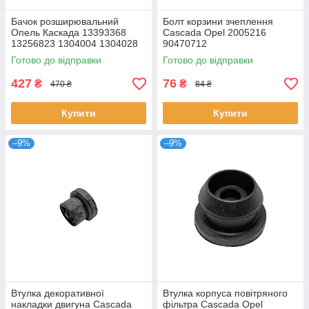
Бачок розширювальний
Болт корзини зчеплення
Опель Каскада 13393368
Cascada Opel 2005216
13256823 1304004 1304028
90470712
Готово до відправки
Готово до відправки
427
76
₴
₴
470 ₴
84 ₴
Купити
Купити
–9%
–9%
Втулка декоративної
Втулка корпуса повітряного
накладки двигуна Cascada
фільтра Cascada Opel