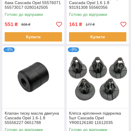
бака Cascada Opel 55576071
Cascada Opel 1.6 1.8
55573017 0280142505
93191308 55560356
0807049 0807028 PV704
55563957 0651348 0651791
Готово до відправки
Готово до відправки
2M1338
551
161
₴
₴
606 ₴
177 ₴
Купити
Купити
–9%
–9%
Клапан тиску масла двигуна
Кліпса кріплення підкрилка
Cascada Opel 1.6-1.8
5шт Cascada Opel
55556227 0651788
YR00126180 11612035
2084034 11589292
Готово до відправки
Готово до відправки