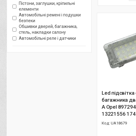
Пістони, заглушки, кріпильні
елементи
Автомобільні ремені і подушки
безпеки
Обшивки дверей, багажника,
стель, накладки салону
Автомобільні реле і датчики
Led підсвітка
багажника дв
A Opel 89729
13221556 17
UA18679