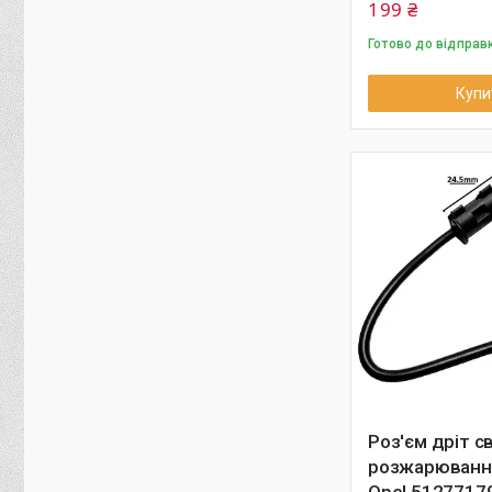
199 ₴
Готово до відправ
Купи
Роз'єм дріт с
розжарювання