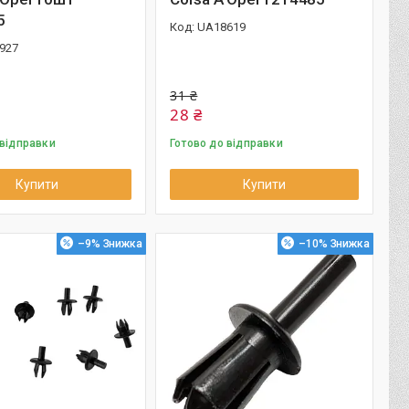
5
UA18619
927
31 ₴
28 ₴
 відправки
Готово до відправки
Купити
Купити
–9%
–10%