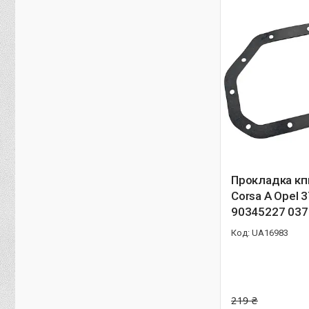
Прокладка кп
Corsa A Opel 
90345227 03
UA16983
219 ₴