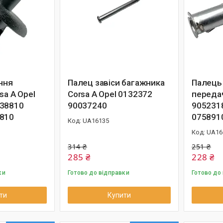
ння
Палец завіси багажника
Палець
sa A Opel
Corsa A Opel 0132372
передач
138810
90037240
905231
810
075891
UA16135
UA16
314 ₴
251 ₴
285 ₴
228 ₴
ки
Готово до відправки
Готово до
ти
Купити