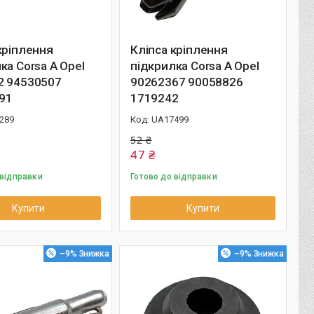
кріплення
Кліпса кріплення
ка Corsa A Opel
підкрилка Corsa A Opel
2 94530507
90262367 90058826
91
1719242
289
UA17499
52 ₴
47 ₴
 відправки
Готово до відправки
Купити
Купити
–9%
–9%