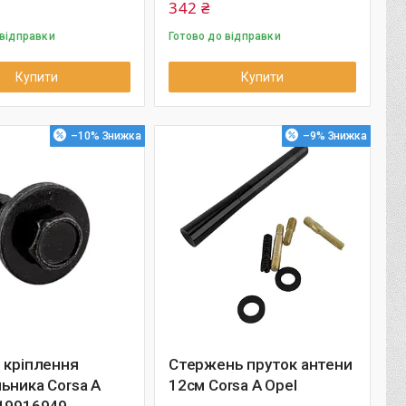
342 ₴
 відправки
Готово до відправки
Купити
Купити
–10%
–9%
 кріплення
Стержень пруток антени
ьника Corsa A
12см Corsa A Opel