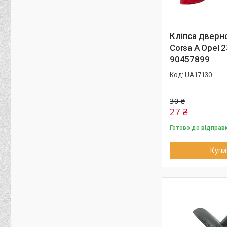
Кліпса дверн
Corsa A Opel 
90457899
UA17130
30 ₴
27 ₴
Готово до відправ
Купи