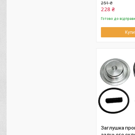
251 ₴
228 ₴
Готово до відправ
Купи
Заглушка про
заднього скл