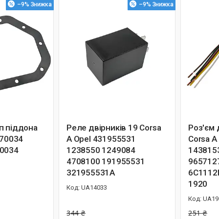
–9%
–9%
п піддона
Реле двірників 19 Corsa
Роз'єм 
370034
A Opel 431955531
Corsa A
70034
1238550 1249084
143815
4708100 191955531
965712
321955531A
6C1112
1920
UA14033
UA19
344 ₴
251 ₴