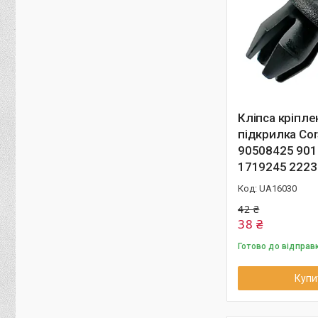
Кліпса кріпле
підкрилка Cor
90508425 90
1719245 2223
UA16030
42 ₴
38 ₴
Готово до відправ
Купи