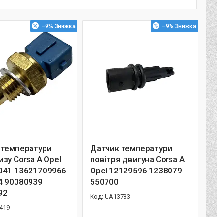
–9%
–9%
 температури
Датчик температури
зу Corsa A Opel
повітря двигуна Corsa A
041 13621709966
Opel 12129596 1238079
4 90080939
550700
92
UA13733
419