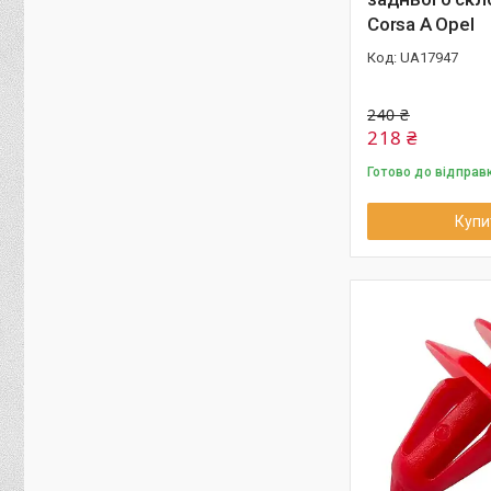
Corsa A Opel
UA17947
240 ₴
218 ₴
Готово до відправ
Купи