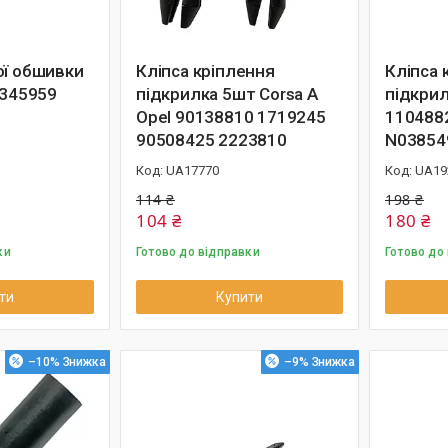
ої обшивки
Кліпса кріплення
Кліпса 
2345959
підкрилка 5шт Corsa A
підкрил
Opel 90138810 1719245
110488
90508425 2223810
N03854
UA17770
UA19
114 ₴
198 ₴
104 ₴
180 ₴
ки
Готово до відправки
Готово до
ти
Купити
–10%
–9%