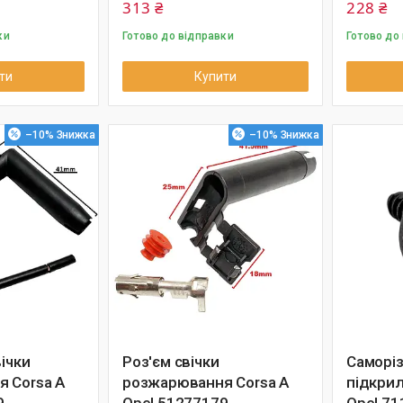
313 ₴
228 ₴
ки
Готово до відправки
Готово до
ти
Купити
–10%
–10%
вічки
Роз'єм свічки
Саморіз
 Corsa A
розжарювання Corsa A
підкрил