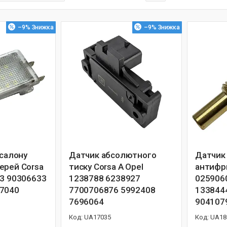
–9%
–9%
 салону
Датчик абсолютного
Датчик
ерей Corsa
тиску Corsa A Opel
антифри
43 90306633
1238788 6238927
025906
47040
7700706876 5992408
133844
7696064
904107
UA17035
UA18