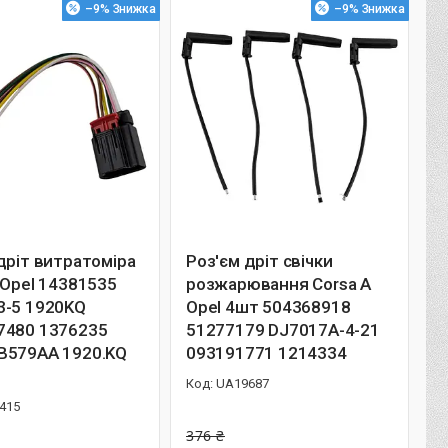
–9%
–9%
дріт витратоміра
Роз'єм дріт свічки
 Opel 14381535
розжарювання Corsa A
3-5 1920KQ
Opel 4шт 504368918
7480 1376235
51277179 DJ7017A-4-21
B579AA 1920.KQ
093191771 1214334
UA19687
415
376 ₴