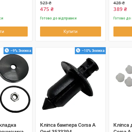
523 ₴
428 ₴
475 ₴
389 ₴
ки
Готово до відправки
Готово до
ти
Купити
–9%
–10%
кладка
Кліпса бампера Corsa A
Кліпса 
оочисника
Opel 3533394
Corsa A