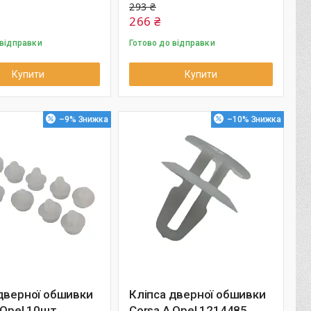
293 ₴
266 ₴
 відправки
Готово до відправки
Купити
Купити
–9%
–10%
дверної обшивки
Кліпса дверної обшивки
 Opel 10шт
Corsa A Opel 1214485