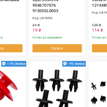
9046707076
121448
91505SL0003
UA19
UA18536
21 ₴
125 ₴
19 ₴
114 ₴
ки
Готово до відправки
Готово до
ти
Купити
–10%
–9%