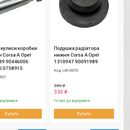
 кулиси коробки
Подушка радіатора
 Corsa A Opel
нижня Corsa A Opel
89 90446006
1310947 90091989
0 0758915
UA16070
957
365 ₴
332 ₴
 відправки
Готово до відправки
Купити
Купити