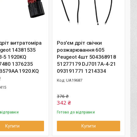
дріт витратоміра
Роз'єм дріт свічки
ugeot 14381535
розжарювання 605
3-5 1920KQ
Peugeot 4шт 504368918
7480 1376235
51277179 DJ7017A-4-21
B579AA 1920.KQ
093191771 1214334
Q
UA19687
415
376 ₴
342 ₴
 відправки
Готово до відправки
Купити
Купити