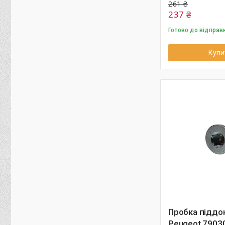
261 ₴
237 ₴
Готово до відправ
Купи
Пробка піддо
Peugeot 7903