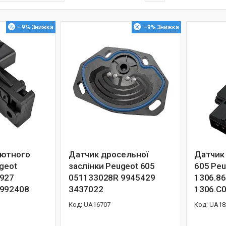
–9%
–9%
лютного
Датчик дросельної
Датчик 
geot
заслінки Peugeot 605
605 Peu
927
051133028R 9945429
1306.8
5992408
3437022
1306.C
UA16707
UA18