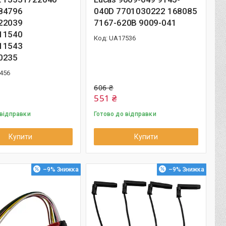
84796
040D 7701030222 168085
22039
7167-620B 9009-041
11540
UA17536
11543
0235
456
606 ₴
551 ₴
 відправки
Готово до відправки
Купити
Купити
–9%
–9%