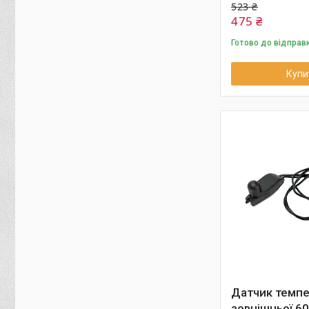
523 ₴
475 ₴
Готово до відправ
Купи
Датчик темпе
зовнішньої 60