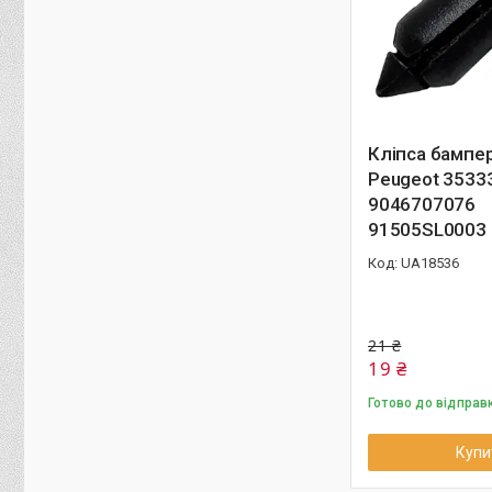
Кліпса бампе
Peugeot 3533
9046707076
91505SL0003
UA18536
21 ₴
19 ₴
Готово до відправ
Купи