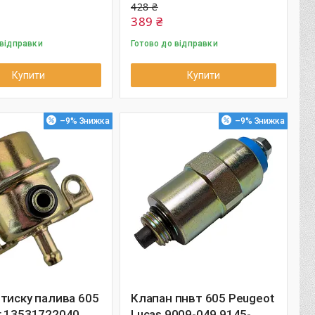
428 ₴
389 ₴
 відправки
Готово до відправки
Купити
Купити
–9%
–9%
тиску палива 605
Клапан пнвт 605 Peugeot
t 13531722040
Lucas 9009-049 9145-