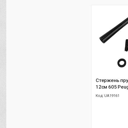
Стержень пру
12см 605 Peu
UA19161