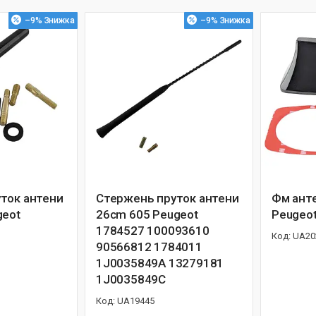
–9%
–9%
ток антени
Стержень пруток антени
Фм ант
geot
26cm 605 Peugeot
Peugeo
1784527 100093610
UA20
90566812 1784011
1J0035849A 13279181
1J0035849C
UA19445