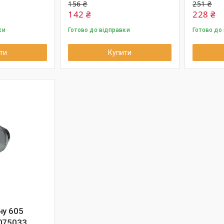
156 ₴
251 ₴
142 ₴
228 ₴
ки
Готово до відправки
Готово до
ти
Купити
ну 605
075033