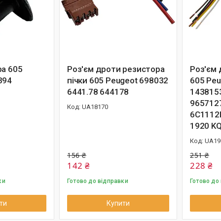
ра 605
Роз'єм дроти резистора
Роз'єм 
394
пічки 605 Peugeot 698032
605 Pe
6441.78 644178
143815
965712
UA18170
6C1112
1920 K
UA19
156 ₴
251 ₴
142 ₴
228 ₴
ки
Готово до відправки
Готово до
ти
Купити