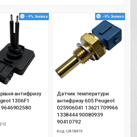
–9%
–9%
рівня антифризу
Датчик температури
geot 1306F1
антифризу 605 Peugeot
6 9646902580
025906041 13621709966
0
1338444 90080939
90410792
212
UA18419