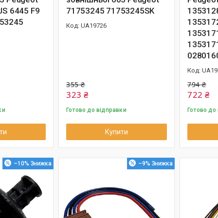
JS 6445 F9
71753245 71753245SK
135312
753245
135317
UA19726
135317
135317
028016
UA19
355 ₴
794 ₴
323 ₴
722 ₴
ки
Готово до відправки
Готово до
ти
Купити
–10%
–9%