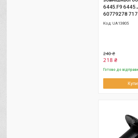
6445.F9 6445.
60779278 71
UA13805
240 ₴
218 ₴
Готово до відправ
Купи