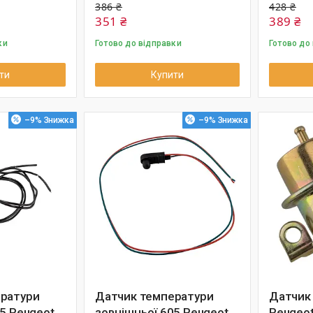
386 ₴
428 ₴
351 ₴
389 ₴
ки
Готово до відправки
Готово до
ти
Купити
–9%
–9%
ратури
Датчик температури
Датчик 
5 Peugeot
зовнішньої 605 Peugeot
Peugeo