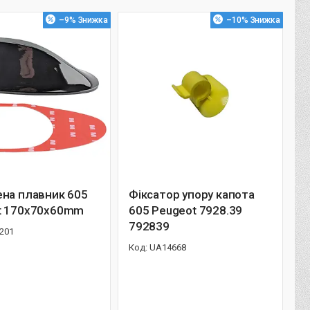
–9%
–10%
ена плавник 605
Фіксатор упору капота
t 170х70х60mm
605 Peugeot 7928.39
792839
201
UA14668