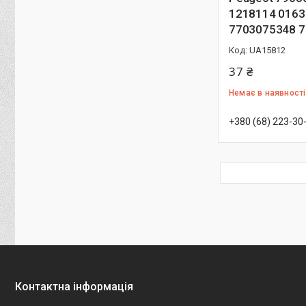
1218114 0163
7703075348 
UA15812
37 ₴
Немає в наявності
+380 (68) 223-30