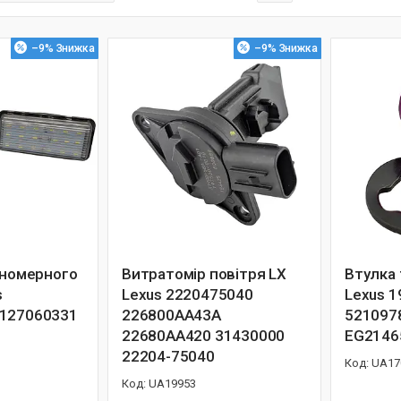
–9%
–9%
 номерного
Витратомір повітря LX
Втулка 
s
Lexus 2220475040
Lexus 
8127060331
226800AA43A
521097
22680AA420 31430000
EG2146
22204-75040
UA17
UA19953