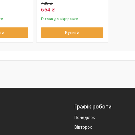
730 ₴
664 ₴
ки
Готово до відправки
ти
Купити
Графік роботи
Понеділок
Вівторок