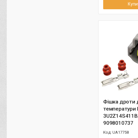
Купи
Фішка дроти 
температури 
3U2Z14S411B
9098010737
UA17758