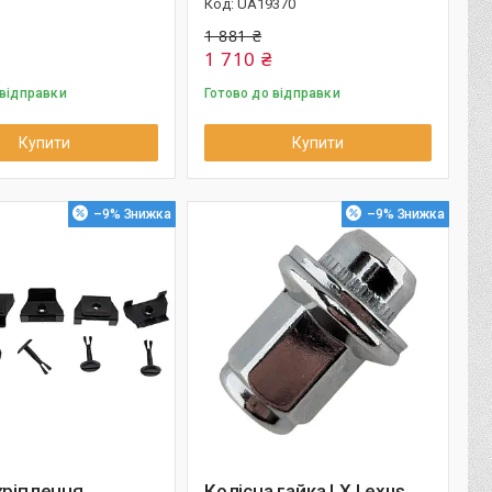
UA19370
1 881 ₴
1 710 ₴
 відправки
Готово до відправки
Купити
Купити
–9%
–9%
кріплення
Колісна гайка LX Lexus