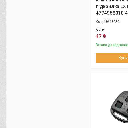
підкрилка LX 
4774958010 4
UA18030
52 ₴
47 ₴
Готово до відправ
Купи