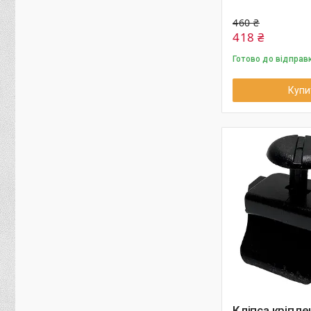
460 ₴
418 ₴
Готово до відправ
Купи
Кліпса кріпле