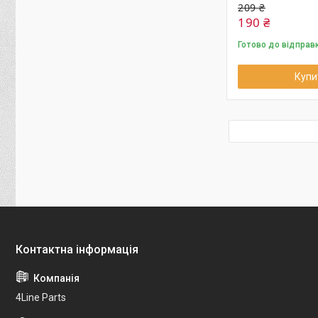
209 ₴
190 ₴
Готово до відправ
Купи
4Line Parts