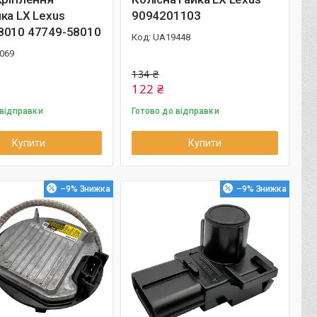
ка LX Lexus
9094201103
8010 47749-58010
UA19448
069
134 ₴
122 ₴
 відправки
Готово до відправки
Купити
Купити
–9%
–9%