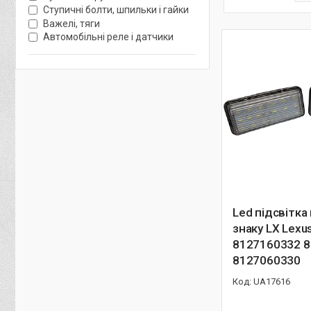
Ступичні болти, шпильки і гайки
Важелі, тяги
Автомобільні реле і датчики
Led підсвітка
знаку LX Lexu
8127160332 
8127060330
UA17616