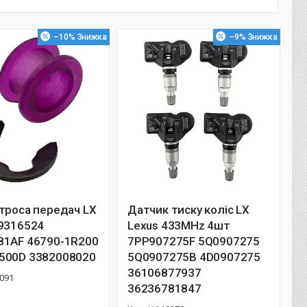
–10%
–9%
троса передач LX
Датчик тиску коліс LX
19316524
Lexus 433MHz 4шт
81AF 46790-1R200
7PP907275F 5Q0907275
500D 3382008020
5Q0907275B 4D0907275
36106877937
091
36236781847