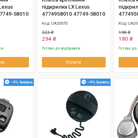
Lexus
підкрилка LX Lexus
підкрил
7749-58010
4774958010 47749-58010
477495
UA20070
UA20
323 ₴
198 ₴
294 ₴
180 ₴
ки
Готово до відправки
Готово до
ти
Купити
–9%
–9%