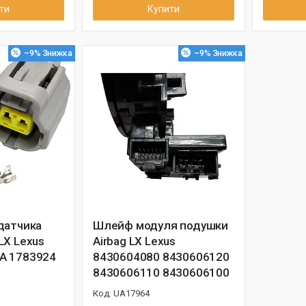
ти
Купити
–9%
–9%
датчика
Шлейф модуля подушки
LX Lexus
Airbag LX Lexus
A 1783924
8430604080 8430606120
8430606110 8430606100
UA17964