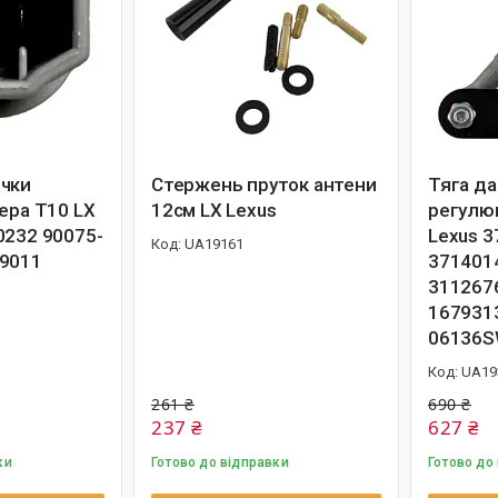
чки
Стержень пруток антени
Тяга да
ера T10 LX
12см LX Lexus
регулю
0232 90075-
Lexus 
UA19161
99011
371401
311267
167931
06136
UA19
261 ₴
690 ₴
237 ₴
627 ₴
ки
Готово до відправки
Готово до