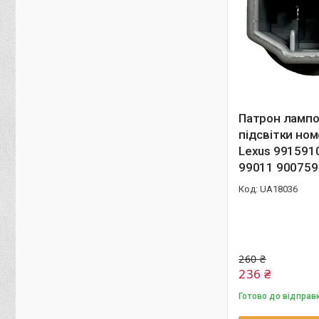
Патрон лампо
підсвітки ном
Lexus 991591
99011 90075
UA18036
260 ₴
236 ₴
Готово до відправ