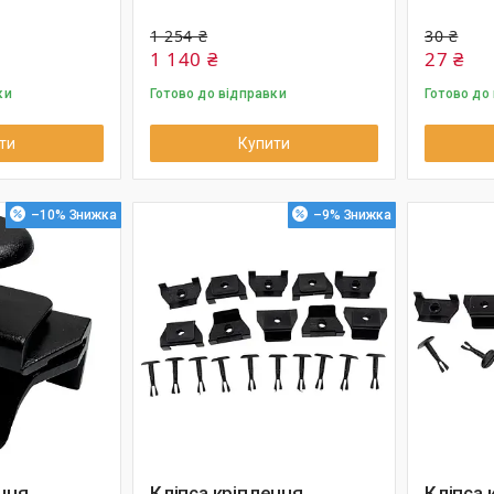
1 254 ₴
30 ₴
1 140 ₴
27 ₴
ки
Готово до відправки
Готово до
ти
Купити
–10%
–9%
ння
Кліпса кріплення
Кліпса 