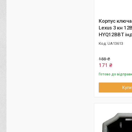
Корпус ключа
Lexus 3 кн 12
HYQ12BBT ін
UA13613
188 ₴
171 ₴
Готово до відправ
Купи