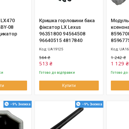
 LX470
Кришка горловини бака
Модуль
BBY-08
фіксатор LX Lexus
ксенона
дикатор
96351800 94564508
859670
96640515 4817840
859677
UA19125
UA16
564 ₴
1 242 ₴
513 ₴
1 129 ₴
ки
Готово до відправки
Готово до
ти
Купити
–9%
–9%