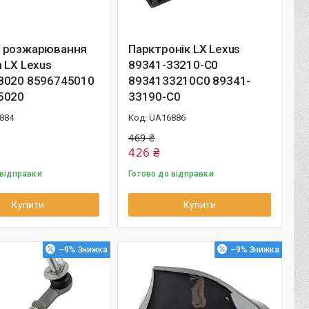
 розжарювання
Парктронік LX Lexus
 LX Lexus
89341-33210-C0
8020 8596745010
8934133210C0 89341-
5020
33190-C0
884
UA16886
469 ₴
426 ₴
 відправки
Готово до відправки
Купити
Купити
–9%
–9%