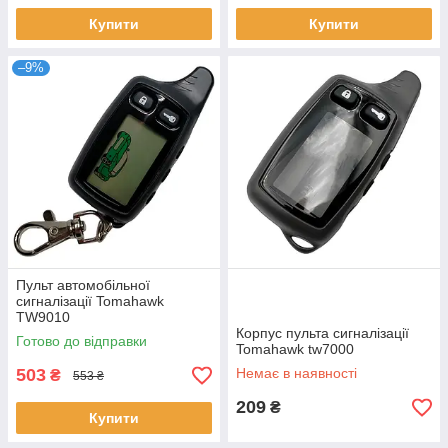
Купити
Купити
–9%
Пульт автомобільної
сигналізації Tomahawk
TW9010
Корпус пульта сигналізації
Готово до відправки
Tomahawk tw7000
503
Немає в наявності
₴
553 ₴
209
₴
Купити