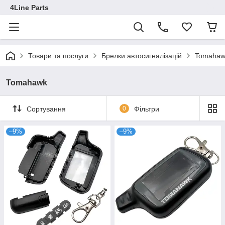
4Line Parts
Товари та послуги
Брелки автосигналізацій
Tomahaw
Tomahawk
Сортування
0
Фільтри
–9%
–9%