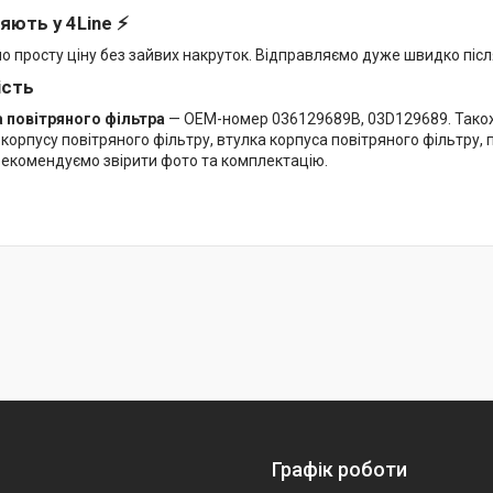
яють у 4Line ⚡
мо просту ціну без зайвих накруток. Відправляємо дуже швидко піс
ість
 повітряного фільтра
— OEM-номер 036129689B, 03D129689. Також 
 корпусу повітряного фільтру, втулка корпуса повітряного фільтру,
комендуємо звірити фото та комплектацію.
Графік роботи