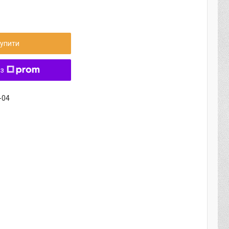
упити
 з
-04