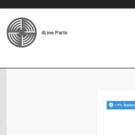
4Line Parts
–9%