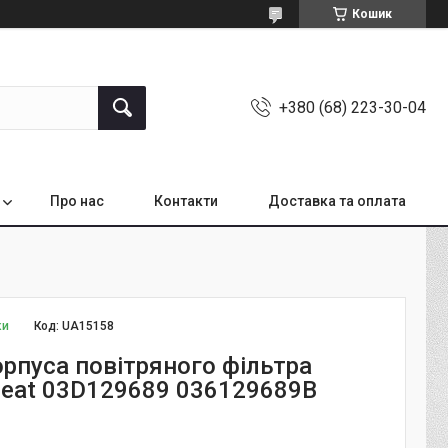
Кошик
+380 (68) 223-30-04
Про нас
Контакти
Доставка та оплата
ки
Код:
UA15158
орпуса повітряного фільтра
Seat 03D129689 036129689B