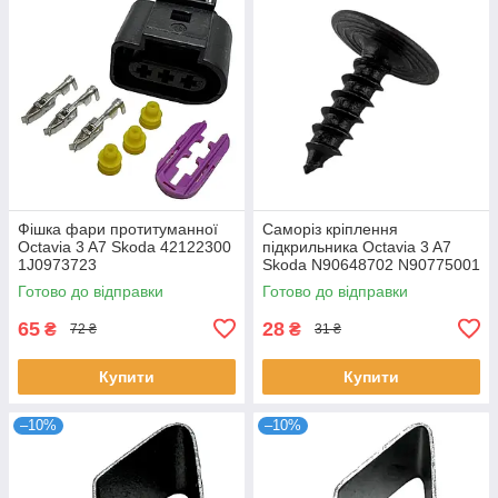
Фішка фари протитуманної
Саморіз кріплення
Octavia 3 A7 Skoda 42122300
підкрильника Octavia 3 A7
1J0973723
Skoda N90648702 N90775001
Готово до відправки
Готово до відправки
65
28
₴
₴
72 ₴
31 ₴
Купити
Купити
–10%
–10%