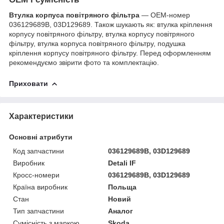
Втулка корпуса повітряного фільтра
— OEM-номер
036129689B, 03D129689. Також шукають як: втулка кріплення
корпусу повітряного фільтру, втулка корпусу повітряного
фільтру, втулка корпуса повітряного фільтру, подушка
кріплення корпусу повітряного фільтру. Перед оформленням
рекомендуємо звірити фото та комплектацію.
Приховати
Характеристики
Основні атрибути
Код запчастини
036129689B, 03D129689
Виробник
Detali IF
Кросс-номери
036129689B, 03D129689
Країна виробник
Польща
Стан
Новий
Тип запчастини
Аналог
Сумісність з маркою
Skoda