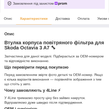
Замовлення під захистом
Опис
Характеристики
Доставка
Оплата
Умови 
Опис
Втулка корпуса повітряного фільтра для
Skoda Octavia 3 A7 🔧
Запчастина для даної моделі. Підбирається за OEM-номером
та відповідністю виконанню.
Що перевірити перед покупкою
Перед замовленням звірте фото деталі та OEM-номер. Якщо
є кілька варіантів виконання — порівняйте зображення з тим
що стоїть у авто.
Чому замовляють у 4Line ⚡
У 4Line тримаємо просту ціну без зайвих накруток.
Відправляємо дуже швидко після підтвердження.
OEM і сумісність