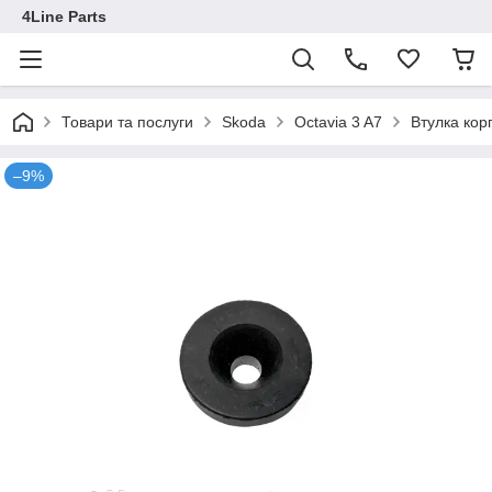
4Line Parts
Товари та послуги
Skoda
Octavia 3 A7
Втулка кор
–9%