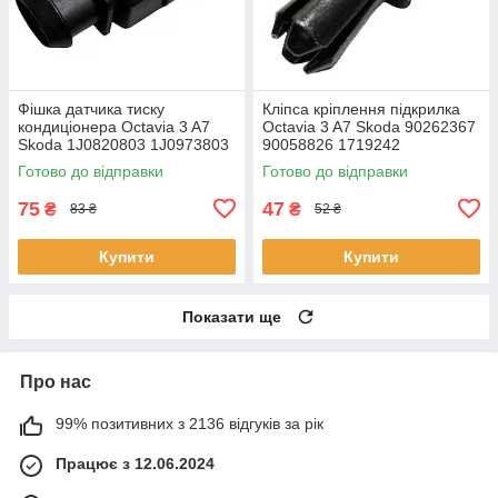
Фішка датчика тиску
Кліпса кріплення підкрилка
кондиціонера Octavia 3 A7
Octavia 3 A7 Skoda 90262367
Skoda 1J0820803 1J0973803
90058826 1719242
1813271-1
Готово до відправки
Готово до відправки
75
47
₴
₴
83 ₴
52 ₴
Купити
Купити
Показати ще
Про нас
99% позитивних з 2136 відгуків за рік
Працює з 12.06.2024