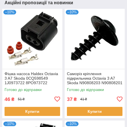
Акційні пропозиції та новинки
–10%
–10%
Фішка насоса Haldex Octavia
Саморіз кріплення
3 A7 Skoda 0CQ598549
підкрильника Octavia 3 A7
1J0973722 8PO973722
Skoda N90808203 N90808201
Готово до відправки
Готово до відправки
46
37
₴
₴
51 ₴
41 ₴
Купити
Купити
–10%
–10%