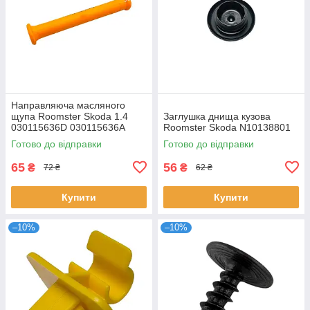
Направляюча масляного
щупа Roomster Skoda 1.4
Заглушка днища кузова
030115636D 030115636A
Roomster Skoda N10138801
Готово до відправки
Готово до відправки
65
56
₴
₴
72 ₴
62 ₴
Купити
Купити
–10%
–10%