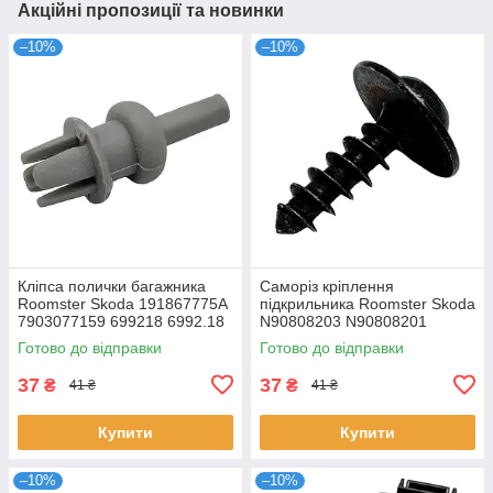
Акційні пропозиції та новинки
–10%
–10%
Кліпса полички багажника
Саморіз кріплення
Roomster Skoda 191867775A
підкрильника Roomster Skoda
7903077159 699218 6992.18
N90808203 N90808201
Готово до відправки
Готово до відправки
37
37
₴
₴
41 ₴
41 ₴
Купити
Купити
–10%
–10%