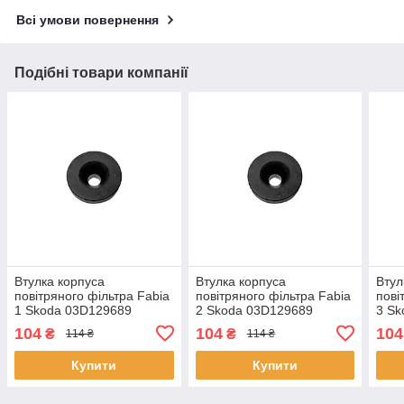
Всі умови повернення
Подібні товари компанії
Втулка корпуса
Втулка корпуса
Втул
повітряного фільтра Fabia
повітряного фільтра Fabia
пові
1 Skoda 03D129689
2 Skoda 03D129689
3 Sk
036129689B
036129689B
036
104
104
104
₴
₴
114 ₴
114 ₴
Купити
Купити