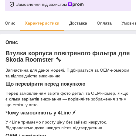
Замовлення під захистом
Опис
Характеристики
Доставка
Оплата
Умови 
Опис
Втулка корпуса повітряного фільтра для
Skoda Roomster 🔧
Запчастина для даної моделі. Підбирається за OEM-номером
та відповідністю виконанню.
Що перевірити перед покупкою
Перед замовленням звірте фото деталі та OEM-номер. Якщо
є кілька варіантів виконання — порівняйте зображення з тим
що стоїть у авто.
Чому замовляють у 4Line ⚡
У 4Line тримаємо просту ціну без зайвих накруток.
Відправляємо дуже швидко після підтвердження.
OEM і сумісність