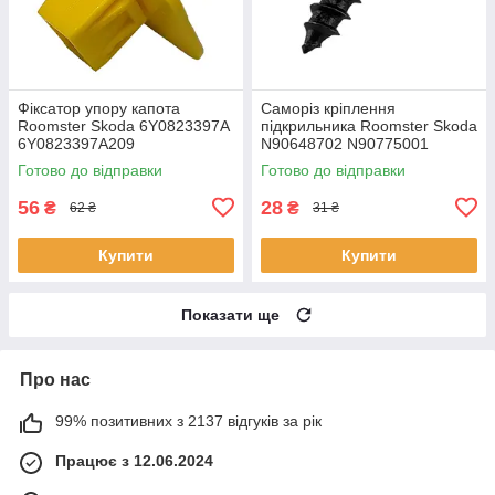
Фіксатор упору капота
Саморіз кріплення
Roomster Skoda 6Y0823397A
підкрильника Roomster Skoda
6Y0823397A209
N90648702 N90775001
Готово до відправки
Готово до відправки
56
28
₴
₴
62 ₴
31 ₴
Купити
Купити
Показати ще
Про нас
99% позитивних з 2137 відгуків за рік
Працює з 12.06.2024