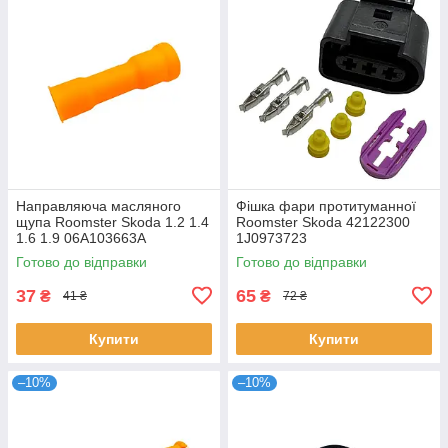
Направляюча масляного
Фішка фари протитуманної
щупа Roomster Skoda 1.2 1.4
Roomster Skoda 42122300
1.6 1.9 06A103663A
1J0973723
Готово до відправки
Готово до відправки
37
65
₴
₴
41 ₴
72 ₴
Купити
Купити
–10%
–10%