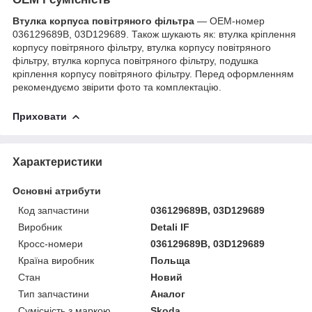
Втулка корпуса повітряного фільтра
— OEM-номер
036129689B, 03D129689. Також шукають як: втулка кріплення
корпусу повітряного фільтру, втулка корпусу повітряного
фільтру, втулка корпуса повітряного фільтру, подушка
кріплення корпусу повітряного фільтру. Перед оформленням
рекомендуємо звірити фото та комплектацію.
Приховати
Характеристики
Основні атрибути
Код запчастини
036129689B, 03D129689
Виробник
Detali IF
Кросс-номери
036129689B, 03D129689
Країна виробник
Польща
Стан
Новий
Тип запчастини
Аналог
Сумісність з маркою
Skoda