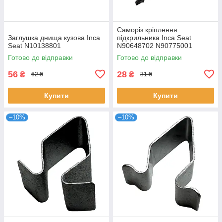
Саморіз кріплення
Заглушка днища кузова Inca
підкрильника Inca Seat
Seat N10138801
N90648702 N90775001
Готово до відправки
Готово до відправки
56
28
₴
₴
62 ₴
31 ₴
Купити
Купити
–10%
–10%