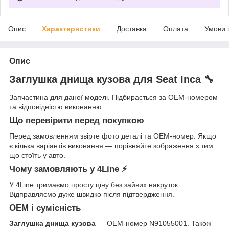
Опис
Характеристики
Доставка
Оплата
Умови 
Опис
Заглушка днища кузова для Seat Inca 🔧
Запчастина для даної моделі. Підбирається за OEM-номером
та відповідністю виконанню.
Що перевірити перед покупкою
Перед замовленням звірте фото деталі та OEM-номер. Якщо
є кілька варіантів виконання — порівняйте зображення з тим
що стоїть у авто.
Чому замовляють у 4Line ⚡
У 4Line тримаємо просту ціну без зайвих накруток.
Відправляємо дуже швидко після підтвердження.
OEM і сумісність
Заглушка днища кузова
— OEM-номер N91055001. Також