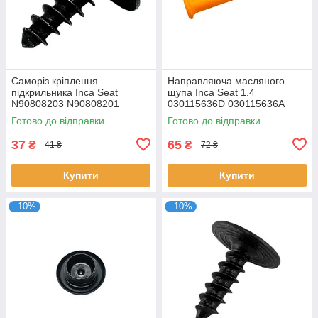
Саморіз кріплення
Направляюча масляного
підкрильника Inca Seat
щупа Inca Seat 1.4
N90808203 N90808201
030115636D 030115636A
Готово до відправки
Готово до відправки
37
65
₴
₴
41 ₴
72 ₴
Купити
Купити
–10%
–10%