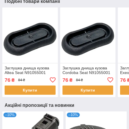
Подібні товари компанії
Заглушка днища кузова
Заглушка днища кузова
Загл
Altea Seat N91055001
Cordoba Seat N91055001
Exeo
76
76
76
₴
₴
84 ₴
84 ₴
Купити
Купити
Акційні пропозиції та новинки
–10%
–10%