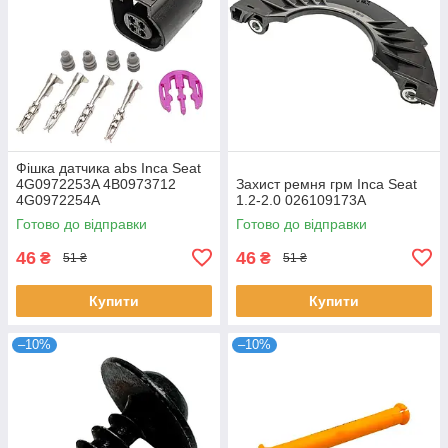
Фішка датчика abs Inca Seat
4G0972253A 4B0973712
Захист ремня грм Inca Seat
4G0972254A
1.2-2.0 026109173A
Готово до відправки
Готово до відправки
46
46
₴
₴
51 ₴
51 ₴
Купити
Купити
–10%
–10%