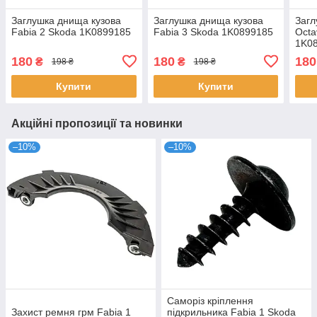
Заглушка днища кузова
Заглушка днища кузова
Загл
Fabia 2 Skoda 1K0899185
Fabia 3 Skoda 1K0899185
Octa
1K0
180
180
180
₴
₴
198 ₴
198 ₴
Купити
Купити
Акційні пропозиції та новинки
–10%
–10%
Саморіз кріплення
Захист ремня грм Fabia 1
підкрильника Fabia 1 Skoda