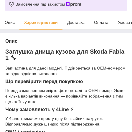
Замовлення під захистом
Опис
Характеристики
Доставка
Оплата
Умови 
Опис
Заглушка днища кузова для Skoda Fabia
1 🔧
Запчастина для даної моделі. Підбирається за OEM-номером
та відповідністю виконанню.
Що перевірити перед покупкою
Перед замовленням звірте фото деталі та OEM-номер. Якщо
є кілька варіантів виконання — порівняйте зображення з тим
що стоїть у авто.
Чому замовляють у 4Line ⚡
У 4Line тримаємо просту ціну без зайвих накруток.
Відправляємо дуже швидко після підтвердження.
OEM і сумісність