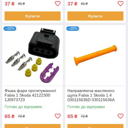
37
37
₴
₴
41 ₴
41 ₴
Купити
Купити
–10%
–10%
Фішка фари протитуманної
Направляюча масляного
Fabia 1 Skoda 42122300
щупа Fabia 1 Skoda 1.4
1J0973723
030115636D 030115636A
Готово до відправки
Готово до відправки
65
65
₴
₴
72 ₴
72 ₴