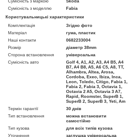
Сумісність з маркою
Skoda
Сумісність з моделлю
Fabia
Користувальницькі характеристики
Комплектація
Згідно фото
Матеріал
гума, пластик
Наші контакти
0682233004
Розмір
діаметр 38mm
Сторона встановлення
універсальна
Сумісність авто
Golf 4, A1, A2, A3, A4 B5, A4
B7, A4 B8, A5, A6 C5, A8, TT,
Alhambra, Altea, Arosa,
Cordoba, Exeo, Ibiza, Inca,
Leon, Toledo, Citigo, Fabia 1,
Fabia 2, Fabia 3, Octavia 1,
Octavia 2 A5, Octavia 3 A7,
Rapid, Roomster, SuperB 1,
SuperB 2, SuperB 3, Yeti, Am
Термін гарантії
30 днів
Тип встановлення
можна встановити
самостійно
Тип кузова
для всіх типів кузова
Уточнення
заглушка універсальна