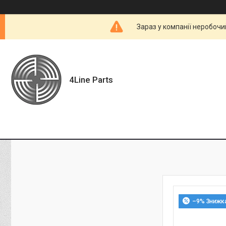
Зараз у компанії неробочи
4Line Parts
–9%