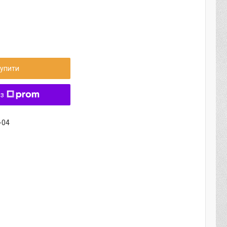
упити
 з
-04