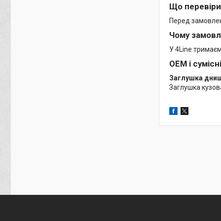
Що перевіри
Перед замовленн
Чому замовл
У 4Line тримає
OEM і сумісн
Заглушка днищ
Заглушка кузов