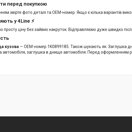
ти перед покупкою
ям звірте фото деталі та OEM-номер. Якщо є кілька варіантів вико
яють у 4Line ⚡
мо просту ціну без зайвих накруток. Відправляємо дуже швидко піс
ість
а кузова
— OEM-номер 1K0899185. Також шукають як: Заглушка дн
а автомобіля, заглушка в днище автомобіля. Перед оформленням р