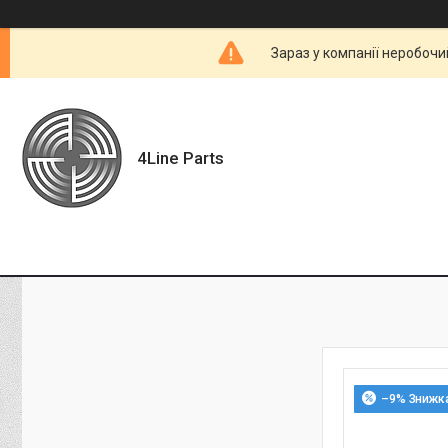
Зараз у компанії неробочи
4Line Parts
–9%