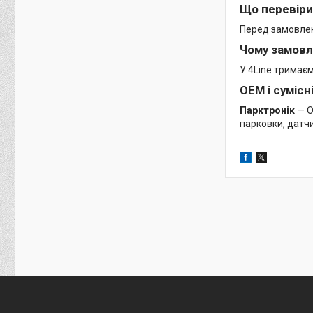
Що перевіри
Перед замовленн
Чому замовл
У 4Line тримає
OEM і сумісн
Парктронік
— O
парковки, датч