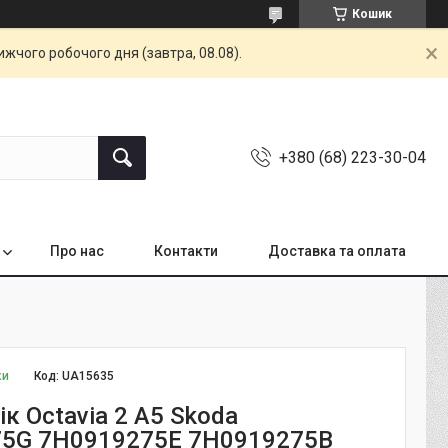
Кошик
жчого робочого дня (завтра, 08.08).
+380 (68) 223-30-04
Про нас
Контакти
Доставка та оплата
ки
Код:
UA15635
к Octavia 2 A5 Skoda
75G 7H0919275E 7H0919275B