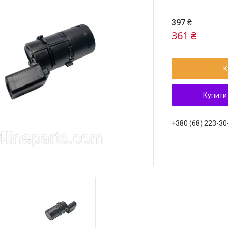
397 ₴
361 ₴
К
Купити
+380 (68) 223-30