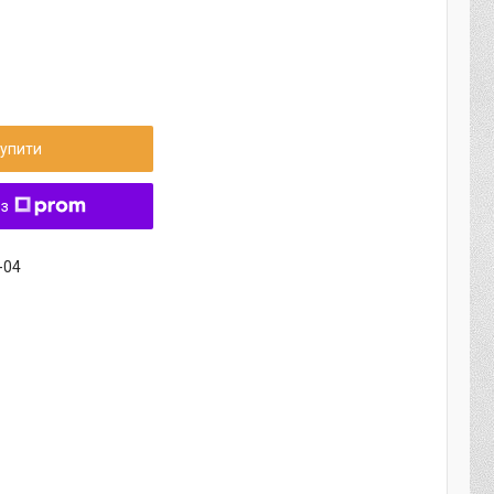
упити
 з
-04