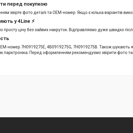
ти перед покупкою
ям звірте фото деталі та OEM-номер. Якщо є кілька варіантів вико
яють у 4Line ⚡
мо просту ціну без зайвих накруток. Відправляємо дуже швидко піс
ість
EM-номер 7H0919275E, 4B0919275G, 7H0919275B. Також шукають як
ик парктроніка. Перед оформленням рекомендуємо звірити фото та