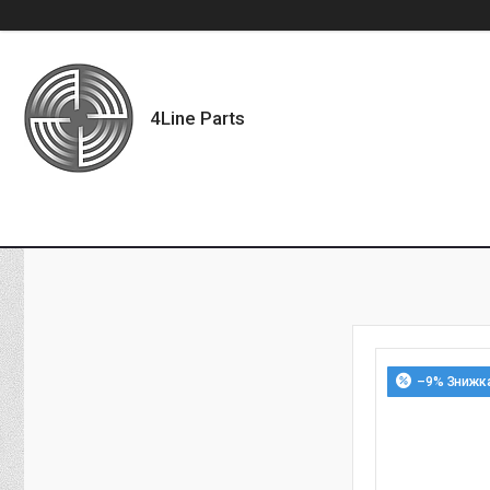
4Line Parts
–9%