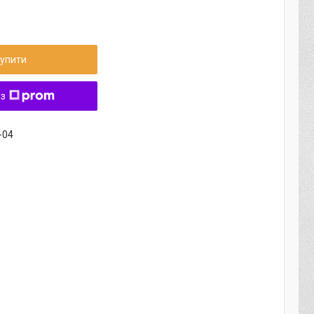
упити
 з
-04