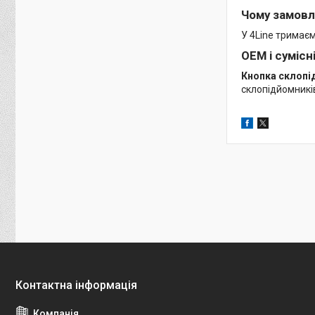
Чому замовл
У 4Line тримає
OEM і сумісн
Кнопка склопі
склопідйомникі