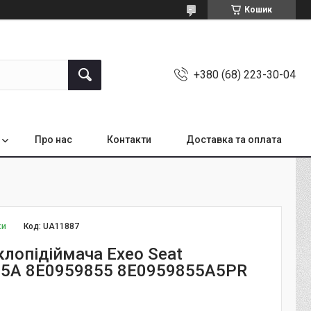
Кошик
+380 (68) 223-30-04
Про нас
Контакти
Доставка та оплата
ки
Код:
UA11887
клопідіймача Exeo Seat
5A 8E0959855 8E0959855A5PR