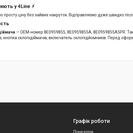
яють у 4Line ⚡
мо просту ціну без зайвих накруток. Відправляємо дуже швидко піс
ість
діймача
— OEM-номер 8E0959855, 8E0959855A, 8E0959855A5PR. Тако
в, кнопка склопідіймачів, включатель склопідйомників. Перед офо
Графік роботи
Понеділок