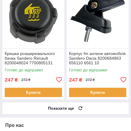
Кришка розширювального
Корпус fm антени автомобіля
бачка Sandero Renault
Sandero Dacia 8200684863
8200048024 7700805131
656110 6561.10
7700805031 91166192 21430-
Готово до відправки
Готово до відправки
AX300
247
247
₴
₴
272 ₴
272 ₴
Купити
Купити
Показати ще
Про нас