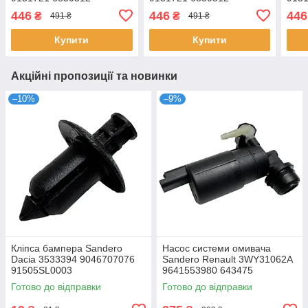
446
446
446
₴
₴
491 ₴
491 ₴
Купити
Купити
Акційні пропозиції та новинки
–10%
–9%
Кліпса бампера Sandero
Насос системи омивача
Dacia 3533394 9046707076
Sandero Renault 3WY31062A
91505SL0003
9641553980 643475
9632984980 7700428386
Готово до відправки
Готово до відправки