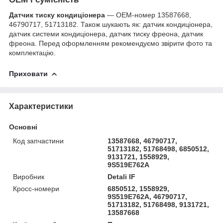
Датчик тиску кондиціонера
— OEM-номер 13587668,
46790717, 51713182. Також шукають як: датчик кондиціонера,
датчик системи кондиціонера, датчик тиску фреона, датчик
фреона. Перед оформленням рекомендуємо звірити фото та
комплектацію.
Приховати
Характеристики
Основні
Код запчастини
13587668, 46790717,
51713182, 51768498, 6850512,
9131721, 1558929,
9S519E762A
Виробник
Detali IF
Кросс-номери
6850512, 1558929,
9S519E762A, 46790717,
51713182, 51768498, 9131721,
13587668