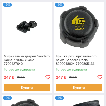
–9%
–9%
Мікрик замка дверей Sandero
Кришка розширювального
Dacia 7700427640Z
бачка Sandero Dacia
7700427640
8200048024 7700805131
7700805031 91166192 21430-
Готово до відправки
Готово до відправки
AX300 21430-AX30A
247
247
₴
₴
272 ₴
272 ₴
Купити
Купити
–9%
–9%