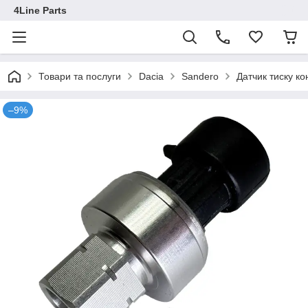
4Line Parts
Товари та послуги
Dacia
Sandero
Датчик тиску к
–9%