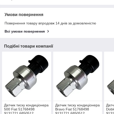
Умови повернення
Повернення товару впродовж 14 днів за домовленістю
Всі умови повернення
Подібні товари компанії
Датчик тиску кондиціонера
Датчик тиску кондиціонера
Датч
500 Fiat 51768498
Bravo Fiat 51768498
Dobl
9131721 6850512
9131721 6850512
913