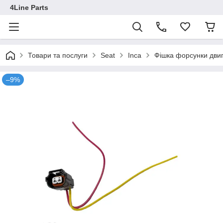
4Line Parts
Товари та послуги
Seat
Inca
Фішка форсунки двиг
–9%