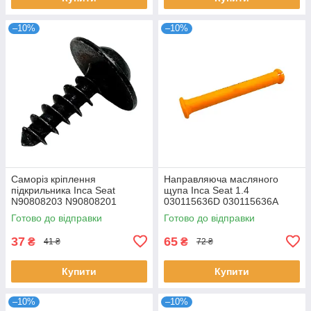
–10%
–10%
Саморіз кріплення
Направляюча масляного
підкрильника Inca Seat
щупа Inca Seat 1.4
N90808203 N90808201
030115636D 030115636A
Готово до відправки
Готово до відправки
37
65
₴
₴
41 ₴
72 ₴
Купити
Купити
–10%
–10%