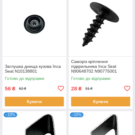
Саморіз кріплення
Заглушка днища кузова Inca
підкрильника Inca Seat
Seat N10138801
N90648702 N90775001
Готово до відправки
Готово до відправки
56
28
₴
₴
62 ₴
31 ₴
Купити
Купити
–10%
–10%