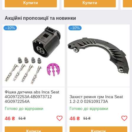
Купити
Купити
Акційні пропозиції та новинки
–10%
–10%
Фішка датчика abs Inca Seat
4G0972253A 4B0973712
Захист ремня грм Inca Seat
4G0972254A
1.2-2.0 026109173A
Готово до відправки
Готово до відправки
46
46
₴
₴
51 ₴
51 ₴
Купити
Купити