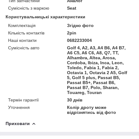
Тип запчастини
Аналог
Сумісність з маркою
Seat
Користувальницькі характеристики
Комплектація
Згідно фото
Кількість контактів
2pin
Наші контакти
0682233004
Сумісність авто
Golf 4, A2, A3, A4 B6, A4 B7,
A6 C5, A6 C6, A8, Q7, TT,
Alhambra, Altea, Arosa,
Cordoba, Ibiza, Inca, Leon,
Toledo, Fabia 1, Fabia 2,
Octavia 1, Octavia 2 A5, Golf
5, Golf 5 plus, Passat B5,
Passat B5+, Passat B6,
Passat B7, Polo, Sharan,
Touareg, Touran
Термін гарантії
30 днів
Уточнення
Колір дроту може
відрізнятись від фото
Приховати