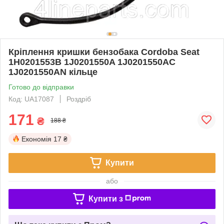
Кріплення кришки бензобака Cordoba Seat
1H0201553B 1J0201550A 1J0201550AC
1J0201550AN кільце
Готово до відправки
Код: UA17087
Роздріб
171
₴
188 ₴
Економія
17 ₴
Купити
або
Купити з