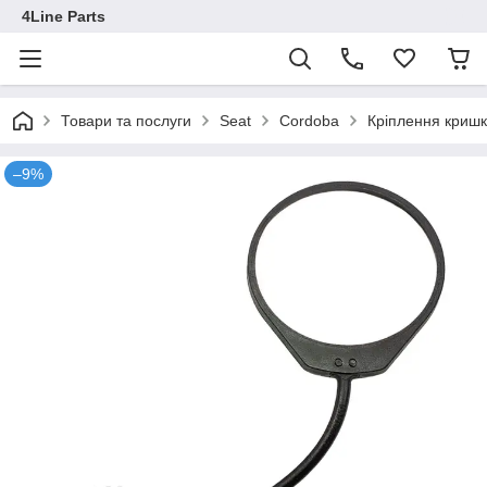
4Line Parts
Товари та послуги
Seat
Cordoba
Кріплення криш
–9%