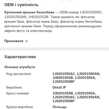
OEM і сумісність
Кріплення кришки бензобака
— OEM-номер 1J0201550AC,
1J0201550AN, 1H0201553B. Також шукають як: фіксатор
кришки бака, фіксатор корка бака, фіксатор корка бензобака,
кріплення кришки бака. Перед оформленням рекомендуємо
звірити фото та комплектацію.
Приховати
Характеристики
Основні атрибути
Код запчастини
1J0201550AC, 1J0201550AN,
1H0201553B, 1J0201550A,
1J0201550BF
Виробник
Detali IF
Кросс-номери
1H0201553B, 1J0201550A,
1J0201550AC, 1J0201550AN,
1J0201550BF
Країна виробник
Польща