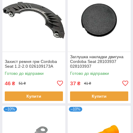
Заглушка накладки двигуна
Захист ремня грм Cordoba
Cordoba Seat 28103937
Seat 1.2-2.0 026109173A
028103937
Готово до відправки
Готово до відправки
46
37
₴
₴
51 ₴
41 ₴
Купити
Купити
–10%
–10%