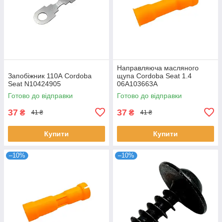
Направляюча масляного
Запобіжник 110А Cordoba
щупа Cordoba Seat 1.4
Seat N10424905
06A103663A
Готово до відправки
Готово до відправки
37
37
₴
₴
41 ₴
41 ₴
Купити
Купити
–10%
–10%