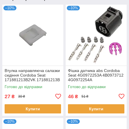
–10%
–10%
Втулка направляюча салазки
Фішка датчика abs Cordoba
сидіння Cordoba Seat
Seat 4G0972253A 4B0973712
171881213B2VK 171881213B
4G0972254A
Готово до відправки
Готово до відправки
27
46
₴
₴
30 ₴
51 ₴
Купити
Купити
–10%
–10%