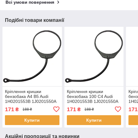
Всі умови повернення
Подібні товари компанії
Кріплення кришки
Кріплення кришки
Кріп
бензобака A4 B5 Audi
бензобака 100 C4 Audi
бенз
1H0201553B 1J0201550A
1H0201553B 1J0201550A
1H0
1J0201550AC
1J0201550AC
1J0
171
171
171
₴
₴
188 ₴
188 ₴
1J0201550AN кільце
1J0201550AN кільце
1J02
Купити
Купити
Акційні пропозиції та новинки