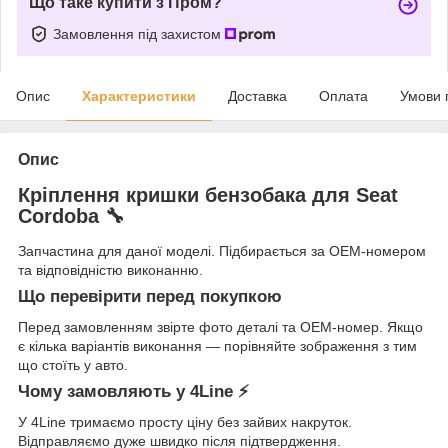
Що таке купити з Пром?
Замовлення під захистом
Опис
Характеристики
Доставка
Оплата
Умови 
Опис
Кріплення кришки бензобака для Seat
Cordoba 🔧
Запчастина для даної моделі. Підбирається за OEM-номером
та відповідністю виконанню.
Що перевірити перед покупкою
Перед замовленням звірте фото деталі та OEM-номер. Якщо
є кілька варіантів виконання — порівняйте зображення з тим
що стоїть у авто.
Чому замовляють у 4Line ⚡
У 4Line тримаємо просту ціну без зайвих накруток.
Відправляємо дуже швидко після підтвердження.