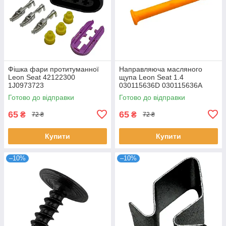
Фішка фари протитуманної
Направляюча масляного
Leon Seat 42122300
щупа Leon Seat 1.4
1J0973723
030115636D 030115636A
Готово до відправки
Готово до відправки
65
65
₴
₴
72 ₴
72 ₴
Купити
Купити
–10%
–10%