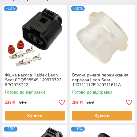
–10%
–10%
Фішка насоса Haldex Leon
Втулка ричага перемикання
Seat 0CQ598549 1J0973722
передач Leon Seat
8PO973722
1J0711112E 1J0711611A
1J0711437C
Готово до відправки
Готово до відправки
46
46
₴
₴
51 ₴
51 ₴
Купити
Купити
–10%
–10%