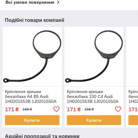
Всі умови повернення
Подібні товари компанії
Кріплення кришки
Кріплення кришки
Кріп
бензобака A4 B5 Audi
бензобака 100 C4 Audi
бенз
1H0201553B 1J0201550A
1H0201553B 1J0201550A
1H0
1J0201550AC
1J0201550AC
1J0
171
171
171
₴
₴
188 ₴
188 ₴
1J0201550AN кільце
1J0201550AN кільце
1J02
Купити
Купити
Акційні пропозиції та новинки