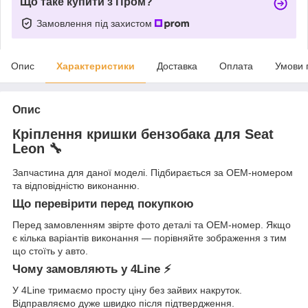
Що таке купити з Пром?
Замовлення під захистом
Опис
Характеристики
Доставка
Оплата
Умови 
Опис
Кріплення кришки бензобака для Seat
Leon 🔧
Запчастина для даної моделі. Підбирається за OEM-номером
та відповідністю виконанню.
Що перевірити перед покупкою
Перед замовленням звірте фото деталі та OEM-номер. Якщо
є кілька варіантів виконання — порівняйте зображення з тим
що стоїть у авто.
Чому замовляють у 4Line ⚡
У 4Line тримаємо просту ціну без зайвих накруток.
Відправляємо дуже швидко після підтвердження.