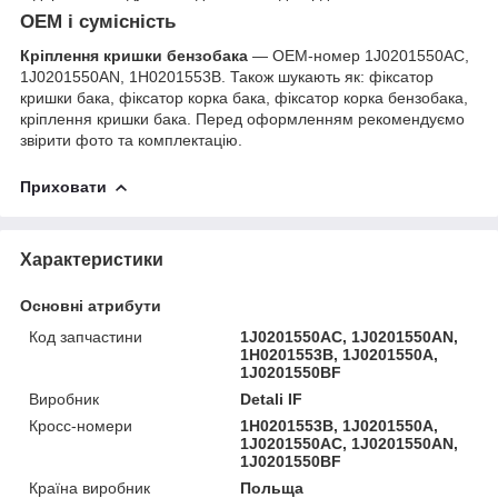
OEM і сумісність
Кріплення кришки бензобака
— OEM-номер 1J0201550AC,
1J0201550AN, 1H0201553B. Також шукають як: фіксатор
кришки бака, фіксатор корка бака, фіксатор корка бензобака,
кріплення кришки бака. Перед оформленням рекомендуємо
звірити фото та комплектацію.
Приховати
Характеристики
Основні атрибути
Код запчастини
1J0201550AC, 1J0201550AN,
1H0201553B, 1J0201550A,
1J0201550BF
Виробник
Detali IF
Кросс-номери
1H0201553B, 1J0201550A,
1J0201550AC, 1J0201550AN,
1J0201550BF
Країна виробник
Польща