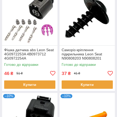
Фішка датчика abs Leon Seat
Саморіз кріплення
4G0972253A 4B0973712
підкрильника Leon Seat
4G0972254A
N90808203 N90808201
Готово до відправки
Готово до відправки
46
37
₴
₴
51 ₴
41 ₴
Купити
Купити
–10%
–10%