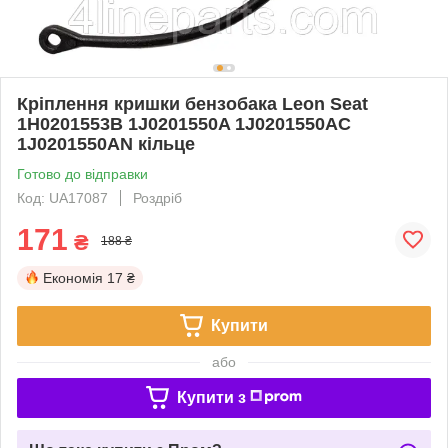
Кріплення кришки бензобака Leon Seat
1H0201553B 1J0201550A 1J0201550AC
1J0201550AN кільце
Готово до відправки
Код: UA17087
Роздріб
171
₴
188 ₴
Економія
17 ₴
Купити
або
Купити з