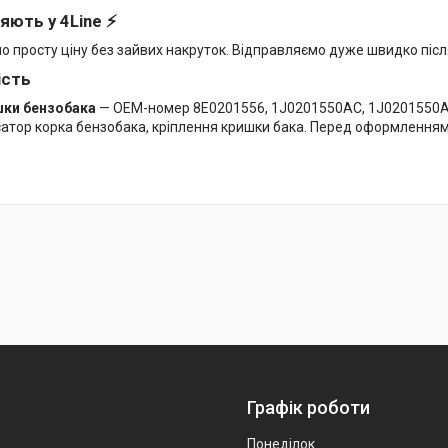
яють у 4Line ⚡
мо просту ціну без зайвих накруток. Відправляємо дуже швидко піс
ість
шки бензобака
— OEM-номер 8E0201556, 1J0201550AC, 1J0201550AN.
ксатор корка бензобака, кріплення кришки бака. Перед оформлення
Графік роботи
Понеділок