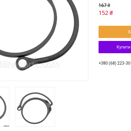
167 ₴
152 ₴
К
Купити
+380 (68) 223-30