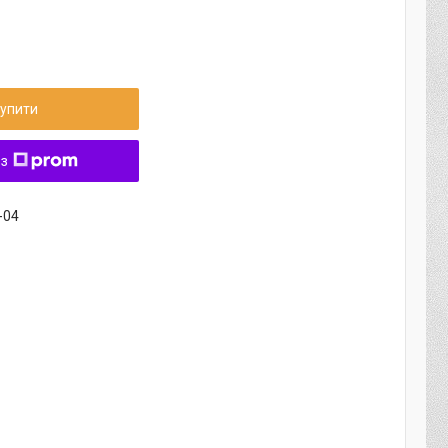
упити
 з
-04