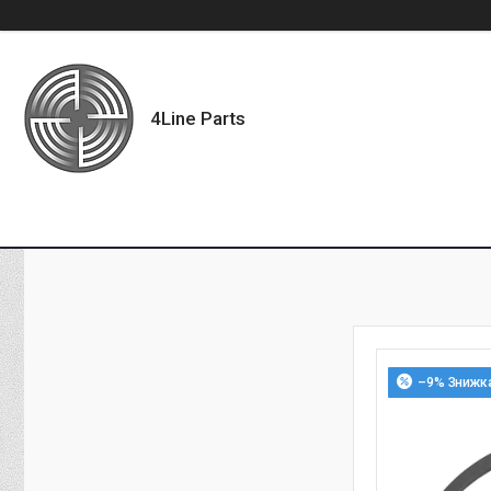
4Line Parts
–9%