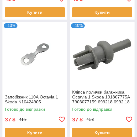
Купити
Купити
–10%
–10%
Кліпса полички багажника
Запобіжник 110А Octavia 1
Octavia 1 Skoda 191867775A
Skoda N10424905
7903077159 699218 6992.18
Готово до відправки
Готово до відправки
37
37
₴
₴
41 ₴
41 ₴
Купити
Купити