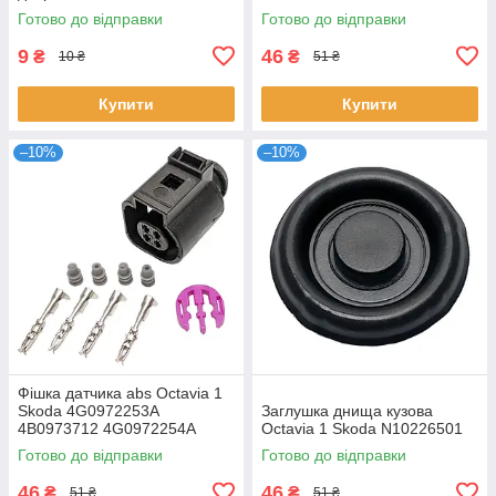
1J0711437C
Готово до відправки
Готово до відправки
9
46
₴
₴
10 ₴
51 ₴
Купити
Купити
–10%
–10%
Фішка датчика abs Octavia 1
Skoda 4G0972253A
Заглушка днища кузова
4B0973712 4G0972254A
Octavia 1 Skoda N10226501
Готово до відправки
Готово до відправки
46
46
₴
₴
51 ₴
51 ₴