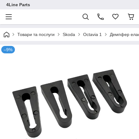
4Line Parts
Товари та послуги
Skoda
Octavia 1
Демпфер елас
–9%