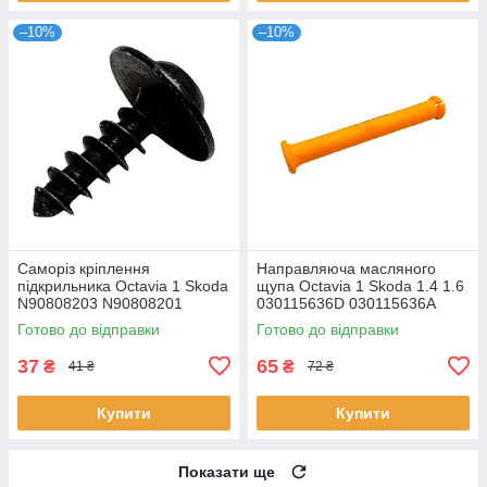
–10%
–10%
Саморіз кріплення
Направляюча масляного
підкрильника Octavia 1 Skoda
щупа Octavia 1 Skoda 1.4 1.6
N90808203 N90808201
030115636D 030115636A
Готово до відправки
Готово до відправки
37
65
₴
₴
41 ₴
72 ₴
Купити
Купити
Показати ще