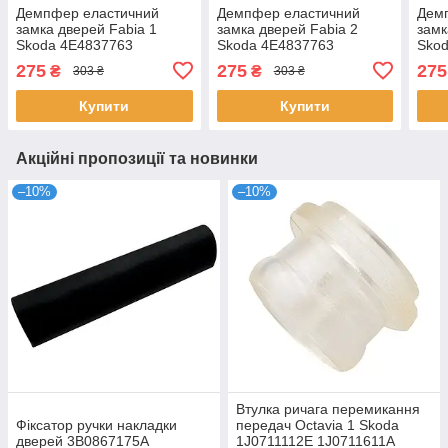
Демпфер еластичний
Демпфер еластичний
Дем
замка дверей Fabia 1
замка дверей Fabia 2
замк
Skoda 4E4837763
Skoda 4E4837763
Sko
275
275
275
₴
₴
303 ₴
303 ₴
Купити
Купити
Акційні пропозиції та новинки
–10%
–10%
Втулка ричага перемикання
Фіксатор ручки накладки
передач Octavia 1 Skoda
дверей 3B0867175A
1J0711112E 1J0711611A