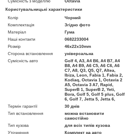
Сумісність з моделлю
Octavia
Користувальницькі характеристики
Колір
Чорний
Комплектація
Згідно фото
Матеріал
Гума
Наші контакти
0682233004
Розмір
46x22x10mm
Сторона встановлення
універсальна
Сумісність авто
Golf 4, A3, A4 B6, A4 B7, A4
B8, A4 B9, A6 C5, A6 C6, A6
C7, A8, Q3, Q5, Q7, Altea,
Ibiza, Leon, Fabia 1, Fabia 2,
Kodiaq, Octavia 1, Octavia 2
A5, Octavia 3 A7, Rapid,
SuperB 1, SuperB 2, Yeti,
Bora, Golf 5, Golf 5 plus, Golf
6, Golf 7, Jetta 5, Jetta 6,
Термін гарантії
30 днів
Тип встановлення
можна встановити
самостійно
Тип кузова
для всіх типів кузова
Уточнення
Комплект на авто